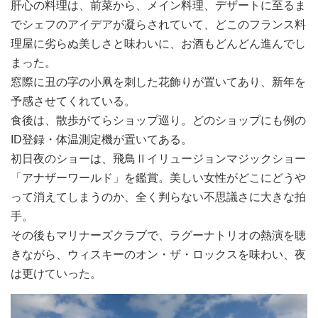
肝心の料理は、前菜から、メイン料理、デザートに至るま
でシェフのアイデアが凝らされていて、どこのフランス料
理屋に劣らぬ美しさと味わいに、お酒もどんどん進んでし
まった。
窓際に丑の字の小凧を刺した花飾りが置いてあり、新年を
予感させてくれている。
食後は、散歩がてらショップ巡り。どのショップにも例の
ID登録・体温測定機が置いてある。
初日夜のショーは、飛鳥Ⅱイリュージョンマジックショー
「アナザーワールド」を鑑賞。美しい女性がどこにどうや
って消えてしまうのか、全く判らない不思議さに大きな拍
手。
その後もマリナーズクラブで、ラグーナトリオの熱演を聴
きながら、ウィスキーのオン・ザ・ロックスを味わい、夜
は更けていった。