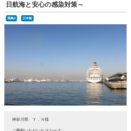
Twitter
日航海と安心の感染対策～
Instagram
飛鳥II
日本船
YouTube
ディズニー・クルーズへの旅
ディズニークルーズへの旅 Magical Blog
神奈川県 Ｙ．Ｎ様
ご乗船いただいたクルーズ：