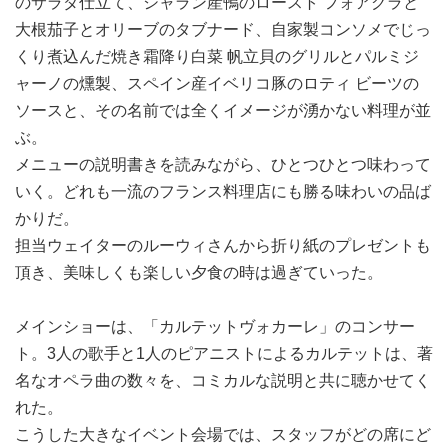
のサラダ仕立て、シャラン産鴨のロースト フォアグラと
大根茄子とオリーブのタブナード、自家製コンソメでじっ
くり煮込んだ焼き霜降り白菜 帆立貝のグリルとパルミジ
ャーノの燻製、スペイン産イベリコ豚のロティ ビーツの
ソースと、その名前では全くイメージが湧かない料理が並
ぶ。
メニューの説明書きを読みながら、ひとつひとつ味わって
いく。どれも一流のフランス料理店にも勝る味わいの品ば
かりだ。
担当ウェイターのルーウィさんから折り紙のプレゼントも
頂き、美味しくも楽しい夕食の時は過ぎていった。
メインショーは、「カルテットヴォカーレ」のコンサー
ト。3人の歌手と1人のピアニストによるカルテットは、著
名なオペラ曲の数々を、コミカルな説明と共に聴かせてく
れた。
こうした大きなイベント会場では、スタッフがどの席にど