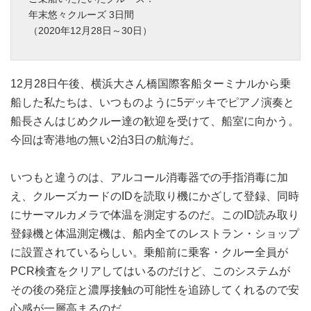
年末悠々クルーズ 3日間
（2020年12月28日～30日）
12月28日午後、横浜大さん橋国際客船ターミナルから乗
船した私たちは、いつものように5デッキでピアノ演奏と
船長さんはじめクルー達の歓迎を受けて、船室に向かう。
今回は寄港地の無い2泊3日の航海だ。
いつもと違うのは、アルコール消毒器での手指消毒に加
え、クルーズカードのIDを読取り機にかざして登録、同時
にサーマルカメラで体温を測定するのだ。このID読み取り
登録機と体温測定機は、船内全てのレストラン・ショップ
に設置されているらしい。乗船前に乗客・クルー全員が
PCR検査をクリアしてはいるのだけど、このシステムが
その後の発症と濃厚接触の可能性を追跡してくれるので安
心感が一層高まるのだ。