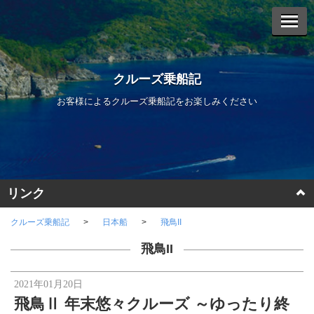
クルーズ乗船記
お客様によるクルーズ乗船記をお楽しみください
リンク
クルーズトップページ
クルーズ乗船記
日本船
飛鳥II
飛鳥II
クルーズ部ろぐ
2021年01月20日
Facebook
飛鳥Ⅱ 年末悠々クルーズ ～ゆったり終