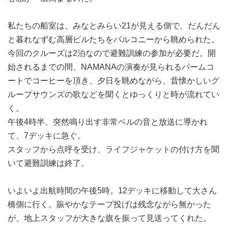
私たちの船室は、みなとみらい21が見える側で、だんだん
と暮れなずむ高層ビルたちをバルコニーから眺められた。
今回のクルーズは2泊なので避難訓練の参加が必要だ。開
始されるまでの間、NAMANAの演奏が見られるパームコ
ートでコーヒーを頂き、夕日を眺めながら、昔懐かしいグ
ループサウンズの歌などを聞くとゆっくりと時が流れてい
く。
午後4時半、突然鳴り出す非常ベルの音と放送に導かれ
て、7デッキに急ぐ。
スタッフから点呼を受け、ライフジャケットの付け方を聞
いて避難訓練は終了。
いよいよ出航時間の午後5時。12デッキに移動して大さん
橋側に行く。賑やかなテープ投げは残念ながら無かった
が、地上スタッフが大きな旗を振って見送ってくれた。