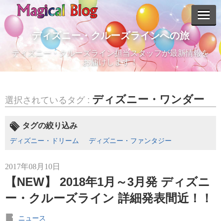
ディズニー・クルーズラインへの旅
ディズニー・クルーズライン担当スタッフが最新情報を
エントリーリスト
お届けします！
ディズニー・ワンダー
選択されているタグ :
2024年07月09日
タグの絞り込み
【最新情報】待望の日本寄港！ディズニー・クルーズライン新
船
ディズニー・ドリーム
ディズニー・ファンタジー
2017年08月10日
【NEW】 2018年1月～3月発 ディズニ
ー・クルーズライン 詳細発表間近！！
2023年09月22日
【旅行説明会】郵船トラベル/ディズニー・クルーズライン旅行
説明会 10月29日（日）
ニュース