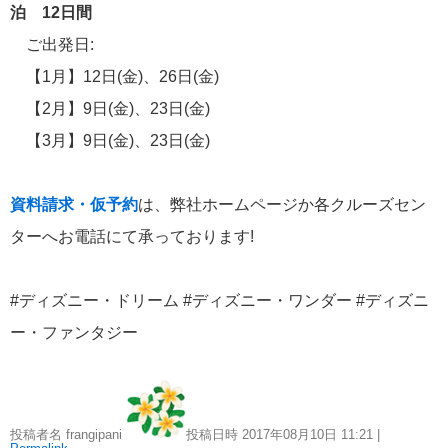
泊 12日間
海外出張関連情報
三菱グループポータルサイト
ご出発日:
【1月】12日(金)、26日(金)
タグ
【2月】9日(金)、23日(金)
旅行説明会
大阪
名古屋
雑誌
羽田空港
美女と野獣
福岡
梅田
東京
寄港地
【3月】9日(金)、23日(金)
マジックバンド
バハマクルーズ
バハマ
割引
マラソン
ハロウィーン
ナッソー
パーティー、ウォルト・ディズニー・ワールド
ハネムーン
ディズニ
ディズニー・ドリーム
ー・ワンダー
ディズニー・ファンタジー
ディズニ
ディズニー・ウィッシュ号
ディズニーストア
ー・オン・アイス
資料請求・仮予約
は、弊社ホームページか各クルーズセン
ィズニークルーズ
ショッピング
ディズニー
スター・ウォーズ
クルー
キャスタウェイ・ケイ
フェスタ2016
ターへお電話にて承っております!
#ディズニー・ドリーム #ディズニー・ワンダー #ディズニ
ー・ファンタジー
投稿者名 frangipani
投稿日時 2017年08月10日
11:21
|