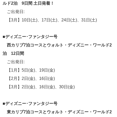
オプショナルツアー
ルド2泊 9日間 土日発着！
2
ご出発日:
ねずみ君のつぶやき♪
1
【3月】10日(土)、17日(土)、24日(土)、31日(土)
■ディズニー･ファンタジー号
リンク集
西カリブ7泊コースとウォルト・ディズニー・ワールド2
ディズニー・クルーズラインへの旅トップページ
泊 12日間
ディズニー・クルーズライン旅行説明会
ご出発日:
クルーズトップページ
クルーズ部ろぐ|クルーズブログ
【1月】5日(金)、19日(金)
クルーズ乗船記
【2月】2日(金)、16日(金)
音楽美術の旅トップページ
【3月】2日(金)、16日(金)、30日(金)
一期一会 ～ 音楽・美術の旅スタッフブログ
感動への旅スタッフブログ
■ディズニー･ファンタジー号
郵船トラベルトップページ
東カリブ7泊コースとウォルト・ディズニー・ワールド2
海外出張/法人サービス