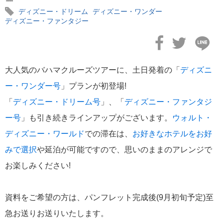
ディズニー・ドリーム
ディズニー・ワンダー
ディズニー・ファンタジー
2023年08月03日
【ディズニー・ウィッシュ号】2023年10月以降ツアーパンフレ
大人気のバハマクルーズツアーに、土日発着の「
ディズニ
ト完成！
ー・ワンダー号
」プランが初登場!
「
ディズニー・ドリーム号
」、「
ディズニー・ファンタジ
ー号
」も引き続きラインアップがございます。
ウォルト・
ディズニー・ワールド
での滞在は、
お好きなホテルをお好
2023年03月06日
【ディズニー・ウィッシュ号】2023年バハマクルーズ＆WDWツ
みで選択
や延泊が可能ですので、思いのままのアレンジで
アー
お楽しみください!
資料をご希望の方は、パンフレット完成後(9月初旬予定)至
急お送りお送りいたします。
2022年07月05日