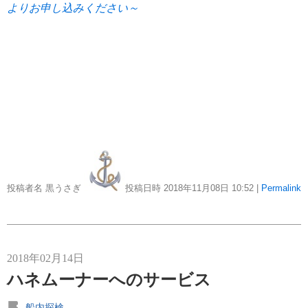
よりお申し込みください～
オプショナルツアー
2
ねずみ君のつぶやき♪
1
リンク集
ディズニー・クルーズラインへの旅トップページ
ディズニー・クルーズライン旅行説明会
クルーズトップページ
クルーズ部ろぐ|クルーズブログ
投稿者名 黒うさぎ
投稿日時 2018年11月08日
10:52
|
Permalink
クルーズ乗船記
音楽美術の旅トップページ
一期一会 ～ 音楽・美術の旅スタッフブログ
2018年02月14日
感動への旅スタッフブログ
ハネムーナーへのサービス
郵船トラベルトップページ
海外出張/法人サービス
船内探検