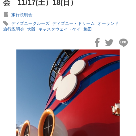
会 11/17(土）18(日）
旅行説明会
ディズニークルーズ
ディズニー・ドリーム
オーランド
旅行説明会
大阪
キャスタウェイ・ケイ
梅田
2023年08月03日
【ディズニー・ウィッシュ号】2023年10月以降ツアーパンフレ
ト完成！
2023年03月06日
【ディズニー・ウィッシュ号】2023年バハマクルーズ＆WDWツ
アー
2022年07月05日