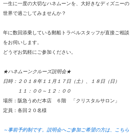
一生に一度の大切なハネムーンを、大好きなディズニーの
添乗レポート
38
世界で過ごしてみませんか？
旅行説明会
26
年に数回添乗している郵船トラベルスタッフが直接ご相談
ディズニークルーズ関連番組
23
をお伺いします。
どうぞお気軽にご参加ください。
船内探検
15
★ハネムーンクルーズ説明会★
イベント情報
13
日時：２０１８年１１月１７日（土）、１８日（日）
寄港地情報
8
１１：００～１２：００
場所：阪急うめだ本店 ６階 「クリスタルサロン」
横浜通信
3
定員：各回２０名様
ディズニー・クルーズライン関連情報
3
～事前予約制です。説明会へご参加ご希望の方は、こちら