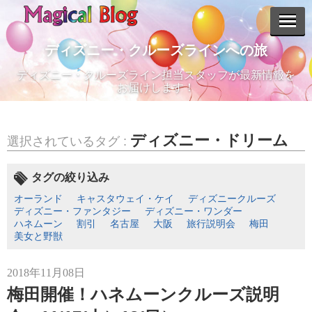
ディズニー・クルーズラインへの旅
ディズニー・クルーズライン担当スタッフが最新情報を
エントリーリスト
お届けします！
ディズニー・ドリーム
選択されているタグ :
2024年07月09日
タグの絞り込み
【最新情報】待望の日本寄港！ディズニー・クルーズライン新
船
オーランド
キャスタウェイ・ケイ
ディズニークルーズ
ディズニー・ファンタジー
ディズニー・ワンダー
ハネムーン
割引
名古屋
大阪
旅行説明会
梅田
美女と野獣
2018年11月08日
2023年09月22日
梅田開催！ハネムーンクルーズ説明
【旅行説明会】郵船トラベル/ディズニー・クルーズライン旅行
説明会 10月29日（日）