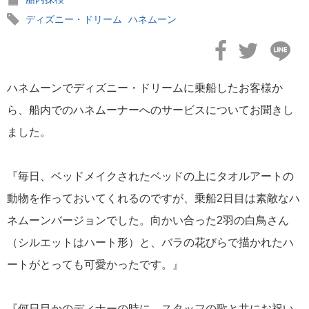
海外出張関連情報
ディズニー・ドリーム
ハネムーン
三菱グループポータルサイト
タグ
旅行説明会
大阪
名古屋
雑誌
羽田空港
美女と野獣
福岡
梅田
東京
寄港地
ハネムーンでディズニー・ドリームに乗船したお客様か
マジックバンド
バハマクルーズ
バハマ
割引
マラソン
ハロウィーン
ら、船内でのハネムーナーへのサービスについてお聞きし
ナッソー
パーティー、ウォルト・ディズニー・ワールド
ハネムーン
ディズニ
ディズニー・ドリーム
ー・ワンダー
ディズニー・ファンタジー
ディズニ
ました。
ディズニー・ウィッシュ号
ディズニーストア
ー・オン・アイス
ィズニークルーズ
ショッピング
ディズニー
スター・ウォーズ
クルー
キャスタウェイ・ケイ
フェスタ2016
『毎日、ベッドメイクされたベッドの上にタオルアートの
動物を作っておいてくれるのですが、乗船2日目は素敵なハ
ネムーンバージョンでした。向かい合った2羽の白鳥さん
（シルエットはハート形）と、バラの花びらで描かれたハ
ートがとっても可愛かったです。』
『何日目かのディナーの時に、スタッフの歌と共にお祝い