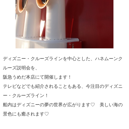
2022年7月より運航！ディズニー・ウィッシュ号 最新情報
2021年04月30日
新造船ディズニー・ウィッシュ号最新情報！
ディズニー・クルーズラインを中心とした、ハネムーンク
ルーズ説明会を、
カテゴリーリスト
阪急うめだ本店にて開催します！
テレビなどでも紹介されることもある、今注目のディズニ
ウォルト・ディズニー・ワールド関連情報
104
ー・クルーズライン！
お知らせ
53
船内はディズニーの夢の世界が広がります♡ 美しい海の
景色にも癒されます♡
ニュース
47