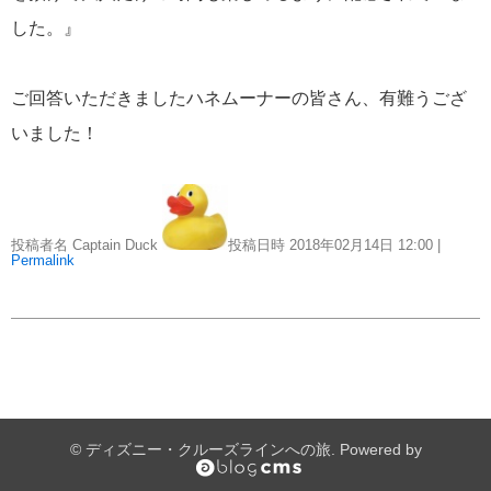
添乗レポート
38
した。』
旅行説明会
26
ご回答いただきましたハネムーナーの皆さん、有難うござ
いました！
ディズニークルーズ関連番組
23
船内探検
15
投稿者名 Captain Duck
投稿日時 2018年02月14日
12:00
|
Permalink
イベント情報
13
寄港地情報
8
横浜通信
3
ディズニー・クルーズライン関連情報
3
© ディズニー・クルーズラインへの旅. Powered by