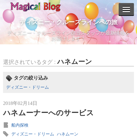
ディズニー・クルーズラインへの旅
ディズニー・クルーズライン担当スタッフが最新情報を
エントリーリスト
お届けします！
ハネムーン
選択されているタグ :
2024年07月09日
タグの絞り込み
【最新情報】待望の日本寄港！ディズニー・クルーズライン新
船
ディズニー・ドリーム
2018年02月14日
ハネムーナーへのサービス
2023年09月22日
船内探検
【旅行説明会】郵船トラベル/ディズニー・クルーズライン旅行
説明会 10月29日（日）
ディズニー・ドリーム
ハネムーン