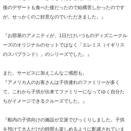
2022年7月より運航！ディズニー・ウィッシュ号 最新情報
後のデザートも食べた後だったので結構苦しかったのです
が、せっかくのご好意なのでいただきました。』
『お部屋のアメニティが、1日だけいつものディズニークル
ーズのオリジナルのセットではなく「エレミス（イギリス
2021年04月30日
新造船ディズニー・ウィッシュ号最新情報！
のスパブランド）」のシリーズでした。』
また、サービスに加えこんなご感想も。
カテゴリーリスト
『アメリカ人のお客さんは子供連れのファミリーが多く
ウォルト・ディズニー・ワールド関連情報
104
て、これから子供が出来てファミリーになってゆく自分た
ちがイメージできるクルーズでした。』
お知らせ
53
『船内の子供向けの施設が立派でびっくりしました。子供
ニュース
47
を預けて大人だけの時間も楽しめるように配慮されていま