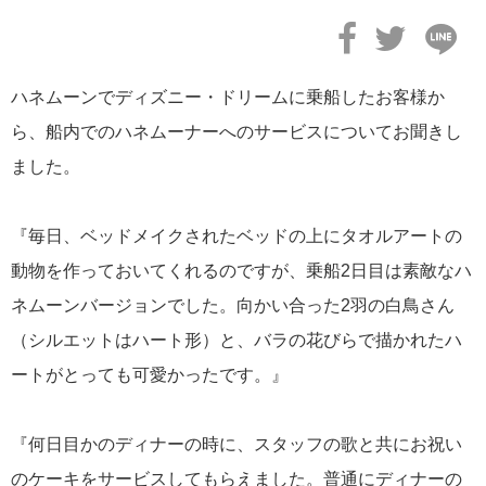
ハネムーンでディズニー・ドリームに乗船したお客様か
2023年08月03日
ら、船内でのハネムーナーへのサービスについてお聞きし
【ディズニー・ウィッシュ号】2023年10月以降ツアーパンフレ
ト完成！
ました。
『毎日、ベッドメイクされたベッドの上にタオルアートの
動物を作っておいてくれるのですが、乗船2日目は素敵なハ
2023年03月06日
ネムーンバージョンでした。向かい合った2羽の白鳥さん
【ディズニー・ウィッシュ号】2023年バハマクルーズ＆WDWツ
アー
（シルエットはハート形）と、バラの花びらで描かれたハ
ートがとっても可愛かったです。』
『何日目かのディナーの時に、スタッフの歌と共にお祝い
のケーキをサービスしてもらえました。普通にディナーの
2022年07月05日