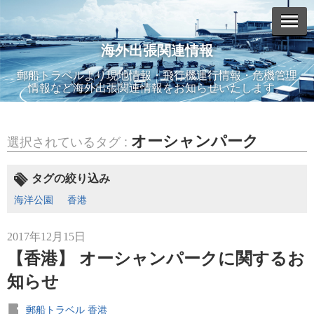
海外出張関連情報
エントリーリスト
郵船トラベルより現地情報・飛行機運行情報・危機管理
情報など海外出張関連情報をお知らせいたします。
オーシャンパーク
選択されているタグ :
2026年07月14日
JAL TIMES（第6号）JUL.2026
タグの絞り込み
海洋公園
香港
2017年12月15日
【香港】 オーシャンパークに関するお
2026年06月15日
JAL TIMES（第5号増刊号）JUN.2026
知らせ
郵船トラベル 香港