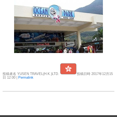
2026年04月14日
JAL TIMES（第1号）APR.2026
カテゴリーリスト
外務省海外安全ホームページ
343
投稿者名 YUSEN TRAVEL(H.K.)LTD.
投稿日時 2017年12月15
日
12:00
|
Permalink
航空会社
118
JAL TIMES
92
郵船トラベルからのお知らせ
109