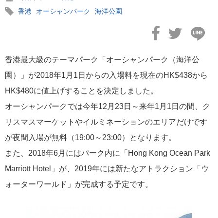
香港
オーシャンパーク
海洋公園
2026年06月10日
JAL TIMES（第4号）JUN.2026
香港最大級のテーマパーク「オーシャンパーク（海洋公
園）」が2018年1月1日からの入場料を現在のHK$438から
HK$480に値上げすることを決定しました。
オーシャンパークでは今年12月23日～来年1月1日の間、ク
2026年05月18日
リスマスマーケットやイルミネーションのエリアだけです
JAL TIMES（第3号）MAY.2026
が夜間入場が無料（19:00～23:00）となります。
また、2018年6月にはパーク内に「Hong Kong Ocean Park
Marriott Hotel」が、2019年には新たなアトラクション「ウ
ォーターワールド」が完成する予定です。
2026年04月21日
JAL TIMES（第2号増刊号）APR.2026