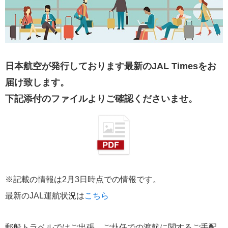
2026年06月10日
JAL TIMES（第4号）JUN.2026
日本航空が発行しております最新のJAL Timesをお
届け致します。
下記添付のファイルよりご確認くださいませ。
2026年05月18日
JAL TIMES（第3号）MAY.2026
※記載の情報は2月3日時点での情報です。
最新のJAL運航状況は
こちら
2026年04月21日
JAL TIMES（第2号増刊号）APR.2026
郵船トラベルではご出張、ご赴任での渡航に関するご手配