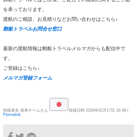
を承っております。
渡航のご相談、お見積りなどお問い合わせはこちら↓
郵船トラベルお問合せ窓口
2026年04月14日
JAL TIMES（第1号）APR.2026
最新の渡航情報は郵船トラベルメルマガからも配信中で
す。
カテゴリーリスト
ご登録はこちら↓
メルマガ登録フォーム
外務省海外安全ホームページ
343
航空会社
118
JAL TIMES
投稿者名 発券チームさん
投稿日時 2026年02月17日
16:49
|
92
Permalink
郵船トラベルからのお知らせ
109