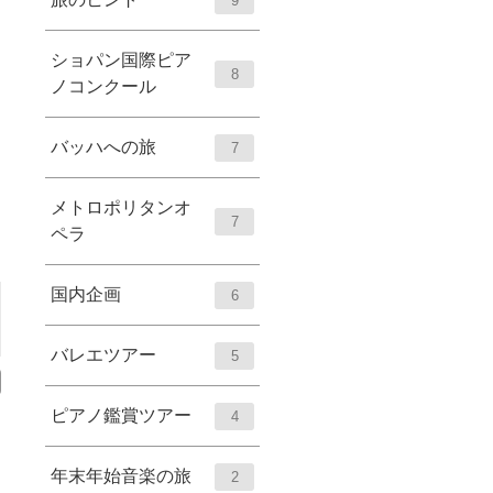
9
ショパン国際ピア
8
ノコンクール
バッハへの旅
7
メトロポリタンオ
7
ペラ
国内企画
6
バレエツアー
5
ピアノ鑑賞ツアー
4
年末年始音楽の旅
2