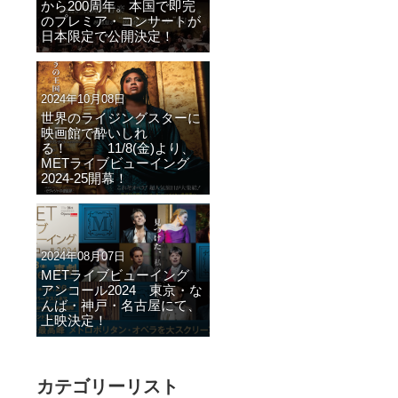
から200周年。本国で即完
のプレミア・コンサートが
日本限定で公開決定！
2024年10月08日
世界のライジングスターに
映画館で酔いしれ
る！ 11/8(金)より、
METライブビューイング
2024-25開幕！
2024年08月07日
METライブビューイング
アンコール2024 東京・な
んば・神戸・名古屋にて、
上映決定！
カテゴリーリスト