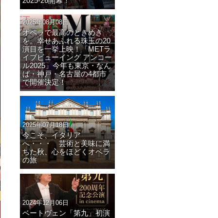
2025-26開幕！
2025年08月08日
オペラで最高のときめき
を。幸せあふれる珠玉の20
演目を一挙上映！「METラ
イブビューイング アンコー
ル2025」今年も東京・なん
ば・神戸・名古屋の4都市
で開催決定！
2025年07月18日
今こそ、イタリア
へ・・・ 芸術と美味に満
ちた秋、心をほどくオペラ
の旅
2024年12月06日
ベートヴェン「第九」初演