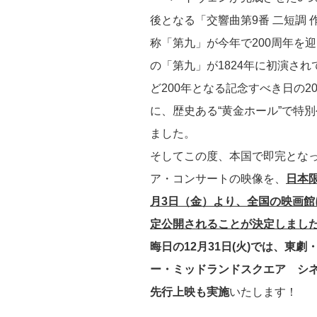
後となる「交響曲第9番 二短調 作
称「第九」が今年で200周年を
の「第九」が1824年に初演さ
ど200年となる記念すべき日の20
に、歴史ある“黄金ホール”で特
ました。
そしてこの度、本国で即完とな
ア・コンサートの映像を、
日本限
月3日（金）より、全国の映画館
定公開されることが決定しまし
晦日の12月31日(火)では、東
ー・ミッドランドスクエア シ
先行上映も実施
いたします！