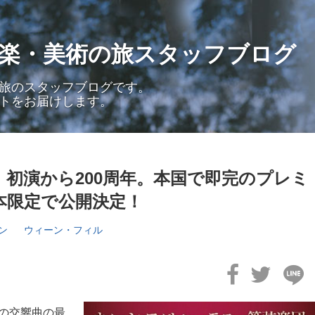
音楽・美術の旅スタッフブログ
旅のスタッフブログです。
トをお届けします。
初演から200周年。本国で即完のプレミ
本限定で公開決定！
ェン
ウィーン・フィル
の交響曲の最