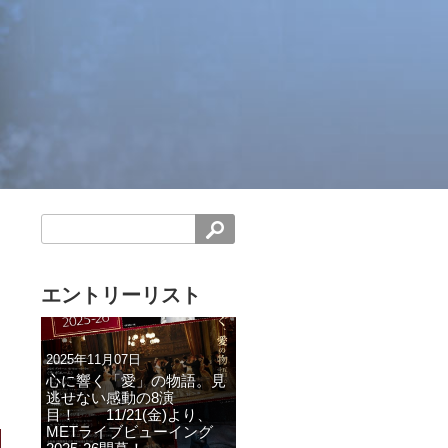
エントリーリスト
2025年11月07日
心に響く「愛」の物語。見
逃せない感動の8演
目！ 11/21(金)より、
METライブビューイング