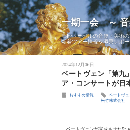
一期一会 ～ 
郵船トラベルの音楽・美術の
新着ツアー情報や添乗レポー
2024年12月06日
ベートヴェン「第九」
ア・コンサートが日
おすすめ情報
ベートヴ
松竹株式会社
ベートヴェンが完成させた9つ