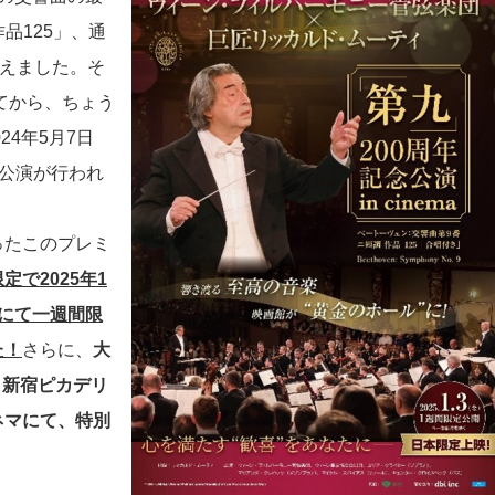
品125」、通
迎えました。そ
れてから、ちょう
24年5月7日
別公演が行われ
ったこのプレミ
定で2025年1
にて一週間限
た！
さらに、
大
劇・新宿ピカデリ
ネマにて、特別