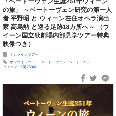
「ベートーヴェン生誕251年ウィーン
の旅」 ～ベートーヴェン研究の第一人
者 平野昭 と ウィーン在住オペラ演出
2025年07月18日
今こそ、イタリアへ・・・ 芸術と美味に満ちた秋、心をほど
家 高島勲 と巡る足跡18カ所へ～ （ウ
オペラの旅
イーン国立歌劇場内部見学ツアー特典
映像つき）
オンラインツアー
2024年12月06日
オンラインツアー
ベートーヴェン
ベートーベン
ベートヴェン「第九」初演から200周年。本国で即完のプレミ
ウィーン
生誕250年
ア・コンサートが日本限定で公開決定！
2024年10月08日
世界のライジングスターに映画館で酔いしれる！ 11/8(金)
より、METライブビューイング2024-25開幕！