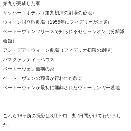
第九が完成した家
メールマガジン
ザッハー・ホテル（第九初演の劇場の跡地）
タグ
ウィーン国立歌劇場（1955年にフィデリオが上演）
METライブビューイング
MET
アイゼナ
MoMA
The Okura Tokyo
ベートーヴェンフリースで知られるセセッシオン（分離派
ウィーン
ハ
イタリア
ウィーン・フィル
エッフェル塔
オランダ
オルセー美術
オンラインツアー
オーストリア
館
オンラインコンサート
カウフマン
会館）
ザルツブルク
ラコンサート
キューバ
クルーズ
ケルン
ゲーテ
スカラ座
ゼンパ
ニューヨーク
アン・デア・ウィーン劇場（フィデリオ初演の劇場）
ドイツ
ドレスデン
バーチャル
オーパー
バッハ
ツアー
パリ
フランス
ピアノ
フェルメール
プライベートコンサート
ベート
パスクァラティ・ハウス
ベートーヴェン
ベートーベン
ェン
ホテルオークラ東京
ボン
マウリッ
メトロポリタンオペラ
ベートーヴェン最期の家
ハイス美術館
ミュンヘン
ミラノ
メトロポ
ライプツィヒ
モーツァルト
タン美術館
ラテンアメリカ
ランチタイムコン
ベートーヴェンの葬儀が行われた教会
ート
レディクリスタル
ロン・ティボー・クレスパン国際音楽コンクール
下山静
加藤浩子
作曲家のちょっとした話
古賀書店
季節雑記
新国立劇場
本屋
東京湾
ベートーヴェンが最初に埋葬されたヴェーリンガー墓地
松竹株式会社
生誕250年
神保町
森鴎外
空港
説明会
音楽と食は奥が深
音楽祭
これら18ヶ所の撮影は3月下旬、丸2日間かけて行いまし
た。