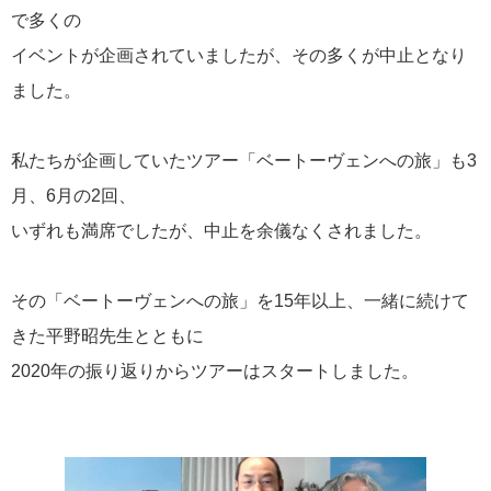
で多くの
ヨーロッパ夏の音楽祭
30
イベントが企画されていましたが、その多くが中止となり
ました。
お知らせ
29
講師同行ツアー
27
私たちが企画していたツアー「ベートーヴェンへの旅」も3
月、6月の2回、
Andanteたより
17
いずれも満席でしたが、中止を余儀なくされました。
おすすめ情報
15
その「ベートーヴェンへの旅」を15年以上、一緒に続けて
きた平野昭先生とともに
海外からのレポート
13
2020年の振り返りからツアーはスタートしました。
オンラインツアー
13
ウィーン・フィル ニューイヤーコンサート
10