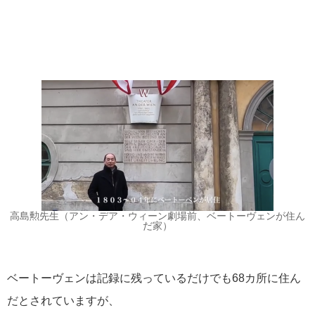
高島勲先生（アン・デア・ウィーン劇場前、ベートーヴェンが住ん
リンク集
だ家）
音楽・美術の旅 TOP
音楽・美術の旅 旅行説明会
ベートーヴェンは記録に残っているだけでも68カ所に住ん
フォトギャラリー
だとされていますが、
Films x Music～名作でめぐる音楽の旅