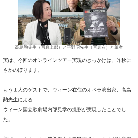
作曲家シリーズ
10
旅のヒント
9
ショパン国際ピアノコンクール
8
高島勲先生（写真上部）と平野昭先生（写真右）と筆者
バッハへの旅
7
実は、今回のオンラインツアー実現のきっかけは、昨秋に
さかのぼります。
メトロポリタンオペラ
7
もう１人のゲストで、ウィーン在住のオペラ演出家、高島
国内企画
6
勲先生による
ウィーン国立歌劇場内部見学の撮影が実現したことでし
バレエツアー
5
た。
ピアノ鑑賞ツアー
4