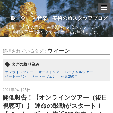
一期一会 ～ 音楽・美術の旅スタッフブログ
エントリーリスト
郵船トラベルの音楽・美術の旅のスタッフブログです。
新着ツアー情報や添乗レポートをお届けします。
2025年11月07日
ウィーン
選択されているタグ :
心に響く「愛」の物語。見逃せない感動の8演目！ 11/21(金)
より、METライブビューイング2025-26開幕！
タグの絞り込み
オンラインツアー
オーストリア
バーチャルツアー
ベートーベン
ベートーヴェン
生誕250年
2025年08月08日
2021年04月25日
オペラで最高のときめきを。幸せあふれる珠玉の20演目を一挙
映！「METライブビューイング アンコール2025」今年も東京・
開催報告！【オンラインツアー（後日
なんば・神戸・名古屋の4都市で開催決定！
視聴可）】 運命の鼓動がスタート！