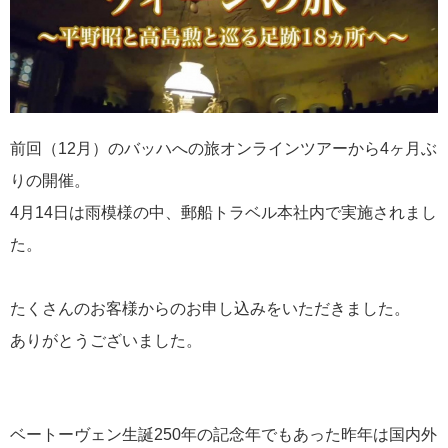
2024年08月07日
METライブビューイング アンコール2024 東京・なんば・神
戸・名古屋にて、上映決定！
前回（12月）のバッハへの旅オンラインツアーから4ヶ月ぶ
りの開催。
カテゴリーリスト
4月14日は雨模様の中、郵船トラベル本社内で実施されまし
た。
お家で楽しむシリーズ
55
たくさんのお客様からのお申し込みをいただきました。
コンダクターのつぶやき
50
ありがとうございました。
添乗レポート
44
音楽・美術の旅
34
ベートーヴェン生誕250年の記念年でもあった昨年は国内外