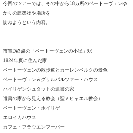
今回のツアーでは、その中から18カ所のベートーヴェンゆ
クルーズ TOP
かりの建築物や場所を
[ブログ] クルーズ部ろぐ
ディズニー・クルーズへの旅
訪ねようという内容。
[ブログ] ディズニークルーズへの旅 Magical Blog
クルーズ乗船記
[ブログ] 感動への旅スタッフブログ
市電D終点の「ベートーヴェンの小径」駅
海外出張/法人サービス
1824年夏に住んだ家
海外出張関連情報
ベートーヴェンの散歩道とカーレンベルクの景色
郵船トラベルトップページ
ベートーヴェン＆グリルパルツァー・ハウス
郵船トラベルUSA（ニューヨーク）
郵船トラベル 香港
ハイリゲンシュタットの遺書の家
郵船トラベル シンガポール
遺書の家から見える教会（聖ミヒャエル教会）
三菱グループポータルサイト
ベートーヴェン・ホイリゲ
Facebook
エロイカハウス
Twitter
カフェ・フラウエンフーバー
Instagram