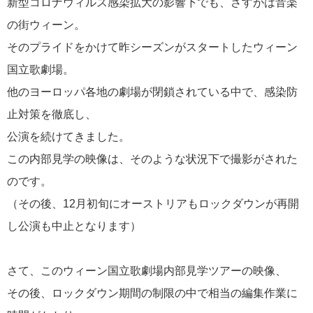
新型コロナウィルス感染拡大の影響下でも、さすがは音楽
年末年始音楽の旅
2
の街ウィーン。
そのプライドをかけて昨シーズンがスタートしたウィーン
シャンソン
2
国立歌劇場。
ツアー説明会
2
他のヨーロッパ各地の劇場が閉鎖されている中で、感染防
止対策を徹底し、
ザルツブルグ・イースター音楽祭
1
公演を続けてきました。
この内部見学の映像は、そのような状況下で撮影がされた
フリープラン
1
のです。
（その後、12月初旬にオーストリアもロックダウンが再開
バイロイト音楽祭
1
し公演も中止となります）
マエストロ日記
1
さて、このウィーン国立歌劇場内部見学ツアーの映像、
サリエリ
1
その後、ロックダウン期間の制限の中で相当の編集作業に