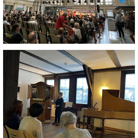
2024年08月07日
METライブビューイング アンコール2024 東京・なんば・神
戸・名古屋にて、上映決定！
カテゴリーリスト
お家で楽しむシリーズ
55
コンダクターのつぶやき
50
添乗レポート
44
音楽・美術の旅
34