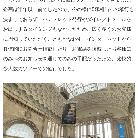
企画は半年以上前でしたので、今の様に5類相当への移行も
決まっておらず、パンフレット発行やダイレクトメールを
2025年07月18日
今こそ、イタリアへ・・・ 芸術と美味に満ちた秋、心をほど
お出しするタイミングもなかったため、広く多くのお客様
オペラの旅
に周知していただくこともかなわず、インターネットから
具体的にお問合せ頂戴したり、お電話を頂戴したお客様に
のみへのお知らせを通じてのみの手配だったため、比較的
少人数のツアーでの催行でした。
2024年12月06日
ベートヴェン「第九」初演から200周年。本国で即完のプレミ
ア・コンサートが日本限定で公開決定！
2024年10月08日
世界のライジングスターに映画館で酔いしれる！ 11/8(金)
より、METライブビューイング2024-25開幕！