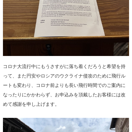
年末年始音楽の旅
2
シャンソン
2
ツアー説明会
2
ザルツブルグ・イースター音楽祭
1
コロナ大流行中にもうさすがに落ち着くだろうと希望を持
フリープラン
1
って、また円安やロシアのウクライナ侵攻のために飛行ル
ートも変わり、コロナ前よりも長い飛行時間でのご案内に
バイロイト音楽祭
1
なったりにかかわらず、お申込みを頂戴したお客様には改
マエストロ日記
1
めて感謝を申し上げます。
サリエリ
1