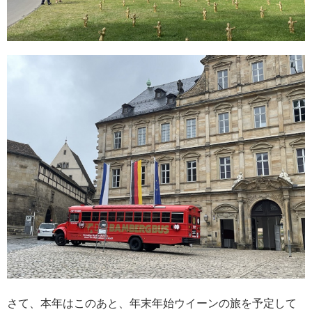
クルーズ TOP
[ブログ] クルーズ部ろぐ
ディズニー・クルーズへの旅
[ブログ] ディズニークルーズへの旅 Magical Blog
クルーズ乗船記
[ブログ] 感動への旅スタッフブログ
海外出張/法人サービス
海外出張関連情報
郵船トラベルトップページ
郵船トラベルUSA（ニューヨーク）
郵船トラベル 香港
郵船トラベル シンガポール
三菱グループポータルサイト
Facebook
Twitter
さて、本年はこのあと、年末年始ウイーンの旅を予定して
Instagram