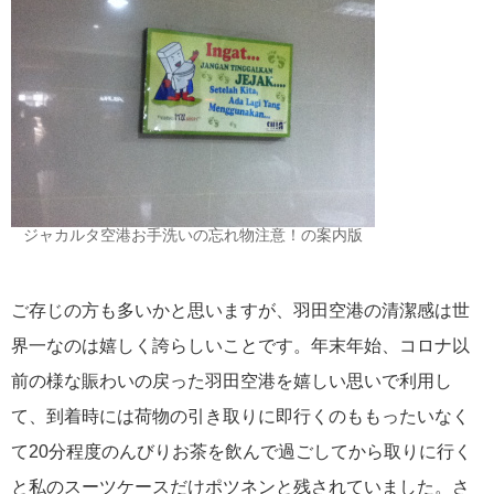
ジャカルタ空港お手洗いの忘れ物注意！の案内版
ご存じの方も多いかと思いますが、羽田空港の清潔感は世
界一なのは嬉しく誇らしいことです。年末年始、コロナ以
前の様な賑わいの戻った羽田空港を嬉しい思いで利用し
て、到着時には荷物の引き取りに即行くのももったいなく
て20分程度のんびりお茶を飲んで過ごしてから取りに行く
と私のスーツケースだけポツネンと残されていました。さ