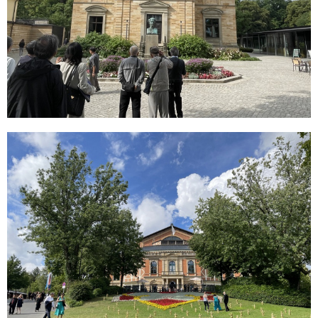
リンク集
音楽・美術の旅 TOP
音楽・美術の旅 旅行説明会
フォトギャラリー
Films x Music～名作でめぐる音楽の旅