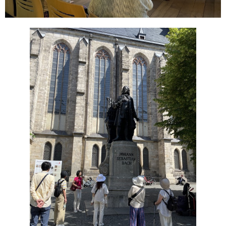
ヨーロッパ夏の音楽祭
30
お知らせ
29
講師同行ツアー
27
Andanteたより
17
おすすめ情報
15
海外からのレポート
13
オンラインツアー
13
ウィーン・フィル ニューイヤーコンサート
10