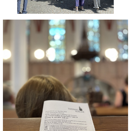
作曲家シリーズ
10
旅のヒント
9
ショパン国際ピアノコンクール
8
バッハへの旅
7
メトロポリタンオペラ
7
国内企画
6
バレエツアー
5
ピアノ鑑賞ツアー
4