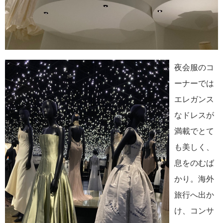
夜会服のコ
ーナーでは
エレガンス
なドレスが
満載でとて
も美しく、
息をのむば
かり。海外
旅行へ出か
け、コンサ