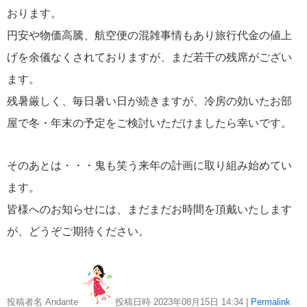
メールマガジン
おります。
円安や物価高騰、航空便の混雑事情もあり旅行代金の値上
タグ
げを余儀なくされておりますが、まだ若干の残席がござい
METライブビューイング
MET
アイゼナ
MoMA
The Okura Tokyo
ます。
ウィーン
ハ
イタリア
ウィーン・フィル
エッフェル塔
オランダ
オルセー美術
オンラインツアー
オーストリア
館
オンラインコンサート
カウフマン
残暑厳しく、毎日暑い日が続きますが、冷房の効いたお部
ザルツブルク
ラコンサート
キューバ
クルーズ
ケルン
ゲーテ
スカラ座
ゼンパ
ニューヨーク
ドイツ
ドレスデン
バーチャル
オーパー
バッハ
屋で冬・年末の予定をご検討いただけましたら幸いです。
ツアー
パリ
フランス
ピアノ
フェルメール
プライベートコンサート
ベート
ベートーヴェン
ベートーベン
ェン
ホテルオークラ東京
ボン
マウリッ
メトロポリタンオペラ
ハイス美術館
ミュンヘン
ミラノ
メトロポ
そのあとは・・・鬼も笑う来年の計画に取り組み始めてい
ライプツィヒ
モーツァルト
タン美術館
ラテンアメリカ
ランチタイムコン
ます。
ート
レディクリスタル
ロン・ティボー・クレスパン国際音楽コンクール
下山静
加藤浩子
作曲家のちょっとした話
古賀書店
季節雑記
新国立劇場
本屋
東京湾
皆様へのお知らせには、まだまだお時間を頂戴いたします
松竹株式会社
生誕250年
神保町
森鴎外
空港
説明会
音楽と食は奥が深
音楽祭
が、どうぞご期待ください。
投稿者名 Andante
投稿日時 2023年08月15日
14:34
|
Permalink