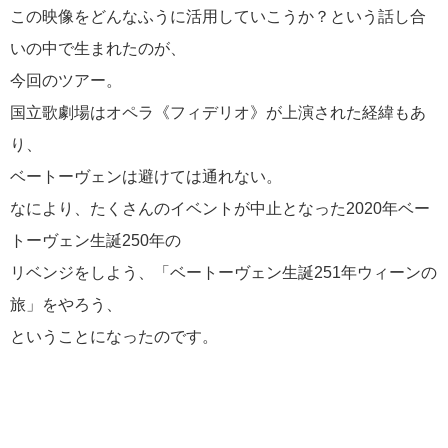
映像で楽しむ音楽
1
この映像をどんなふうに活用していこうか？という話し合
いの中で生まれたのが、
今回のツアー。
国立歌劇場はオペラ《フィデリオ》が上演された経緯もあ
り、
ベートーヴェンは避けては通れない。
なにより、たくさんのイベントが中止となった2020年ベー
トーヴェン生誕250年の
リベンジをしよう、「ベートーヴェン生誕251年ウィーンの
旅」をやろう、
ということになったのです。