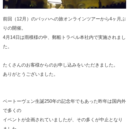
前回（12月）のバッハへの旅オンラインツアーから4ヶ月ぶ
りの開催。
2024年08月07日
METライブビューイング アンコール2024 東京・なんば・神
4月14日は雨模様の中、郵船トラベル本社内で実施されまし
戸・名古屋にて、上映決定！
た。
カテゴリーリスト
たくさんのお客様からのお申し込みをいただきました。
ありがとうございました。
お家で楽しむシリーズ
55
コンダクターのつぶやき
50
ベートーヴェン生誕250年の記念年でもあった昨年は国内外
添乗レポート
44
で多くの
イベントが企画されていましたが、その多くが中止となり
音楽・美術の旅
34
ました。