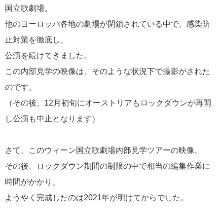
国立歌劇場。
年末年始音楽の旅
2
他のヨーロッパ各地の劇場が閉鎖されている中で、感染防
シャンソン
2
止対策を徹底し、
公演を続けてきました。
ツアー説明会
2
この内部見学の映像は、そのような状況下で撮影がされた
のです。
ザルツブルグ・イースター音楽祭
1
（その後、12月初旬にオーストリアもロックダウンが再開
フリープラン
し公演も中止となります）
1
バイロイト音楽祭
1
さて、このウィーン国立歌劇場内部見学ツアーの映像、
その後、ロックダウン期間の制限の中で相当の編集作業に
マエストロ日記
1
時間がかかり、
ようやく完成したのは2021年が明けてからでした。
サリエリ
1