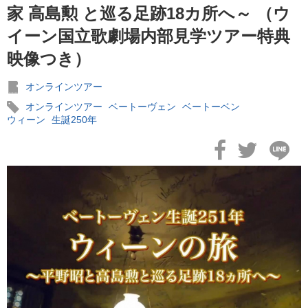
家 高島勲 と巡る足跡18カ所へ～ （ウ
イーン国立歌劇場内部見学ツアー特典
2025年07月18日
映像つき）
今こそ、イタリアへ・・・ 芸術と美味に満ちた秋、心をほど
オペラの旅
オンラインツアー
オンラインツアー
ベートーヴェン
ベートーベン
ウィーン
生誕250年
2024年12月06日
ベートヴェン「第九」初演から200周年。本国で即完のプレミ
ア・コンサートが日本限定で公開決定！
2024年10月08日
世界のライジングスターに映画館で酔いしれる！ 11/8(金)
より、METライブビューイング2024-25開幕！