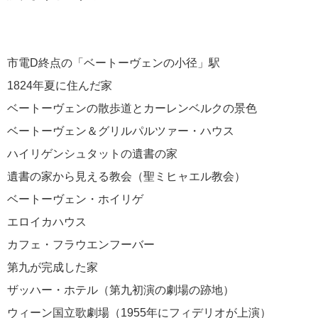
クルーズ TOP
[ブログ] クルーズ部ろぐ
ディズニー・クルーズへの旅
市電D終点の「ベートーヴェンの小径」駅
[ブログ] ディズニークルーズへの旅 Magical Blog
1824年夏に住んだ家
クルーズ乗船記
ベートーヴェンの散歩道とカーレンベルクの景色
[ブログ] 感動への旅スタッフブログ
ベートーヴェン＆グリルパルツァー・ハウス
海外出張/法人サービス
海外出張関連情報
ハイリゲンシュタットの遺書の家
郵船トラベルトップページ
遺書の家から見える教会（聖ミヒャエル教会）
郵船トラベルUSA（ニューヨーク）
ベートーヴェン・ホイリゲ
郵船トラベル 香港
エロイカハウス
郵船トラベル シンガポール
カフェ・フラウエンフーバー
三菱グループポータルサイト
第九が完成した家
Facebook
ザッハー・ホテル（第九初演の劇場の跡地）
Twitter
Instagram
ウィーン国立歌劇場（1955年にフィデリオが上演）