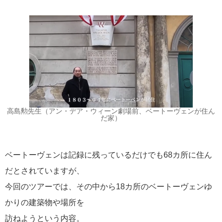
高島勲先生（アン・デア・ウィーン劇場前、ベートーヴェンが住ん
だ家）
ベートーヴェンは記録に残っているだけでも68カ所に住ん
リンク集
だとされていますが、
音楽・美術の旅 TOP
今回のツアーでは、その中から18カ所のベートーヴェンゆ
音楽・美術の旅 旅行説明会
かりの建築物や場所を
フォトギャラリー
Films x Music～名作でめぐる音楽の旅
訪ねようという内容。