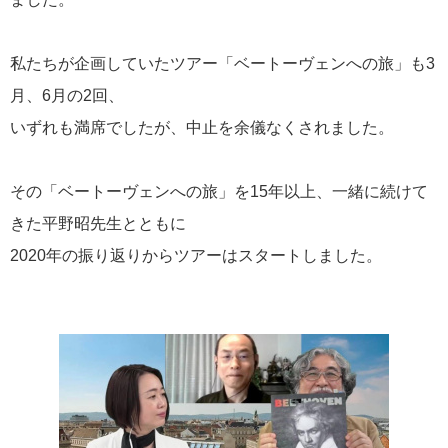
ヨーロッパ夏の音楽祭
30
私たちが企画していたツアー「ベートーヴェンへの旅」も3
お知らせ
29
月、6月の2回、
いずれも満席でしたが、中止を余儀なくされました。
講師同行ツアー
27
その「ベートーヴェンへの旅」を15年以上、一緒に続けて
Andanteたより
17
きた平野昭先生とともに
おすすめ情報
2020年の振り返りからツアーはスタートしました。
15
海外からのレポート
13
オンラインツアー
13
ウィーン・フィル ニューイヤーコンサート
10