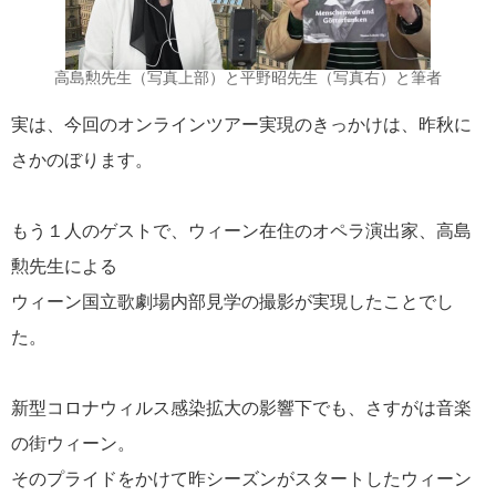
作曲家シリーズ
10
高島勲先生（写真上部）と平野昭先生（写真右）と筆者
旅のヒント
9
実は、今回のオンラインツアー実現のきっかけは、昨秋に
ショパン国際ピアノコンクール
8
さかのぼります。
バッハへの旅
7
もう１人のゲストで、ウィーン在住のオペラ演出家、高島
勲先生による
メトロポリタンオペラ
7
ウィーン国立歌劇場内部見学の撮影が実現したことでし
国内企画
6
た。
バレエツアー
5
新型コロナウィルス感染拡大の影響下でも、さすがは音楽
の街ウィーン。
ピアノ鑑賞ツアー
4
そのプライドをかけて昨シーズンがスタートしたウィーン