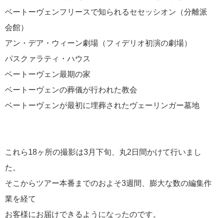
メールマガジン
ベートーヴェンフリースで知られるセセッシオン（分離派
会館）
タグ
アン・デア・ウィーン劇場（フィデリオ初演の劇場）
METライブビューイング
MET
アイゼナ
MoMA
The Okura Tokyo
ウィーン
ハ
パスクァラティ・ハウス
イタリア
ウィーン・フィル
エッフェル塔
オランダ
オルセー美術
オンラインツアー
オーストリア
館
オンラインコンサート
カウフマン
ベートーヴェン最期の家
ザルツブルク
ラコンサート
キューバ
クルーズ
ケルン
ゲーテ
スカラ座
ゼンパ
ニューヨーク
ドイツ
ドレスデン
バーチャル
オーパー
バッハ
ベートーヴェンの葬儀が行われた教会
ツアー
パリ
フランス
ピアノ
フェルメール
プライベートコンサート
ベート
ベートーヴェン
ベートーベン
ェン
ホテルオークラ東京
ボン
マウリッ
ベートーヴェンが最初に埋葬されたヴェーリンガー墓地
メトロポリタンオペラ
ハイス美術館
ミュンヘン
ミラノ
メトロポ
ライプツィヒ
モーツァルト
タン美術館
ラテンアメリカ
ランチタイムコン
ート
レディクリスタル
ロン・ティボー・クレスパン国際音楽コンクール
下山静
加藤浩子
作曲家のちょっとした話
古賀書店
季節雑記
新国立劇場
本屋
東京湾
松竹株式会社
生誕250年
神保町
これら18ヶ所の撮影は3月下旬、丸2日間かけて行いまし
森鴎外
空港
説明会
音楽と食は奥が深
音楽祭
た。
そこからツアー本番までのおよそ3週間、膨大な数の編集作
業を経て
お客様にお届けできるようになったのです。