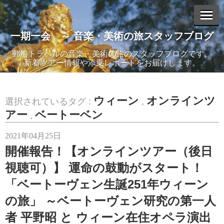
一期一会 ～ 音楽・美術の旅スタッフブログ
エントリーリスト
郵船トラベルの音楽・美術の旅のスタッフブログです。
新着ツアー情報や添乗レポートをお届けします。
2025年11月07日
ウィーン
オンラインツ
選択されているタグ :
,
心に響く「愛」の物語。見逃せない感動の8演目！ 11/21(金)
アー
ベートーベン
,
より、METライブビューイング2025-26開幕！
2021年04月25日
開催報告！【オンラインツアー（後日
視聴可）】 運命の鼓動がスタート！
2025年08月08日
オペラで最高のときめきを。幸せあふれる珠玉の20演目を一挙
「ベートーヴェン生誕251年ウィーン
映！「METライブビューイング アンコール2025」今年も東京・
なんば・神戸・名古屋の4都市で開催決定！
の旅」 ～ベートーヴェン研究の第一人
者 平野昭 と ウィーン在住オペラ演出