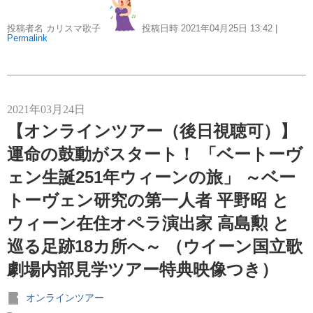
投稿者名 カリスマ歌子
投稿日時 2021年04月25日
13:42
|
Permalink
2021年03月24日
【オンラインツアー（後日視聴可）】
運命の鼓動がスタート！ 「ベートーヴ
ェン生誕251年ウィーンの旅」 ～ベー
トーヴェン研究の第一人者 平野昭 と
ウィーン在住オペラ演出家 高島勲 と
巡る足跡18カ所へ～ （ウイーン国立歌
劇場内部見学ツアー特典映像つき）
オンラインツアー