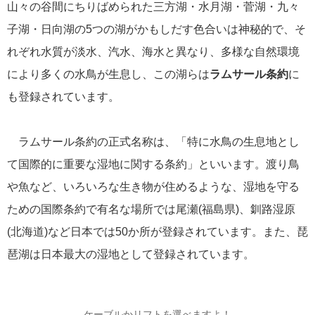
山々の谷間にちりばめられた三方湖・水月湖・菅湖・九々
ヨーロッパアルプス
11
子湖・日向湖の5つの湖がかもしだす色合いは神秘的で、そ
れぞれ水質が淡水、汽水、海水と異なり、多様な自然環境
ニュージーランド
6
により多くの水鳥が生息し、この湖らは
ラムサール条約
に
お知らせ
6
も登録されています。
ミネムギ先生大冒険
5
ラムサール条約の正式名称は、「特に水鳥の生息地とし
て国際的に重要な湿地に関する条約」といいます。渡り鳥
写真撮影ツアー
3
や魚など、いろいろな生き物が住めるような、湿地を守る
説明会・イベント
3
ための国際条約で有名な場所では尾瀬(福島県)、釧路湿原
(北海道)など日本では50か所が登録されています。また、琵
アフリカ大陸
2
琶湖は日本最大の湿地として登録されています。
もぐらの叫び
2
ケーブルかリフトを選べますよ！