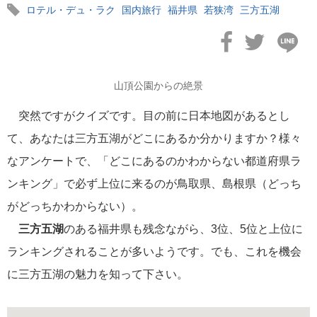
ロテル・デュ・ラク
国内旅行
福井県
若狭湾
三方五湖
山頂公園からの絶景
2021年02月22日
若狭塗箸・箸の世界シェアは？
突然ですがクイズです。目の前に日本地図があるとし
て、あなたは三方五湖がどこにあるか分かりますか？様々
なアンケートで、「どこにあるのかわからない都道府県ラ
ンキング」で必ず上位に来るのが鳥取県、島根県（どっち
2021年02月20日
がどっちかわからない）。
若狭から京都へ～鯖街道の贈り物～
三方五湖
のある福井県も残念ながら、3位、5位と上位に
ランキングされることが多いようです。でも、これを機会
に三方五湖の魅力を知って下さい。
2021年02月19日