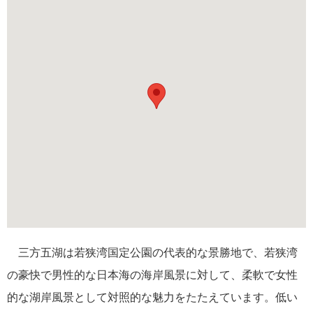
近江商人「三方よし」に学びましょう
2021年02月17日
大人の遠足のおやつに“パティスリー界のピカソ”ピエール・エル
メ・パリ謹製スイーツをどうぞ
カテゴリーリスト
北欧
19
美味しいもの
16
三方五湖は若狭湾国定公園の代表的な景勝地で、若狭湾
の豪快で男性的な日本海の海岸風景に対して、柔軟で女性
日本の風景
13
的な湖岸風景として対照的な魅力をたたえています。低い