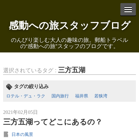
感動への旅スタッフブログ
エントリーリスト
のんびり楽しむ大人の趣味の旅。郵船トラベル
の“感動への旅”スタッフのブログです。
三方五湖
選択されているタグ :
2021年03月01日
賤ヶ岳の戦いと銘酒「七本槍」
タグの絞り込み
ロテル・デュ・ラク
国内旅行
福井県
若狭湾
2021年02月05日
三方五湖ってどこにあるの？
2021年02月26日
日本の風景
黒壁スクエアと由緒正しき近江牛