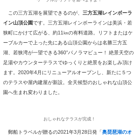
ヒマラヤ
2
この三方五湖を展望できるのが、
三方五湖レインボーラ
横浜通信
2
イン山頂公園
です。三方五湖レインボーラインは美浜・若
狭町にかけて広がる、約11㎞の有料道路。リフトまたはケ
健康
1
ーブルカーで上った先にある山頂公園からは名勝三方五
湖、若狭湾が一望できる360°パノラマビュー！ 絶景天空の
キリマンジャロ
1
足湯やカウンターテラスでゆっくりと絶景をお楽しみ頂け
南米
ます。2020年4月にリニューアルオープンし、新たに５つ
1
のテラスや屋内建屋が新設。全天候型のおしゃれな山頂公
サンチアゴ巡礼
1
園へ生まれ変わりました。
歴史を辿る
1
おしゃれなテラスが完成！
タグ
郵船トラベルが贈るの2021年3月28日発「
奥琵琶湖のオ