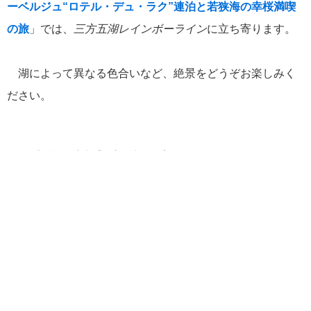
オーベルジュ
ぐじ
アフタヌーンティー
イギリス
イースター
カヤジャム
カヤ
ーベルジュ“ロテル・デュ・ラク”連泊と若狭海の幸桜満喫
ースト
サクラ
シンガポール
チョコレート
トーフェイガイ
バレンタイン
パイナ
ロテル・デュ・ラ
の旅
」では、
三方五湖レインボーライン
に立ち寄ります。
プルケーキ
マンダリンオリエンタル香港
メタセコイア
国内旅行
ロンドン
七本槍
三方五湖
八幡堀
十一面観音菩薩
台湾
国宝
土匪鶏
滋賀県
坂本龍馬
岩﨑彌太郎
桜
炭焼乳猪
牧野植物園
王室御用達
琶湖
福井県
香港
若狭湾
近江牛
観音の里
豚
賤ヶ岳の戦い
高知県
鶏
湖によって異なる色合いなど、絶景をどうぞお楽しみく
ださい。
リンク集
郵船トラベル TOP
クルーズ TOP
東洋の五大湖「三方五湖」、実はここにあるのですよ。
[ブログ] クルーズ部ろぐ
ディズニー・クルーズへの旅 TOP
[ブログ] ディズニークルーズへの旅 Magical Blog
投稿者名 ペンギン君
投稿日時 2021年02月05日
15:36
|
Permalink
クルーズ乗船記
音楽美術の旅 TOP
[ブログ] 一期一会 ～ 音楽・美術の旅スタッフブログ
海外出張/法人サービス
海外出張関連情報