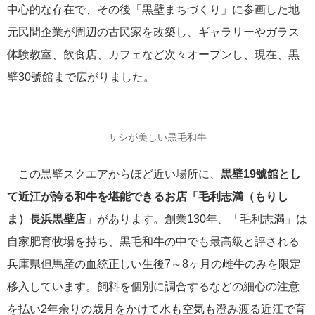
中心的な存在で、その後「黒壁まちづくり」に参画した地
元民間企業が周辺の古民家を改築し、ギャラリーやガラス
体験教室、飲食店、カフェなど次々オープンし、現在、黒
壁30號館まで広がりました。
サシが美しい黒毛和牛
この黒壁スクエアからほど近い場所に、
黒壁19號館とし
て近江が誇る和牛を堪能できるお店「毛利志満（もりし
ま）長浜黒壁店
」があります。創業130年、「毛利志満」は
自家肥育牧場を持ち、黒毛和牛の中でも最高級と評される
兵庫県但馬産の血統正しい生後7～8ヶ月の雌牛のみを限定
移入しています。飼料を個別に調合するなどの細心の注意
を払い2年余りの歳月をかけて水も空気も澄み渡る近江で育