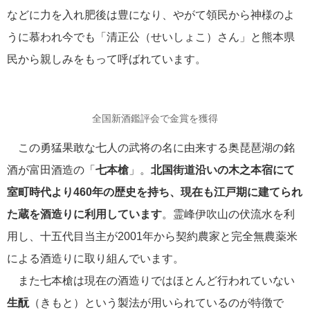
ヨーロッパアルプス
などに力を入れ肥後は豊になり、やがて領民から神様のよ
11
うに慕われ今でも「清正公（せいしょこ）さん」と熊本県
ニュージーランド
6
民から親しみをもって呼ばれています。
お知らせ
6
全国新酒鑑評会で金賞を獲得
ミネムギ先生大冒険
5
この勇猛果敢な七人の武将の名に由来する奥琵琶湖の銘
写真撮影ツアー
3
酒が富田酒造の「
七本槍
」。
北国街道沿いの木之本宿にて
室町時代より460年の歴史を持ち、現在も江戸期に建てられ
説明会・イベント
3
た蔵を酒造りに利用しています
。霊峰伊吹山の伏流水を利
用し、十五代目当主が2001年から契約農家と完全無農薬米
アフリカ大陸
2
による酒造りに取り組んでいます。
もぐらの叫び
また七本槍は現在の酒造りではほとんど行われていない
2
生酛
（きもと）という製法が用いられているのが特徴で