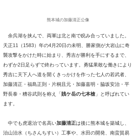
近江商人「三方よし」に学びましょう
熊本城の加藤清正公像
余呉湖を挟んで、両軍は北と南で睨み合っていました。
2021年02月17日
天正11（1583）年の4月20日の未明、勝家側が大岩山に奇
大人の遠足のおやつに“パティスリー界のピカソ”ピエール・エル
メ・パリ謹製スイーツをどうぞ
襲攻撃をかけた時に始まり、秀吉が勝利を手にするまで、
わずか2日足らずで終わっています。勇猛果敢な働きにより
秀吉に天下人へ道を開くきっかけを作った七人の若武者、
カテゴリーリスト
加藤清正・福島正則・片桐且元・加藤嘉明・脇坂安治・平
北欧
19
野長泰・糟谷武則を称え「
賎ケ岳の七本槍
」と呼ばれてい
ます。
美味しいもの
16
中でも虎退治で名高い
加藤清正
は後に熊本城を築城し、
日本の風景
13
治山治水（ちさんちすい）工事や、水田の開発、南蛮貿易