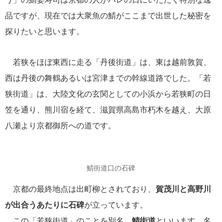
品ですが、現在では大衆魚の鯖がここまで出世した秘密を
探りたいと思います。
若狭をほぼ東西に走る「丹後街道」は、東は越前敦賀、
西は丹後の舞鶴あるいは宮津までの幹線道路でした。「若
狭街道」は、大陸文化の玄関としての小浜から若狭町の日
笠を通り、熊川宿を経て、滋賀県高島市朽木を越え、大原
八瀬より京都御所への道です。
鯖街道口の石碑
京都の最終地点は出町柳とされており、
賀茂川と高野川
が出合うあたりに石碑
が立っています。
この「若狭街道」のことを別名、
鯖街道
といいます。名