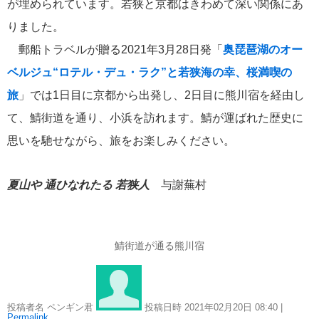
が埋められています。若狭と京都はきわめて深い関係にあ
りました。
郵船トラベルが贈る2021年3月28日発「
奥琵琶湖のオー
ベルジュ“ロテル・デュ・ラク”と若狭海の幸、桜満喫の
旅
」では1日目に京都から出発し、2日目に熊川宿を経由し
て、鯖街道を通り、小浜を訪れます。鯖が運ばれた歴史に
思いを馳せながら、旅をお楽しみください。
夏山や 通ひなれたる 若狭人
与謝蕪村
鯖街道が通る熊川宿
投稿者名 ペンギン君
投稿日時 2021年02月20日
08:40
|
Permalink