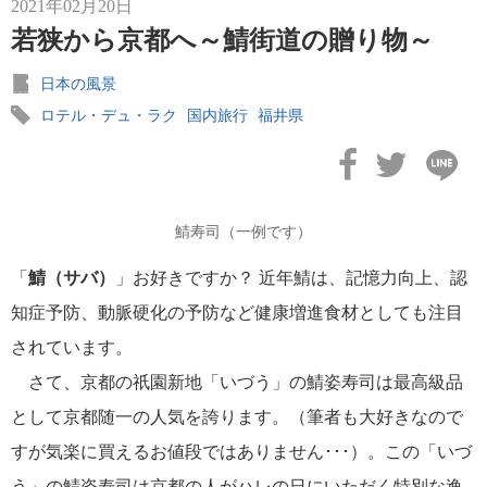
2021年02月20日
若狭から京都へ～鯖街道の贈り物～
日本の風景
ロテル・デュ・ラク
国内旅行
福井県
鯖寿司（一例です）
「
鯖（サバ）
」お好きですか？ 近年鯖は、記憶力向上、認
知症予防、動脈硬化の予防など健康増進食材としても注目
されています。
さて、京都の祇園新地「いづう」の鯖姿寿司は最高級品
として京都随一の人気を誇ります。（筆者も大好きなので
すが気楽に買えるお値段ではありません･･･）。この「いづ
う」の鯖姿寿司は京都の人がハレの日にいただく特別な逸