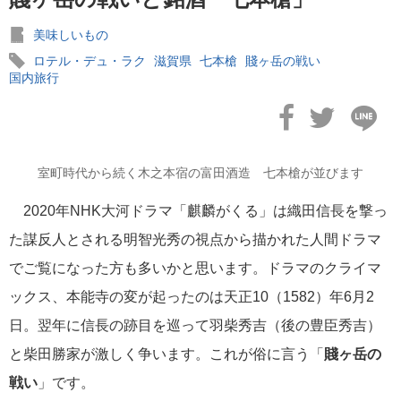
美味しいもの
ロテル・デュ・ラク
滋賀県
七本槍
賤ヶ岳の戦い
国内旅行
2021年02月22日
若狭塗箸・箸の世界シェアは？
室町時代から続く木之本宿の富田酒造 七本槍が並びます
2020年NHK大河ドラマ「麒麟がくる」は織田信長を撃っ
た謀反人とされる明智光秀の視点から描かれた人間ドラマ
2021年02月20日
でご覧になった方も多いかと思います。ドラマのクライマ
若狭から京都へ～鯖街道の贈り物～
ックス、本能寺の変が起ったのは天正10（1582）年6月2
日。翌年に信長の跡目を巡って羽柴秀吉（後の豊臣秀吉）
と柴田勝家が激しく争います。これが俗に言う「
賤ヶ岳の
戦い
」です。
2021年02月19日