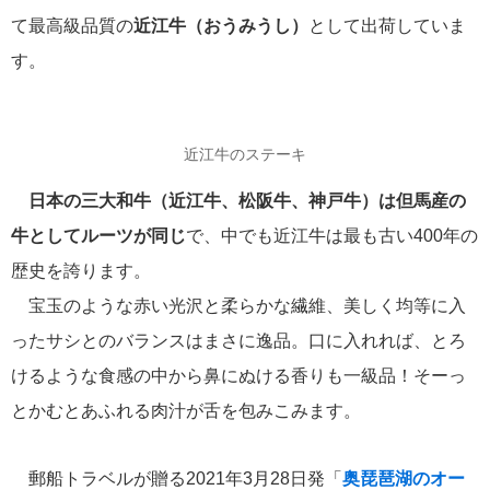
て最高級品質の
近江牛（おうみうし）
として出荷していま
す。
近江牛のステーキ
日本の三大和牛（近江牛、松阪牛、神戸牛）は但馬産の
牛としてルーツが同じ
で、中でも近江牛は最も古い400年の
歴史を誇ります。
宝玉のような赤い光沢と柔らかな繊維、美しく均等に入
ったサシとのバランスはまさに逸品。口に入れれば、とろ
けるような食感の中から鼻にぬける香りも一級品！そーっ
とかむとあふれる肉汁が舌を包みこみます。
郵船トラベルが贈る2021年3月28日発「
奥琵琶湖のオー