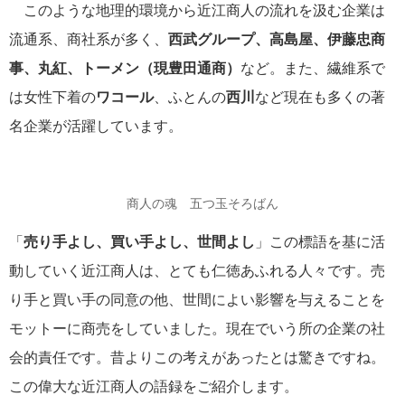
このような地理的環境から近江商人の流れを汲む企業は
流通系、商社系が多く、
西武グループ、高島屋、伊藤忠商
事、丸紅、トーメン（現豊田通商）
など。また、繊維系で
は女性下着の
ワコール
、ふとんの
西川
など現在も多くの著
名企業が活躍しています。
商人の魂 五つ玉そろばん
「
売り手よし、買い手よし、世間よし
」この標語を基に活
動していく近江商人は、とても仁徳あふれる人々です。売
り手と買い手の同意の他、世間によい影響を与えることを
モットーに商売をしていました。現在でいう所の企業の社
会的責任です。昔よりこの考えがあったとは驚きですね。
この偉大な近江商人の語録をご紹介します。