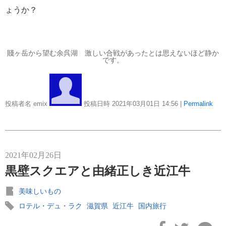
オーベルジュ
ぐじ
アフタヌーンティー
イギリス
イースター
カヤジャム
カヤ
ょうか？
ースト
サクラ
シンガポール
チョコレート
トーフェイガイ
バレンタイン
パイナ
ロテル・デュ・ラ
プルケーキ
マンダリンオリエンタル香港
メタセコイア
国内旅行
ロンドン
七本槍
三方五湖
八幡堀
十一面観音菩薩
台湾
国宝
土匪鶏
滋賀県
坂本龍馬
岩﨑彌太郎
桜
炭焼乳猪
牧野植物園
王室御用達
琶湖
福井県
香港
若狭湾
近江牛
観音の里
豚
賤ヶ岳の戦い
高知県
鶏
賤ヶ岳から望む余呉湖 激しい合戦があったとは思えないほど静か
です。
リンク集
郵船トラベル TOP
投稿者名 emix
投稿日時 2021年03月01日
14:56
|
Permalink
クルーズ TOP
[ブログ] クルーズ部ろぐ
ディズニー・クルーズへの旅 TOP
[ブログ] ディズニークルーズへの旅 Magical Blog
2021年02月26日
クルーズ乗船記
黒壁スクエアと由緒正しき近江牛
音楽美術の旅 TOP
美味しいもの
[ブログ] 一期一会 ～ 音楽・美術の旅スタッフブログ
ロテル・デュ・ラク
滋賀県
近江牛
国内旅行
海外出張/法人サービス
海外出張関連情報