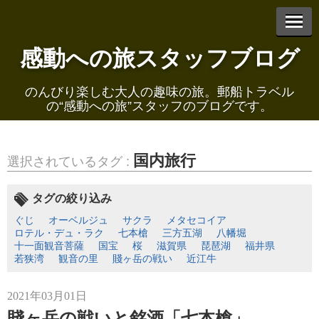
感動への旅スタッフブログ
エントリーリスト
のんびり楽しむ大人の趣味の旅。郵船トラベル
の“感動への旅”スタッフのブログです。
国内旅行
選択されているタグ :
2021年03月01日
賤ヶ岳の戦いと銘酒「七本槍」
タグの絞り込み
ぐじ
オーベルジュ
サクラ
メタセコイア
ロテル・デュ・ラク
七本槍
三方五湖
八幡堀
十一面観音菩薩
国宝
桜
滋賀県
琵琶湖
福井県
若狭湾
観音の里
賤ヶ岳の戦い
近江牛
2021年02月26日
2021年03月01日
黒壁スクエアと由緒正しき近江牛
賤ヶ岳の戦いと銘酒「七本槍」