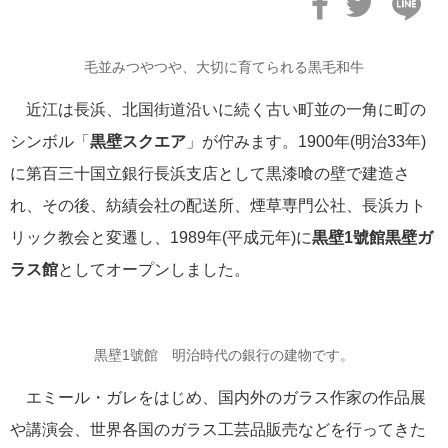
郵船トラベルUSA（ニューヨーク）
郵船トラベル 香港
毛並みつやつや、大切に育てられる黒毛和牛
郵船トラベル シンガポール
三菱グループポータルサイト
近江は長浜、北国街道沿いに続く古い町並の一角に町の
シンボル「
黒壁スクエア
」が佇みます。1900年(明治33年)
に第百三十国立銀行長浜支店として黒漆喰の壁で建造さ
れ、その後、紡績会社の配送所、煙草専門公社、長浜カト
リック教会と変遷し、1989年(平成元年)に
黒壁1號館黒壁ガ
ラス館
としてオープンしました。
黒壁1號館 明治時代の銀行の建物です。
エミール・ガレをはじめ、国内外のガラス作家の作品展
や講演会、世界各国のガラス工芸品販売などを行ってきた