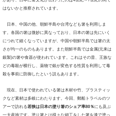
はないかと推察されています。
日本、中国の他、朝鮮半島や台湾なども箸を利用しま
す。各国の箸は微妙に異なっており、日本の箸は先にいく
につれて細くなっていますが、中国や朝鮮半島では箸の太
さが均一のものもあります。また朝鮮半島では金属(元来は
銀製)の箸や食器が使われています。これはその昔、王族な
どの毒殺が横行し、薬物で銀が変色する性質を利用して毒
殺を事前に防御したという説もあります。
現在、日本で使われている箸は木材や竹、プラスティッ
クなど素材は多岐にわたります。今回、郵船トラベルのツ
アーで訪れる
若狭は日本の塗り箸のシェア率80％
にも及ぶ
一大産地です。塗り箸とは様々な細工をした箸を漆で塗っ