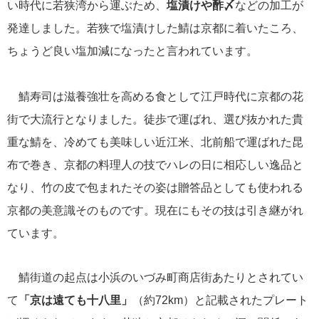
い時代に若狭湾から運ぶため、
塩漬けや酢〆
などの加工が
発達しました。若狭で塩漬けした鯖は京都に着いたころ、
ちょうど良い塩加減になったと言われています。
鯖寿司は滋養強壮を高める食として江戸時代に京都の花
街で大流行となりました。徒歩で運ばれ、選び抜かれた貴
重な鯖を、冷めても美味しい近江米、北前船で運ばれた昆
布で巻き、京都の料理人の技でハレの日に相応しい逸品と
なり、竹の皮で包まれたその姿は贈答品としても使われる
京都の美意識そのものです。現在にもその技は引き継がれ
ています。
鯖街道の起点は小浜のいづみ町商店街あたりとされてい
て
「京は遠ても十八里」
（約72km）と記載されたプレート