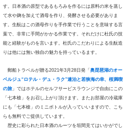
ヒマラヤ
2
す。日本酒の原型であるもろみを作るには原料の米を蒸し
て水や麹を加えて酒母を作り、発酵させる必要がありま
横浜通信
2
す。生酛はこの酒母作りを手作業で行うことを意味する言
葉で、非常に手間がかかる作業です。それだけに杜氏の技
健康
1
能と経験がものを言います。杜氏のこだわりによる生酛造
キリマンジャロ
1
りは他には無い独自の魅力を持っているます。
南米
1
郵船トラベルが贈る2021年3月28日発「
奥琵琶湖のオー
ベルジュ“ロテル・デュ・ラク”連泊と若狭海の幸、桜満喫
サンチアゴ巡礼
1
の旅
」ではホテルのセルフサービスラウンジで自由にこの
「七本槍」をお召し上がり頂けます。またお部屋の冷蔵庫
歴史を辿る
1
にも「七本槍」のミニボトルが入っていいますので、こち
らも無料でご提供しています。
タグ
歴史に彩られた日本酒のルーツを垣間見てはいかがでし