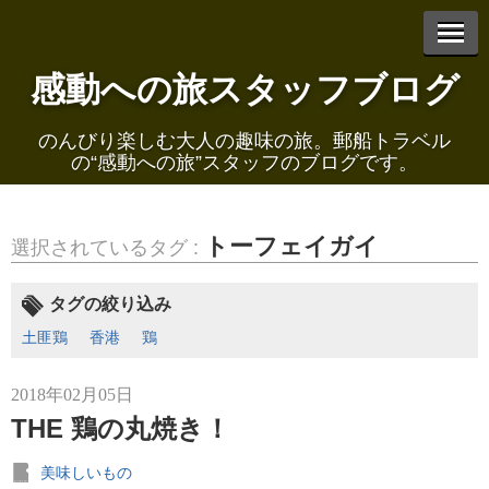
感動への旅スタッフブログ
エントリーリスト
のんびり楽しむ大人の趣味の旅。郵船トラベル
の“感動への旅”スタッフのブログです。
トーフェイガイ
選択されているタグ :
2021年03月01日
賤ヶ岳の戦いと銘酒「七本槍」
タグの絞り込み
土匪鶏
香港
鶏
2018年02月05日
THE 鶏の丸焼き！
2021年02月26日
美味しいもの
黒壁スクエアと由緒正しき近江牛