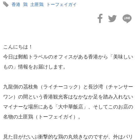
香港
鶏
土匪鶏
トーフェイガイ
2021年02月22日
若狭塗箸・箸の世界シェアは？
こんにちは！
今日は郵船トラベルのオフィスがある香港から「美味しい
もの」情報をお届けします。
九龍側の茘枝角（ライチーコック）と長沙湾（チャンサー
2021年02月20日
若狭から京都へ～鯖街道の贈り物～
ワン）の間という香港観光客はなかなか足を踏み入れない
マイナーな場所にある「大中華飯店」、そしてこのお店の
名物の土匪鶏（トーフェイガイ）。
見た目がだいぶ衝撃的な鶏の丸焼きなのですが、外はパリ
2021年02月19日