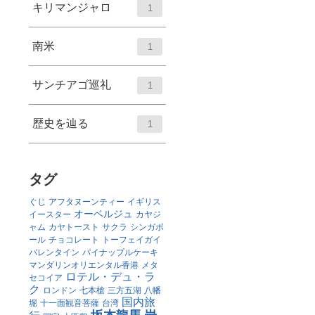
キリマンジャロ
1
南米
1
サンチアゴ巡礼
1
歴史を辿る
1
タグ
ぐじ
アフタヌーンティー
イギリス
オーベルジュ
イースター
カヤジ
ャム
カヤトースト
サクラ
シンガポ
ール
チョコレート
トーフェイガイ
バレンタイン
パイナップルケーキ
マンダリンオリエンタル香港
メタ
ロテル・デュ・ラ
セコイア
ク
ロンドン
七本槍
三方五湖
八幡
国内旅
堀
十一面観音菩薩
台湾