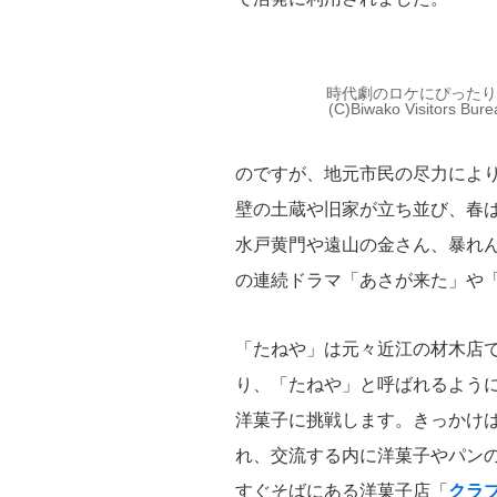
時代劇のロケにぴった
(C)Biwako Visitors Bure
のですが、地元市民の尽力によ
壁の土蔵や旧家が立ち並び、春
水戸黄門や遠山の金さん、暴れん
の連続ドラマ「あさが来た」や
「たねや」は元々近江の材木店
り、「たねや」と呼ばれるように
洋菓子に挑戦します。きっかけ
れ、交流する内に洋菓子やパン
すぐそばにある洋菓子店「
クラ