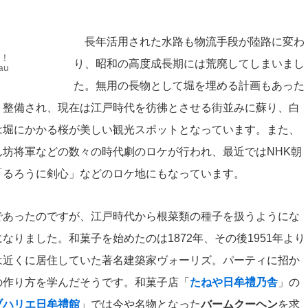
長年活用された水路も物流手段が陸路に変わ
り！
り、昭和の高度成長期には荒廃してしまいまし
au
た。無用の長物として堀を埋める計画もあった
り整備され、現在は江戸時代を彷彿とさせる街並みに蘇り、白
は堀にかかる桜が美しい観光スポットとなっています。また、
坊将軍などの数々の時代劇のロケが行われ、最近ではNHK朝
「るろうに剣心」などのロケ地にもなっています。
であったのですが、江戸時代から根菜類の種子を扱うようにな
なりました。和菓子を始めたのは1872年、その後1951年より
は近くに居住していた著名建築家ヴォーリズ。パーティに招か
の作り方を学んだそうです。和菓子店「
たねや日牟禮乃舎
」の
ブハリエ日牟禮館
」では今や名物となった
バームクーヘン
を求