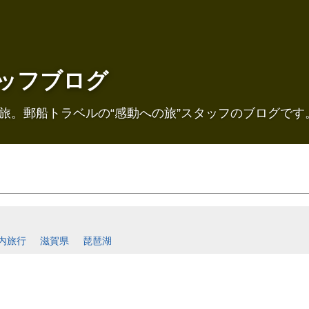
ッフブログ
旅。郵船トラベルの“感動への旅”スタッフのブログです
内旅行
滋賀県
琵琶湖