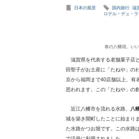
日本の風景
国内旅行
滋
ロテル・デュ・ラ
春の八幡堀、いい感じで
滋賀県を代表する老舗菓子店
田聖子がお土産に「たねや」の
京から福岡まで40店舗以上、有
思われます。この「たねや」の
近江八幡市を流れる水路、
八
城を築き開町したことに始まり
た水路かつお堀です。この水路は
で活発に利用されました。