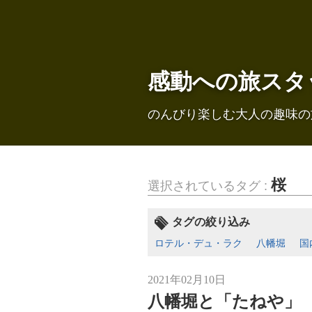
感動への旅スタ
のんびり楽しむ大人の趣味の
桜
選択されているタグ :
タグの絞り込み
ロテル・デュ・ラク
八幡堀
国
2021年02月10日
八幡堀と「たねや」