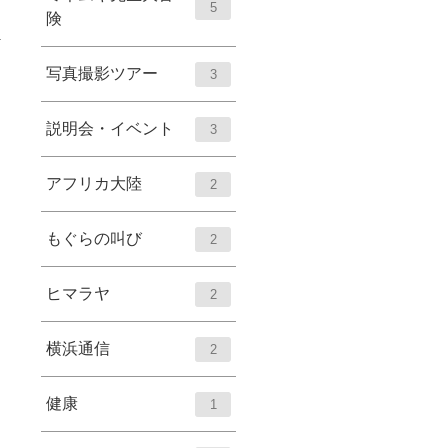
5
険
写真撮影ツアー
3
説明会・イベント
3
アフリカ大陸
2
もぐらの叫び
2
ヒマラヤ
2
横浜通信
2
健康
1