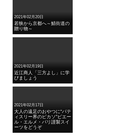
2021年02月20日
若狭から京都へ～鯖街道の
贈り物～
2021年02月19日
近江商人「三方よし」に学
びましょう
2021年02月17日
大人の遠足のおやつに“パテ
ィスリー界のピカソ”ピエー
ル・エルメ・パリ謹製スイ
ーツをどうぞ