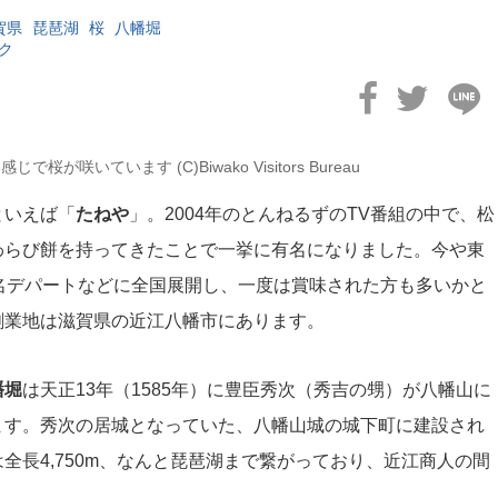
賀県
琵琶湖
桜
八幡堀
ク
桜が咲いています (C)Biwako Visitors Bureau
といえば「
たねや
」。2004年のとんねるずのTV番組の中で、松
わらび餅を持ってきたことで一挙に有名になりました。今や東
名デパートなどに全国展開し、一度は賞味された方も多いかと
創業地は滋賀県の近江八幡市にあります。
幡堀
は天正13年（1585年）に豊臣秀次（秀吉の甥）が八幡山に
ます。秀次の居城となっていた、八幡山城の城下町に建設され
全長4,750m、なんと琵琶湖まで繋がっており、近江商人の間