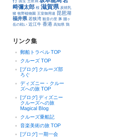
坂本龍馬
岩
行
国宝
土匪鶏
滋賀県
﨑彌太郎
桜
炭焼乳
琵琶湖
猪
牧野植物園
王室御用達
福井県
若狭湾
観音の里
豚
賤ヶ
香港
近江牛
岳の戦い
高知県
鶏
リンク集
郵船トラベル TOP
クルーズ TOP
[ブログ] クルーズ部
ろぐ
ディズニー・クルー
ズへの旅 TOP
[ブログ] ディズニー
クルーズへの旅
Magical Blog
クルーズ乗船記
音楽美術の旅 TOP
[ブログ] 一期一会