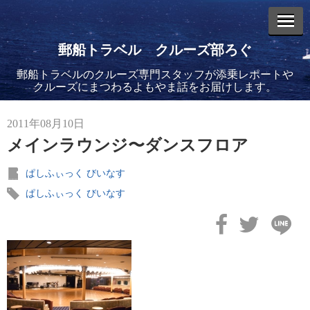
郵船トラベル クルーズ部ろぐ
郵船トラベルのクルーズ専門スタッフが添乗レポートや
エントリーリスト
クルーズにまつわるよもやま話をお届けします。
2011年08月10日
メインラウンジ〜ダンスフロア
ぱしふぃっく びいなす
2026年08月06日
バイキング・エデンに乗船してきました！(2)
ぱしふぃっく びいなす
2026年08月05日
バイキング・エデンに乗船してきました！(1)