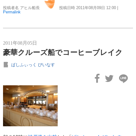
投稿者名 アヒル船長
投稿日時 2011年08月09日
12:00
|
Permalink
冒険クルーズ
6
還暦ピアニストのひとりごと
6
2011年08月05日
バイキング・クルーズ
6
豪華クルーズ船でコーヒーブレイク
ぱしふぃっく びいなす
ごんた君の遠吠え
5
ゴールデンウィーク
5
お土産
4
ホーランドアメリカ
4
説明会
4