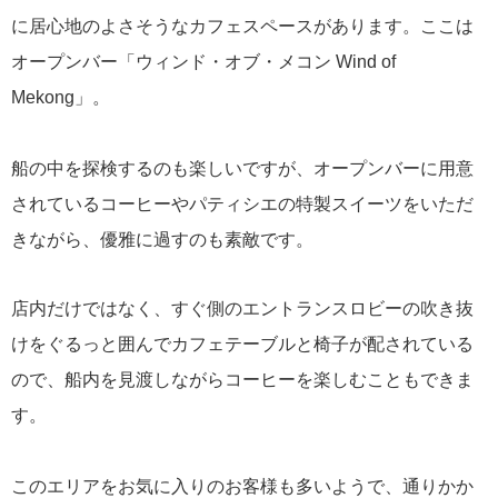
に居心地のよさそうなカフェスペースがあります。ここは
ポール・ゴーギャン・クルーズ
1
オープンバー「ウィンド・オブ・メコン Wind of
Mekong」。
チャータークルーズ
1
寄港地での過ごし方
1
船の中を探検するのも楽しいですが、オープンバーに用意
されているコーヒーやパティシエの特製スイーツをいただ
シーボーン・クルーズ
1
きながら、優雅に過すのも素敵です。
ガンツウ
1
店内だけではなく、すぐ側のエントランスロビーの吹き抜
けをぐるっと囲んでカフェテーブルと椅子が配されている
ニューイヤークルーズ
1
ので、船内を見渡しながらコーヒーを楽しむこともできま
す。
リンク集
クルーズ TOP
このエリアをお気に入りのお客様も多いようで、通りかか