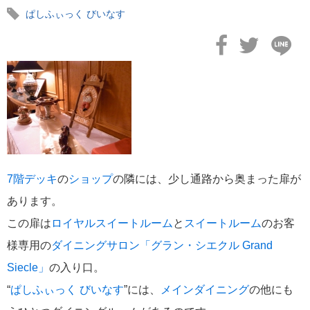
Instagram
ぱしふぃっく びいなす
LINE
メールマガジン
タグ
にっぽん丸
飛鳥II
2022年
ぱしふぃっく びいなす
添乗レポ
ート
世界一周クルーズ
飛鳥Ⅱ
2021年
クイーン・エリザベス
2018年世界一周クルーズ
ぱしふぃっく
世界一周
横浜発着
びいな
2023年
マジェスティック・プリンセス
ねずみ君
クリスタルクルーズ
大さ
ん橋
アジアグランドクルーズ
小笠原
耳より
＃飛鳥Ⅱ
ぱしふぃっくびいなす
花
MITSUI OCEAN CRUISES
瀬戸内海
神戸発着
2024年
MITSUI OCEAN FUJI
7階デッキ
の
ショップ
の隣には、少し通路から奥まった扉が
あります。
この扉は
ロイヤルスイートルーム
と
スイートルーム
のお客
様専用の
ダイニングサロン「グラン・シエクル Grand
Siecle」
の入り口。
“
ぱしふぃっく びいなす
”には、
メインダイニング
の他にも