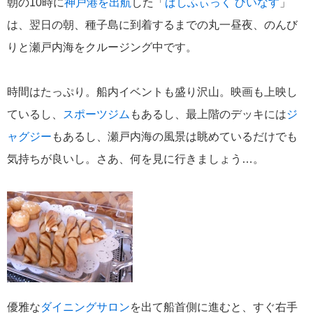
朝の10時に
神戸港を出航
した「
ぱしふぃっく びいなす
」
は、翌日の朝、種子島に到着するまでの丸一昼夜、のんび
MITSUI OCEAN CRUISES
4
りと瀬戸内海をクルージング中です。
シルバーシー・クルーズ
2
時間はたっぷり。船内イベントも盛り沢山。映画も上映し
リバークルーズ
2
ているし、
スポーツジム
もあるし、最上階のデッキには
ジ
ャグジー
もあるし、瀬戸内海の風景は眺めているだけでも
海の街を歩く
2
気持ちが良いし。さあ、何を見に行きましょう…。
ノルウェージャン・クルーズ
2
コスタ・クルーズ
1
セレブリティ・クルーズ
1
スーパースターヴァーゴ
1
優雅な
ダイニングサロン
を出て船首側に進むと、すぐ右手