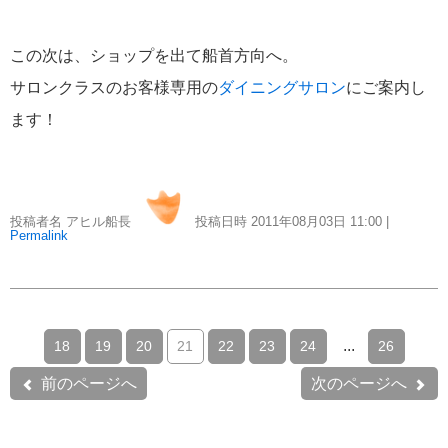
この次は、ショップを出て船首方向へ。
サロンクラスのお客様専用の
ダイニングサロン
にご案内し
ます！
投稿者名 アヒル船長
投稿日時 2011年08月03日
11:00
|
Permalink
...
18
19
20
21
22
23
24
26
前のページへ
次のページへ