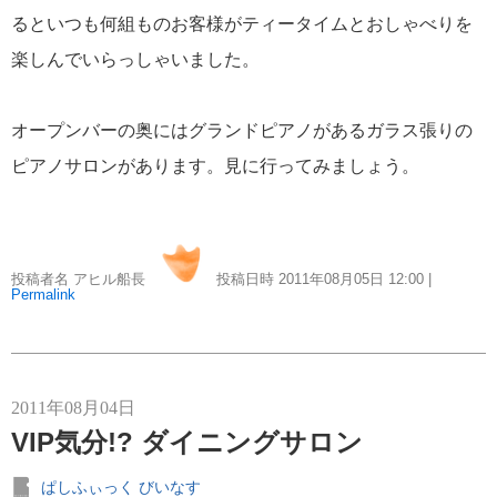
クルーズ説明会
るといつも何組ものお客様がティータイムとおしゃべりを
ディズニー・クルーズへの旅 TOP
楽しんでいらっしゃいました。
[ブログ] ディズニークルーズへの旅 Magical Blog
クルーズ乗船記
オープンバーの奥にはグランドピアノがあるガラス張りの
音楽・美術の旅 TOP
[ブログ] 一期一会 ～ 音楽・美術の旅スタッフブログ
ピアノサロンがあります。見に行ってみましょう。
[ブログ] 感動への旅スタッフブログ
海外出張/法人サービス
海外出張関連情報
投稿者名 アヒル船長
投稿日時 2011年08月05日
12:00
|
郵船トラベル TOP
Permalink
郵船トラベルUSA（ニューヨーク）
郵船トラベル 香港
郵船トラベル シンガポール
2011年08月04日
三菱グループポータルサイト
VIP気分!? ダイニングサロン
Facebook
Twitter
ぱしふぃっく びいなす