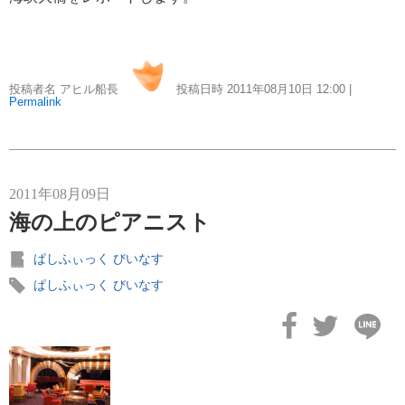
にっぽん丸
219
初夏の日本一周
23
投稿者名 アヒル船長
投稿日時 2011年08月10日
12:00
|
コースご案内
7
Permalink
ぱしふぃっく びいなす
128
ぱしふぃっくびいなすチャーター
16
2011年08月09日
プリンセス・クルーズ
海の上のピアニスト
110
ぱしふぃっく びいなす
現地情報
74
ぱしふぃっく びいなす
クリスタル・クルーズ
65
お知らせ
59