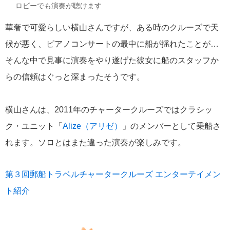
港の風景
19
ロビーでも演奏が聴けます
華奢で可愛らしい横山さんですが、ある時のクルーズで天
MITSUI OCEAN FUJI
15
候が悪く、ピアノコンサートの最中に船が揺れたことが…
クルーズ関連番組
13
そんな中で見事に演奏をやり遂げた彼女に船のスタッフか
らの信頼はぐっと深まったそうです。
神戸通信
10
横山さんは、2011年のチャータークルーズではクラシッ
名古屋通信
9
ク・ユニット「
Alize（アリゼ）
」のメンバーとして乗船さ
れます。ソロとはまた違った演奏が楽しみです。
ニュースリリース
8
ふじ丸
6
第３回郵船トラベルチャータークルーズ エンターテイメン
ト紹介
ディズニークルーズ
6
オーシャニア・クルーズ
6