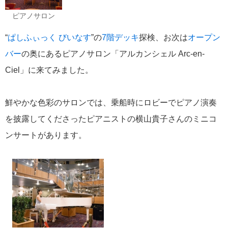
おすすめ情報
53
ピアノサロン
飛鳥Ⅲ
45
“
ぱしふぃっく びいなす
”の
7階デッキ
探検、お次は
オープン
バー
の奥にあるピアノサロン「アルカンシェル Arc-en-
キュナード
41
Ciel」に来てみました。
添乗レポート
40
鮮やかな色彩のサロンでは、乗船時にロビーでピアノ演奏
日本のいいとこ
を披露してくださったピアニストの横山貴子さんのミニコ
33
ンサートがあります。
ロイヤル・カリビアン・クルーズ
30
海外クルーズプランナーのつぶやき
25
横浜通信
23