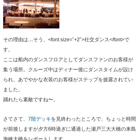
飛鳥II 小山薫堂×飛鳥II～洋上の大人の文化祭～本日発売です
その理由は…そう、<font size="+2">社交ダンス</font>で
す。
2026年01月30日
飛鳥II シンガポール寄港中です！
ここは船内のダンスフロアとしてダンスファンのお客様が
集う場所。クルーズ中はディナー後にダンスタイムが設け
カテゴリーリスト
られ、あでやかな衣装のお客様がステップを披露されてい
ました。
ねずみ君のつぶやき♪
416
踊れたら素敵ですね〜。
飛鳥II
385
さてさて、
7階デッキ
を見終わったところで、ちょっと時間
世界一周クルーズ
9
が前後しますが夕方6時過ぎに通過した瀬戸三大大橋の来島
飛鳥II 2018年世界一周クルーズ
1
海峡大橋をレポートします。