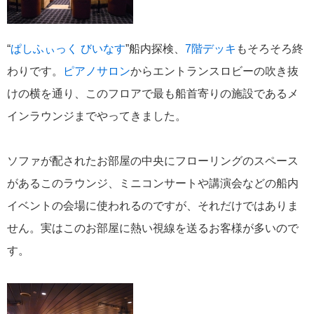
“
ぱしふぃっく びいなす
”船内探検、
7階デッキ
もそろそろ終
わりです。
ピアノサロン
からエントランスロビーの吹き抜
2026年02月19日
けの横を通り、このフロアで最も船首寄りの施設であるメ
飛鳥II アジアグランドクルーズおかえりなさい！
インラウンジまでやってきました。
ソファが配されたお部屋の中央にフローリングのスペース
があるこのラウンジ、ミニコンサートや講演会などの船内
2026年02月16日
イベントの会場に使われるのですが、それだけではありま
飛鳥II 2027年オセアニアグランドクルーズ発表！
せん。実はこのお部屋に熱い視線を送るお客様が多いので
す。
2026年02月04日