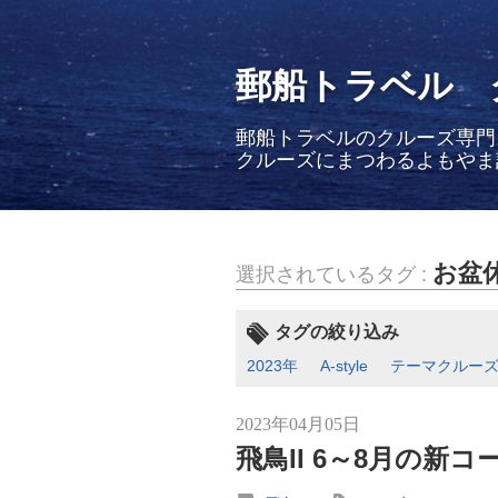
郵船トラベル 
郵船トラベルのクルーズ専門
クルーズにまつわるよもやま
お盆
選択されているタグ :
タグの絞り込み
2023年
A-style
テーマクルー
2023年04月05日
飛鳥II 6～8月の新