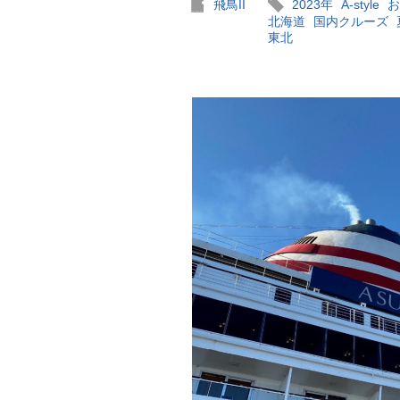
飛鳥II
2023年
A-style
お
北海道
国内クルーズ
東北