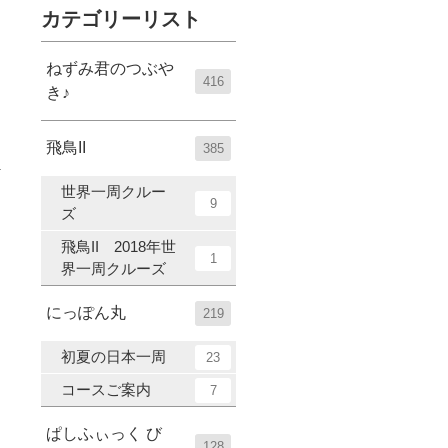
カテゴリーリスト
ねずみ君のつぶや
416
き♪
飛鳥II
385
世界一周クルー
9
ズ
飛鳥II 2018年世
1
界一周クルーズ
にっぽん丸
219
初夏の日本一周
23
コースご案内
7
ぱしふぃっく び
128