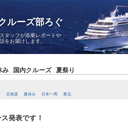
クルーズ部ろぐ
スタッフが添乗レポートや
話をお届けします。
休み
国内クルーズ
夏祭り
,
,
ズ
北海道
夏休み
日本一周
東北
コース発表です！