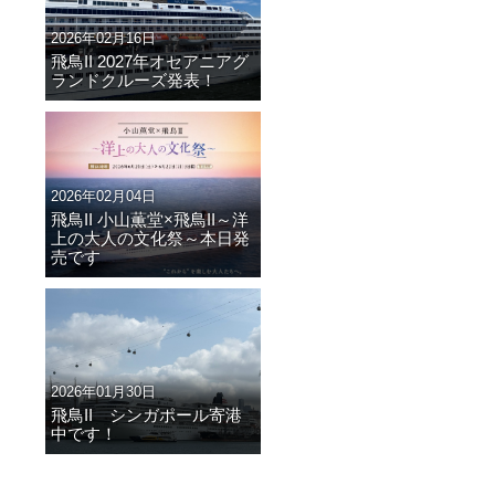
2026年02月16日
飛鳥II 2027年オセアニアグ
ランドクルーズ発表！
2026年02月04日
飛鳥II 小山薫堂×飛鳥II～洋
上の大人の文化祭～本日発
売です
2026年01月30日
飛鳥II シンガポール寄港
中です！