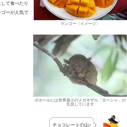
にして食べたり
ンゴーが人気で
マンゴー〈イメージ〉
ボホールには世界最小のメガネザル「ターシャ」が
生息しています
チョコレートの山♪