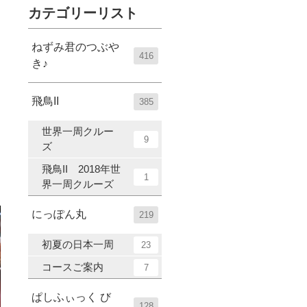
カテゴリーリスト
ねずみ君のつぶや
416
き♪
飛鳥II
385
世界一周クルー
9
ズ
飛鳥II 2018年世
1
界一周クルーズ
にっぽん丸
219
初夏の日本一周
23
コースご案内
7
ぱしふぃっく び
128