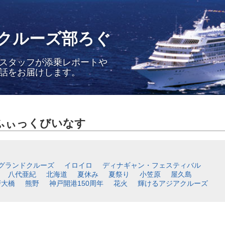
クルーズ部ろぐ
スタッフが添乗レポートや
話をお届けします。
ふぃっくびいなす
グランドクルーズ
イロイロ
ディナギャン・フェスティバル
八代亜紀
北海道
夏休み
夏祭り
小笠原
屋久島
戸大橋
熊野
神戸開港150周年
花火
輝けるアジアクルーズ