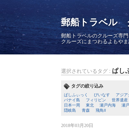
郵船トラベル 
郵船トラベルのクルーズ専門
クルーズにまつわるよもやま
ぱし
選択されているタグ :
タグの絞り込み
ぱしふぃっく
びいなす
アジア
パナイ島
フィリピン
世界遺産
日本一周
東北
瀬戸内海
瀬
隠岐島
青森
飛鳥II
2018年03月20日