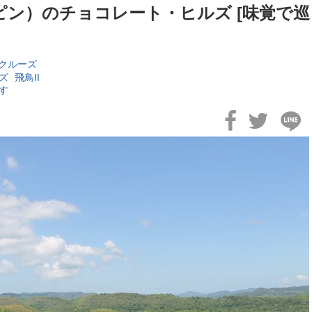
ン）のチョコレート・ヒルズ [味覚で巡
クルーズ
ズ
飛鳥II
す