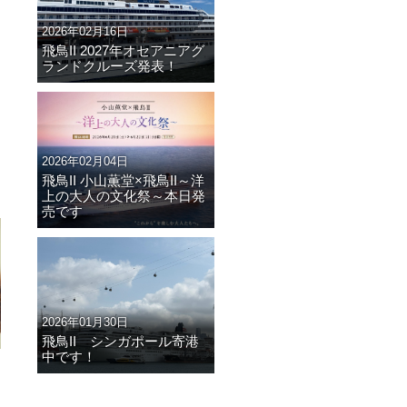
2026年02月16日
飛鳥II 2027年オセアニアグ
ランドクルーズ発表！
2026年02月04日
飛鳥II 小山薫堂×飛鳥II～洋
上の大人の文化祭～本日発
売です
2026年01月30日
飛鳥II シンガポール寄港
中です！