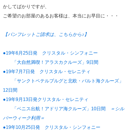
かしてばかりですが、
にっぽん丸
219
ご希望のお部屋のあるお客様は、本当にお早目に・・・
初夏の日本一周
23
コースご案内
7
【パンフレットご請求は、こちらから♪】
ぱしふぃっく びいなす
128
●19年6月25日発 クリスタル・シンフォニー
ぱしふぃっくびいなすチャーター
16
「大自然満喫！アラスカクルーズ」9日間
プリンセス・クルーズ
110
●19年7月7日発 クリスタル・セレニティ
「サンクトペテルブルグと北欧・バルト海クルーズ」
現地情報
74
12日間
●19年9月13日発クリスタル・セレニティ
クリスタル・クルーズ
65
「ベニス出航！アドリア海クルーズ」10日間
＝シル
お知らせ
バーウィーク利用＝
59
●19年10月25日発 クリスタル・シンフォニー