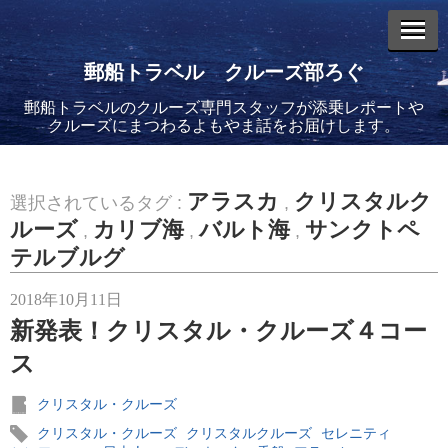
郵船トラベル クルーズ部ろぐ
郵船トラベルのクルーズ専門スタッフが添乗レポートや
エントリーリスト
クルーズにまつわるよもやま話をお届けします。
アラスカ
クリスタルク
選択されているタグ :
,
ルーズ
カリブ海
バルト海
サンクトペ
,
,
,
テルブルグ
2026年08月06日
バイキング・エデンに乗船してきました！(2)
2018年10月11日
新発表！クリスタル・クルーズ４コー
ス
クリスタル・クルーズ
2026年08月05日
クリスタル・クルーズ
クリスタルクルーズ
セレニティ
バイキング・エデンに乗船してきました！(1)