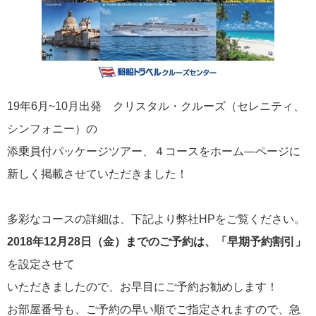
飛鳥II 小山薫堂×飛鳥II～洋上の大人の文化祭～本日発売です
19年6月~10月出発 クリスタル・クルーズ（セレニティ、
2026年01月30日
飛鳥II シンガポール寄港中です！
シンフォニー）の
添乗員付パッケージツアー、４コースをホーム―ページに
新しく掲載させていただきました！
カテゴリーリスト
ねずみ君のつぶやき♪
416
多彩なコースの詳細は、下記より弊社HPをご覧ください。
2018年12月28日（金）までのご予約は、「早期予約割引」
飛鳥II
385
を設定させて
世界一周クルーズ
9
いただきましたので、お早目にご予約お勧めします！
飛鳥II 2018年世界一周クルーズ
1
お部屋番号も、ご予約の早い順でご指定されますので、急