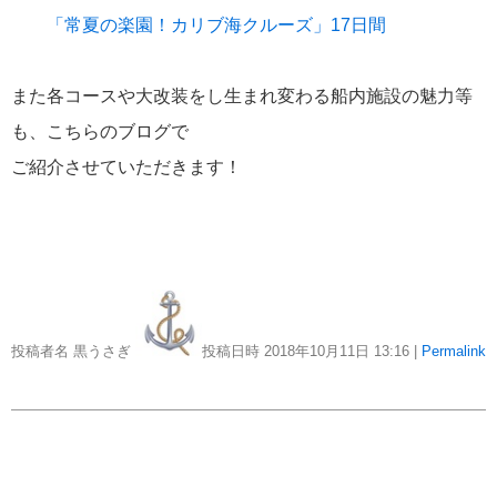
おすすめ情報
53
「常夏の楽園！カリブ海クルーズ」17日間
飛鳥Ⅲ
45
また各コースや大改装をし生まれ変わる船内施設の魅力等
も、こちらのブログで
キュナード
41
ご紹介させていただきます！
添乗レポート
40
日本のいいとこ
33
ロイヤル・カリビアン・クルーズ
30
投稿者名 黒うさぎ
投稿日時 2018年10月11日
13:16
|
Permalink
海外クルーズプランナーのつぶやき
25
横浜通信
23