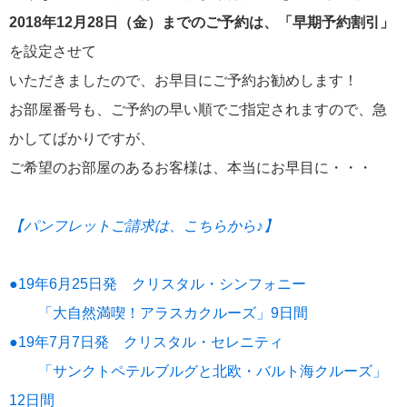
2018年12月28日（金）までのご予約は、「早期予約割引」
にっぽん丸
219
を設定させて
初夏の日本一周
23
いただきましたので、お早目にご予約お勧めします！
コースご案内
7
お部屋番号も、ご予約の早い順でご指定されますので、急
ぱしふぃっく びいなす
かしてばかりですが、
128
ご希望のお部屋のあるお客様は、本当にお早目に・・・
ぱしふぃっくびいなすチャーター
16
プリンセス・クルーズ
110
【パンフレットご請求は、こちらから♪】
現地情報
74
●19年6月25日発 クリスタル・シンフォニー
「大自然満喫！アラスカクルーズ」9日間
クリスタル・クルーズ
65
●19年7月7日発 クリスタル・セレニティ
お知らせ
59
「サンクトペテルブルグと北欧・バルト海クルーズ」
12日間