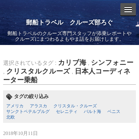
郵船トラベル クルーズ部ろぐ
郵船トラベルのクルーズ専門スタッフが添乗レポートや
エントリーリスト
クルーズにまつわるよもやま話をお届けします。
カリブ海
シンフォニー
選択されているタグ :
,
クリスタルクルーズ
日本人コーディネ
,
,
ーター乗船
2026年08月06日
バイキング・エデンに乗船してきました！(2)
タグの絞り込み
アメリカ
アラスカ
クリスタル・クルーズ
サンクトペテルブルグ
セレニティ
バルト海
ベニス
北欧
2026年08月05日
2018年10月11日
バイキング・エデンに乗船してきました！(1)