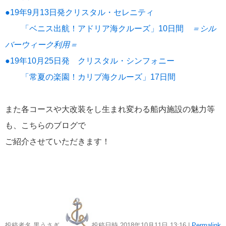
おすすめ情報
53
●19年9月13日発クリスタル・セレニティ
「ベニス出航！アドリア海クルーズ」10日間
＝シル
飛鳥Ⅲ
45
バーウィーク利用＝
●19年10月25日発 クリスタル・シンフォニー
キュナード
41
「常夏の楽園！カリブ海クルーズ」17日間
添乗レポート
40
また各コースや大改装をし生まれ変わる船内施設の魅力等
日本のいいとこ
33
も、こちらのブログで
ご紹介させていただきます！
ロイヤル・カリビアン・クルーズ
30
海外クルーズプランナーのつぶやき
25
横浜通信
23
投稿者名 黒うさぎ
投稿日時 2018年10月11日
13:16
|
Permalink