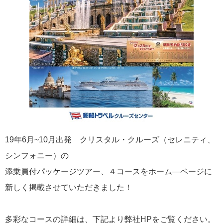
飛鳥II 小山薫堂×飛鳥II～洋上の大人の文化祭～本日発売です
2026年01月30日
飛鳥II シンガポール寄港中です！
カテゴリーリスト
19年6月~10月出発 クリスタル・クルーズ（セレニティ、
ねずみ君のつぶやき♪
416
シンフォニー）の
添乗員付パッケージツアー、４コースをホーム―ページに
飛鳥II
385
新しく掲載させていただきました！
世界一周クルーズ
9
飛鳥II 2018年世界一周クルーズ
1
多彩なコースの詳細は、下記より弊社HPをご覧ください。