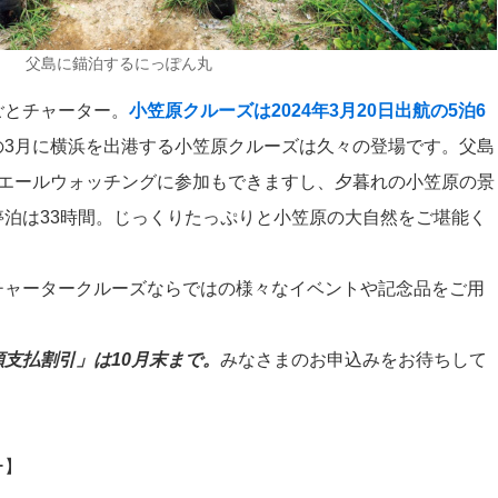
父島に錨泊するにっぽん丸
ごとチャーター。
小笠原クルーズは2024年3月20日出航の5泊6
の3月に横浜を出港する小笠原クルーズは久々の登場です。父島
ホエールウォッチングに参加もできますし、夕暮れの小笠原の景
泊は33時間。じっくりたっぷりと小笠原の大自然をご堪能く
チャータークルーズならではの様々なイベントや記念品をご用
支払割引」は10月末まで。
みなさまのお申込みをお待ちして
ー】