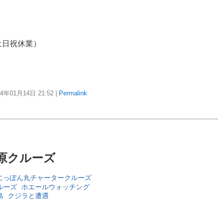
土日祝休業）
24年01月14日
21:52
|
Permalink
原クルーズ
にっぽん丸チャータークルーズ
ルーズ
ホエールウォッチング
島
クジラと遭遇