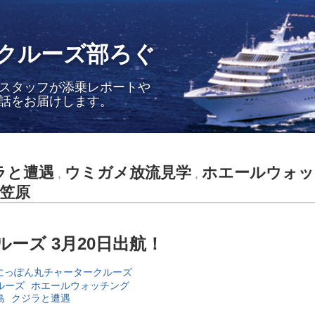
クルーズ部ろぐ
スタッフが添乗レポートや
話をお届けします。
ラと遭遇
ウミガメ放流見学
ホエールウォッ
,
,
笠原
ーズ 3月20日出航！
にっぽん丸チャータークルーズ
ルーズ
ホエールウォッチング
島
クジラと遭遇