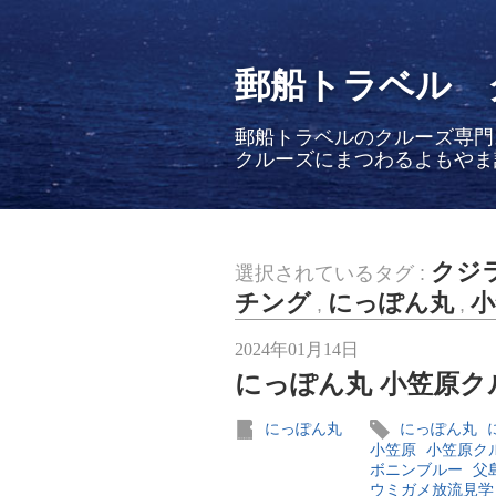
郵船トラベル 
郵船トラベルのクルーズ専門
クルーズにまつわるよもやま
クジ
選択されているタグ :
チング
にっぽん丸
小
,
,
2024年01月14日
にっぽん丸 小笠原クル
にっぽん丸
にっぽん丸
小笠原
小笠原ク
ボニンブルー
父
ウミガメ放流見学