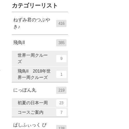
カテゴリーリスト
ねずみ君のつぶや
416
き♪
飛鳥II
385
世界一周クルー
9
ズ
飛鳥II 2018年世
1
界一周クルーズ
にっぽん丸
219
初夏の日本一周
23
コースご案内
7
ぱしふぃっく び
128