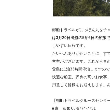
郵船トラベルがにっぽん丸をチ
は3月20日出航の5泊6日の船旅
しやすい日程です。
たいへんありがたいことに、す
空室がございます。これから春
父島に1泊33時間停泊しますの
快適な船室、評判の高いお食事
用意して皆様をお迎えします。
【郵船トラベルクルーズセンタ
■東 京☎ 03-6774-7731