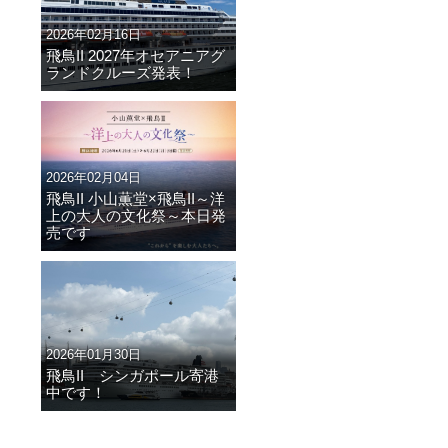
2026年02月16日
飛鳥II 2027年オセアニアグ
ランドクルーズ発表！
2026年02月04日
飛鳥II 小山薫堂×飛鳥II～洋
上の大人の文化祭～本日発
売です
2026年01月30日
飛鳥II シンガポール寄港
中です！