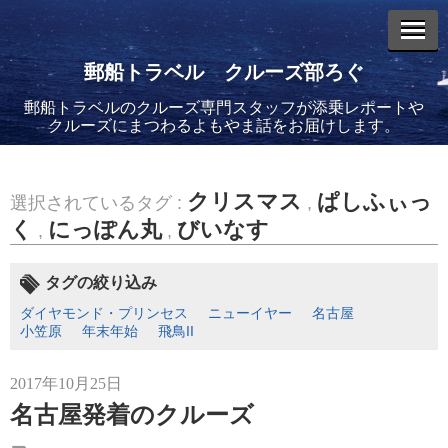
郵船トラベル クルーズ部ろぐ
郵船トラベルのクルーズ専門スタッフが添乗レポートや
エントリーリスト
クルーズにまつわるよもやま話をお届けします。
クリスマス
ぱしふぃっ
選択されているタグ :
,
く
にっぽん丸
びいなす
,
,
2026年08月06日
バイキング・エデンに乗船してきました！(2)
タグの絞り込み
ダイヤモンド・プリンセス
ニューイヤー
名古屋
小笠原
年末年始
飛鳥II
2017年10月25日
名古屋発着のクルーズ
2026年08月05日
バイキング・エデンに乗船してきました！(1)