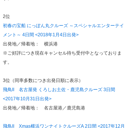
MITSUI OCEAN CRUISES
4
2位
初春の宝船 にっぽん丸クルーズ ～スペシャルエンターテイ
シルバーシー・クルーズ
2
メント～ 4日間 <2018年1月4日出発>
リバークルーズ
出発地／帰着地： 横浜港
2
※ご好評につき現在キャンセル待ち受付中となっておりま
海の街を歩く
2
す。
ノルウェージャン・クルーズ
2
3位（同率多数につき出発日順に表示）
飛鳥II 名古屋発 くろしお土佐・鹿児島クルーズ 3日間
コスタ・クルーズ
1
<2017年10月31日出発>
セレブリティ・クルーズ
1
出発地／帰着地： 名古屋港／鹿児島港
スーパースターヴァーゴ
1
飛鳥II Xmas横浜ワンナイトクルーズA 2日間 <2017年12月