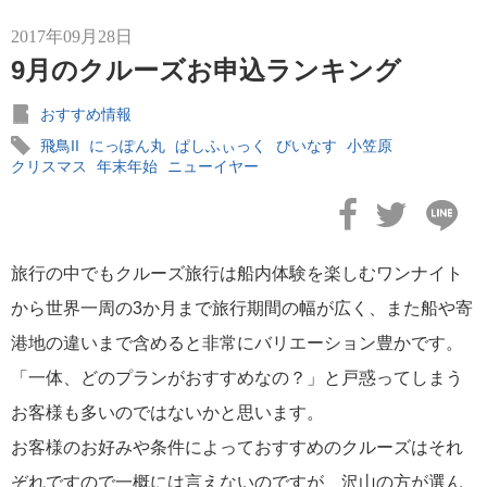
港の風景
19
2017年09月28日
MITSUI OCEAN FUJI
9月のクルーズお申込ランキング
15
おすすめ情報
クルーズ関連番組
13
飛鳥II
にっぽん丸
ぱしふぃっく
びいなす
小笠原
クリスマス
年末年始
ニューイヤー
神戸通信
10
名古屋通信
9
旅行の中でもクルーズ旅行は船内体験を楽しむワンナイト
ニュースリリース
8
から世界一周の3か月まで旅行期間の幅が広く、また船や寄
港地の違いまで含めると非常にバリエーション豊かです。
ふじ丸
6
「一体、どのプランがおすすめなの？」と戸惑ってしまう
お客様も多いのではないかと思います。
ディズニークルーズ
6
お客様のお好みや条件によっておすすめのクルーズはそれ
ぞれですので一概には言えないのですが、沢山の方が選ん
オーシャニア・クルーズ
6