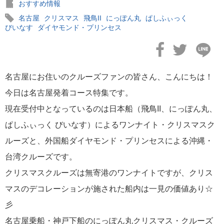
おすすめ情報
名古屋
クリスマス
飛鳥II
にっぽん丸
ぱしふぃっく
びいなす
ダイヤモンド・プリンセス
2026年02月19日
飛鳥II アジアグランドクルーズおかえりなさい！
名古屋にお住いのクルーズファンの皆さん、こんにちは！
今日は名古屋発着コース特集です。
現在受付中となっているのは日本船（飛鳥II、にっぽん丸、
ぱしふぃっく びいなす）によるワンナイト・クリスマスク
ルーズと、外国船ダイヤモンド・プリンセスによる沖縄・
2026年02月16日
飛鳥II 2027年オセアニアグランドクルーズ発表！
台湾クルーズです。
クリスマスクルーズは無寄港のワンナイトですが、クリス
マスのデコレーションが施された船内は一見の価値あり☆
彡
名古屋乗船・神戸下船のにっぽん丸クリスマス・クルーズ
2026年02月04日