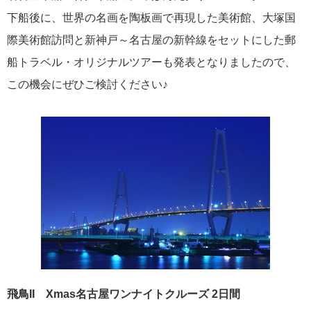
飛鳥II 小山薫堂×飛鳥II～洋上の大人の文化祭～本日発売です
下船後に、世界の名画を陶板画で再現した美術館、大塚国
際美術館訪問と新神戸～名古屋の新幹線をセットにした郵
船トラベル・オリジナルツアーも発表となりましたので、
この機会にぜひご検討ください♪
2026年01月30日
飛鳥II シンガポール寄港中です！
カテゴリーリスト
ねずみ君のつぶやき♪
416
飛鳥II
385
世界一周クルーズ
9
飛鳥II Xmas名古屋ワンナイトクルーズ 2日間
飛鳥II 2018年世界一周クルーズ
1