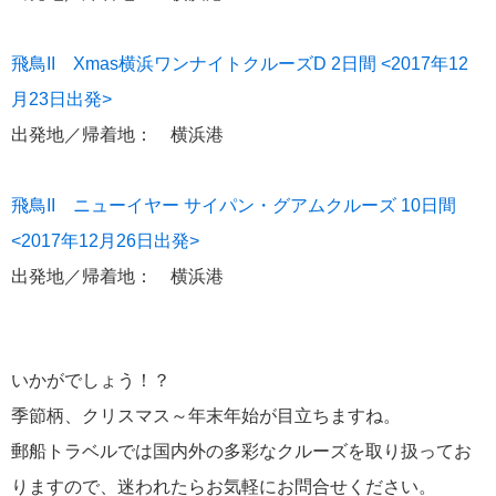
クルーズ説明会
ディズニー・クルーズへの旅 TOP
飛鳥II Xmas横浜ワンナイトクルーズD 2日間 <2017年12
[ブログ] ディズニークルーズへの旅 Magical Blog
月23日出発>
クルーズ乗船記
音楽・美術の旅 TOP
出発地／帰着地： 横浜港
[ブログ] 一期一会 ～ 音楽・美術の旅スタッフブログ
[ブログ] 感動への旅スタッフブログ
飛鳥II ニューイヤー サイパン・グアムクルーズ 10日間
海外出張/法人サービス
<2017年12月26日出発>
海外出張関連情報
出発地／帰着地： 横浜港
郵船トラベル TOP
郵船トラベルUSA（ニューヨーク）
郵船トラベル 香港
郵船トラベル シンガポール
いかがでしょう！？
三菱グループポータルサイト
季節柄、クリスマス～年末年始が目立ちますね。
Facebook
郵船トラベルでは国内外の多彩なクルーズを取り扱ってお
Twitter
りますので、迷われたらお気軽にお問合せください。