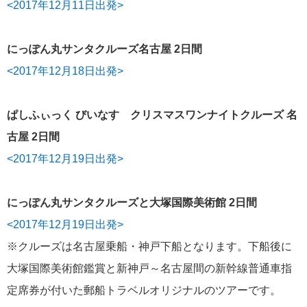
<2017年12月11日出発>
にっぽん丸
219
にっぽん丸サンタクルーズ名古屋 2日間
初夏の日本一周
23
<2017年12月18日出発>
コースご案内
7
ぱしふぃっく びいなす
128
ぱしふぃっく びいなす クリスマスワンナイトクルーズ 名
ぱしふぃっくびいなすチャーター
16
古屋 2日間
<2017年12月19日出発>
プリンセス・クルーズ
110
現地情報
にっぽん丸サンタクルーズと大塚国際美術館 2日間
74
<2017年12月19日出発>
クリスタル・クルーズ
65
※クルーズは名古屋乗船・神戸下船となります。下船後に
大塚国際美術館鑑賞と新神戸～名古屋間の新幹線普通車指
お知らせ
59
定席券が付いた郵船トラベルオリジナルのツアーです。