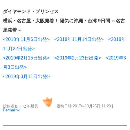
おすすめ情報
53
ダイヤモンド・プリンセス
飛鳥Ⅲ
45
横浜・名古屋・大阪発着！ 陽気に沖縄・台湾 9日間 ～名古
屋発着～
キュナード
41
<2018年11月6日出発>
<2018年11月14日出発>
<2018年
11月22日出発>
添乗レポート
40
<2019年2月15日出発>
<2019年2月23日出発>
<2019年3
月3日出発>
日本のいいとこ
33
<2019年3月11日出発>
ロイヤル・カリビアン・クルーズ
30
海外クルーズプランナーのつぶやき
25
投稿者名 アヒル船長
投稿日時 2017年10月25日
11:20
|
Permalink
横浜通信
23