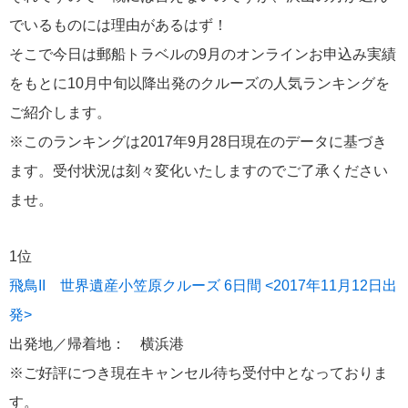
でいるものには理由があるはず！
冒険クルーズ
6
そこで今日は郵船トラベルの9月のオンラインお申込み実績
をもとに10月中旬以降出発のクルーズの人気ランキングを
還暦ピアニストのひとりごと
6
ご紹介します。
※このランキングは2017年9月28日現在のデータに基づき
バイキング・クルーズ
6
ます。受付状況は刻々変化いたしますのでご了承ください
ごんた君の遠吠え
5
ませ。
ゴールデンウィーク
5
1位
飛鳥II 世界遺産小笠原クルーズ 6日間 <2017年11月12日出
お土産
4
発>
出発地／帰着地： 横浜港
ホーランドアメリカ
4
※ご好評につき現在キャンセル待ち受付中となっておりま
説明会
4
す。