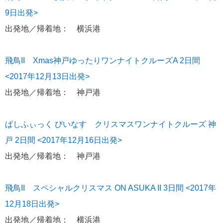
9日出発>
ポール・ゴーギャン・クルーズ
1
出発地／帰着地： 横浜港
チャータークルーズ
1
飛鳥II Xmas神戸ゆったりワンナイトクルーズA 2日間
寄港地での過ごし方
1
<2017年12月13日出発>
出発地／帰着地： 神戸港
シーボーン・クルーズ
1
ぱしふぃっく びいなす クリスマスワンナイトクルーズ 神
ガンツウ
1
戸 2日間 <2017年12月16日出発>
ニューイヤークルーズ
1
出発地／帰着地： 神戸港
飛鳥II スペシャルクリスマス ON ASUKA II 3日間 <2017年
リンク集
12月18日出発>
クルーズ TOP
出発地／帰着地： 横浜港