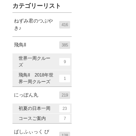
カテゴリーリスト
ねずみ君のつぶや
416
き♪
飛鳥II
385
世界一周クルー
9
ズ
飛鳥II 2018年世
1
界一周クルーズ
にっぽん丸
219
初夏の日本一周
23
コースご案内
7
ぱしふぃっく び
128