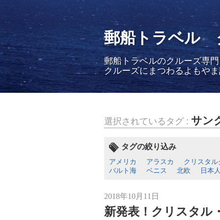
郵船トラベル 
郵船トラベルのクルーズ専門
クルーズにまつわるよもやま
サン
選択されているタグ :
タグの絞り込み
アメリカ
アラスカ
クリスタル
バルト海
ベニス
北欧
日本
2018年10月11日
新発表！クリスタル