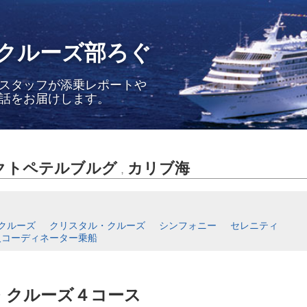
クルーズ部ろぐ
スタッフが添乗レポートや
話をお届けします。
クトペテルブルグ
カリブ海
,
クルーズ
クリスタル・クルーズ
シンフォニー
セレニティ
人コーディネーター乗船
・クルーズ４コース