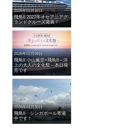
2026年02月16日
飛鳥II 2027年オセアニアグ
ランドクルーズ発表！
2026年02月04日
飛鳥II 小山薫堂×飛鳥II～洋
上の大人の文化祭～本日発
売です
2026年01月30日
飛鳥II シンガポール寄港
中です！