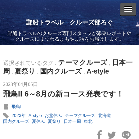
郵船トラベル クルーズ部ろぐ
郵船トラベルのクルーズ専門スタッフが添乗レポートや
エントリーリスト
クルーズにまつわるよもやま話をお届けします。
テーマクルーズ
日本一
選択されているタグ :
,
周
夏祭り
国内クルーズ
A-style
,
,
,
2026年08月06日
2023年04月05日
バイキング・エデンに乗船してきました！(2)
飛鳥II 6～8月の新コース発表です！
飛鳥II
2023年
A-style
お盆休み
テーマクルーズ
北海道
国内クルーズ
夏休み
夏祭り
日本一周
東北
2026年08月05日
バイキング・エデンに乗船してきました！(1)