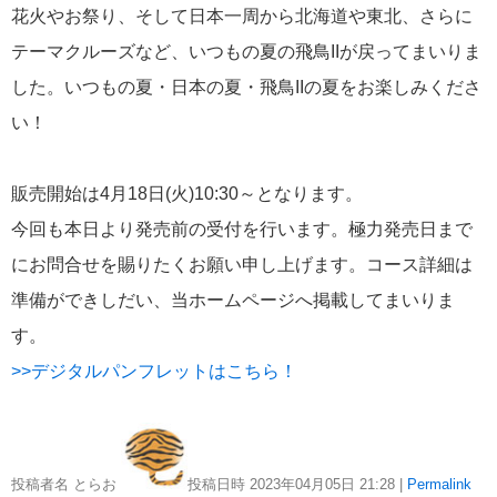
花火やお祭り、そして日本一周から北海道や東北、さらに
飛鳥II 小山薫堂×飛鳥II～洋上の大人の文化祭～本日発売です
テーマクルーズなど、いつもの夏の飛鳥IIが戻ってまいりま
した。いつもの夏・日本の夏・飛鳥IIの夏をお楽しみくださ
い！
2026年01月30日
販売開始は4月18日(火)10:30～となります。
飛鳥II シンガポール寄港中です！
今回も本日より発売前の受付を行います。極力発売日まで
にお問合せを賜りたくお願い申し上げます。コース詳細は
カテゴリーリスト
準備ができしだい、当ホームページへ掲載してまいりま
す。
ねずみ君のつぶやき♪
416
>>デジタルパンフレットはこちら！
飛鳥II
385
世界一周クルーズ
9
飛鳥II 2018年世界一周クルーズ
1
投稿者名 とらお
投稿日時 2023年04月05日
21:28
|
Permalink