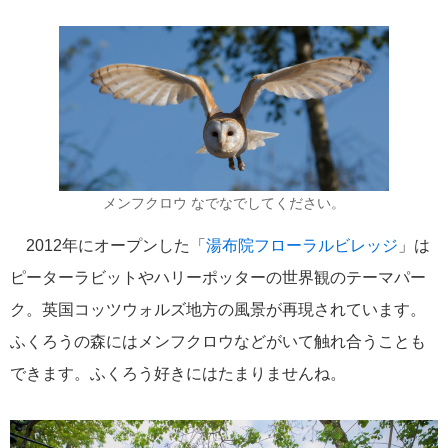
にっぽん丸
219
初夏の日本一周
23
コースご案内
7
ぱしふぃっく びいなす
128
ぱしふぃっくびいなすチャーター
16
メンフクロウ なでなでしてください。
プリンセス・クルーズ
110
2012年にオープンした「
湯布院フローラルビレッジ
」は
ピーターラビットやハリーポッターの世界観のテーマパー
現地情報
74
ク。英国コッツウォルズ地方の風景が再現されています。
ふくろうの森にはメンフクロウなどがいて触れ合うことも
クリスタル・クルーズ
65
できます。ふくろう好きにはたまりませんね。
お知らせ
59