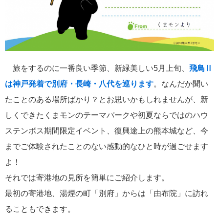
飛鳥II 小山薫堂×飛鳥II～洋上の大人の文化祭～本日発売です
旅をするのに一番良い季節、新緑美しい5月上旬、
飛鳥Ⅱ
2026年01月30日
は神戸発着で別府・長崎・八代を巡ります
。なんだか聞い
飛鳥II シンガポール寄港中です！
たことのある場所ばかり？とお思いかもしれませんが、新
しくできたくまモンのテーマパークや初夏ならではのハウ
カテゴリーリスト
ステンボス期間限定イベント、復興途上の熊本城など、今
までご体験されたことのない感動的なひと時が過ごせます
ねずみ君のつぶやき♪
416
よ！
飛鳥II
385
それでは寄港地の見所を簡単にご紹介します。
最初の寄港地、湯煙の町「別府」からは「由布院」に訪れ
世界一周クルーズ
9
ることもできます。
飛鳥II 2018年世界一周クルーズ
1