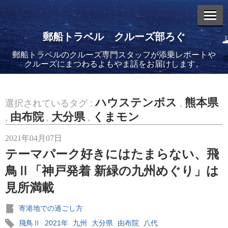
郵船トラベル クルーズ部ろぐ
郵船トラベルのクルーズ専門スタッフが添乗レポートや
エントリーリスト
クルーズにまつわるよもやま話をお届けします。
ハウステンボス
熊本県
選択されているタグ :
,
由布院
大分県
くまモン
,
,
,
2026年08月06日
2021年04月07日
バイキング・エデンに乗船してきました！(2)
テーマパーク好きにはたまらない、飛
鳥Ⅱ「神戸発着 新緑の九州めぐり」は
見所満載
寄港地での過ごし方
2026年08月05日
バイキング・エデンに乗船してきました！(1)
飛鳥Ⅱ
2021年
九州
大分県
由布院
八代