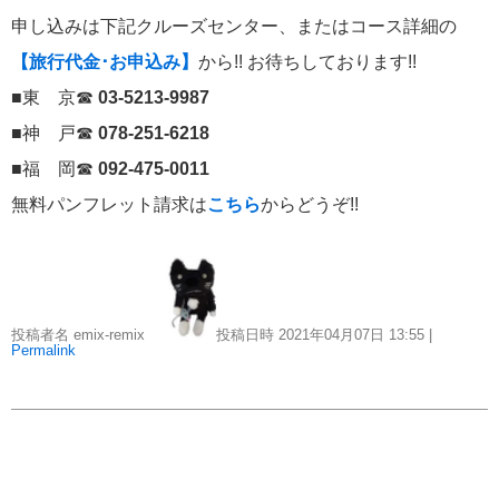
申し込みは下記クルーズセンター、またはコース詳細の
ポール・ゴーギャン・クルーズ
1
【旅行代金･お申込み】
から!! お待ちしております!!
■東 京☎
03-5213-9987
チャータークルーズ
1
■神 戸☎
078-251-6218
寄港地での過ごし方
1
■福 岡☎
092-475-0011
無料パンフレット請求は
こちら
からどうぞ!!
シーボーン・クルーズ
1
ガンツウ
1
投稿者名 emix-remix
投稿日時 2021年04月07日
13:55
|
ニューイヤークルーズ
1
Permalink
リンク集
クルーズ TOP