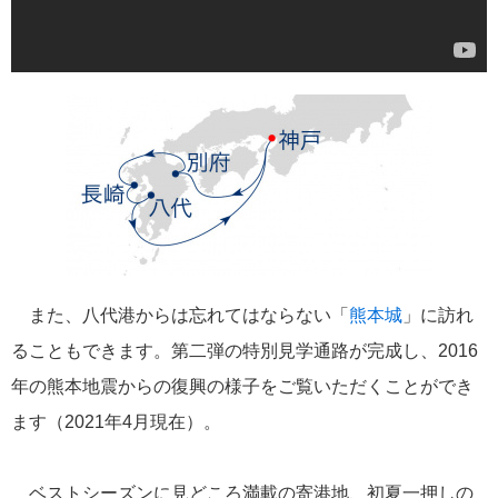
冒険クルーズ
6
還暦ピアニストのひとりごと
6
バイキング・クルーズ
6
ごんた君の遠吠え
5
ゴールデンウィーク
5
また、八代港からは忘れてはならない「
熊本城
」に訪れ
ることもできます。第二弾の特別見学通路が完成し、2016
お土産
4
年の熊本地震からの復興の様子をご覧いただくことができ
ます（2021年4月現在）。
ホーランドアメリカ
4
説明会
4
ベストシーズンに見どころ満載の寄港地、初夏一押しの