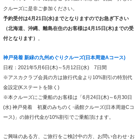
クルーズに是非ご参加ください。
MITSUI OCEAN CRUISES
4
予約受付は4月21日(水)までとなりますのでお急ぎ下さい
（北海道、沖縄、離島在住のお客様は4月15日(木)までの受
シルバーシー・クルーズ
2
付となります）
。
リバークルーズ
2
神戸発着 新緑の九州めぐりクルーズ(日本周遊Aコース)
海の街を歩く
2
日程：2021年5月6日(木)～5月12日(水) 7日間
※アスカクラブ会員の方は旅行代金より10%割引の特別代
ノルウェージャン・クルーズ
2
金設定(Kステートを除く)
※本クルーズにご乗船のお客様は「6月24日(木)～6月30日
コスタ・クルーズ
1
(水) 神戸発着 初夏のみちのく･函館クルーズ(日本周遊Cコ
セレブリティ・クルーズ
1
ース)」の旅行代金が10%割引でご乗船頂けます。
スーパースターヴァーゴ
1
ご興味のある方、ご旅行をご検討中の方、お問い合わせ･お