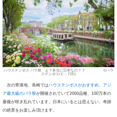
おすすめ情報
53
飛鳥Ⅲ
45
キュナード
41
添乗レポート
40
日本のいいとこ
33
ハウステンボス バラ祭 え？本当に日本なの？？ ©ハウ
ステンボス/Ｃ－7251
ロイヤル・カリビアン・クルーズ
30
次の寄港地、長崎では
ハウステンボスがおすすめ。アジ
海外クルーズプランナーのつぶやき
25
ア最大級のバラ祭
が開催されていて2000品種、100万本の
薔薇が咲き乱れています。日本にいるとは思えない、奇跡
横浜通信
23
の絶景をお楽しみ頂けます。