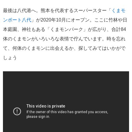
港の風景
19
最後は八代港へ。熊本を代表するスーパースター「
くまモ
MITSUI OCEAN FUJI
15
ンポート八代
」が2020年10月にオープン。ここに竹林や日
本庭園、神社もある「くまモンパーク」が広がり、合計84
クルーズ関連番組
13
体のくまモンがいろいろな表情で佇んでいます。時を忘れ
て、何体のくまモンに出会えるか、探してみてはいかがで
神戸通信
10
しょう
名古屋通信
9
ニュースリリース
8
ふじ丸
6
ディズニークルーズ
6
オーシャニア・クルーズ
6