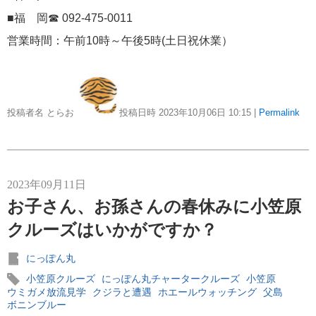
■福 岡☎ 092-475-0011
冒険クルーズ
6
営業時間：午前10時～午後5時(土日祝休業）
還暦ピアニストのひとりごと
6
バイキング・クルーズ
投稿者名 とらお
投稿日時 2023年10月06日
10:15
|
Permalink
6
ごんた君の遠吠え
5
2023年09月11日
ゴールデンウィーク
5
お子さん、お孫さんの春休みに小笠原
クルーズはいかがですか？
お土産
4
にっぽん丸
ホーランドアメリカ
4
小笠原クルーズ
にっぽん丸チャータークルーズ
小笠原
ウミガメ放流見学
クジラと遭遇
ホエールウォッチング
父島
ボニンブルー
説明会
4