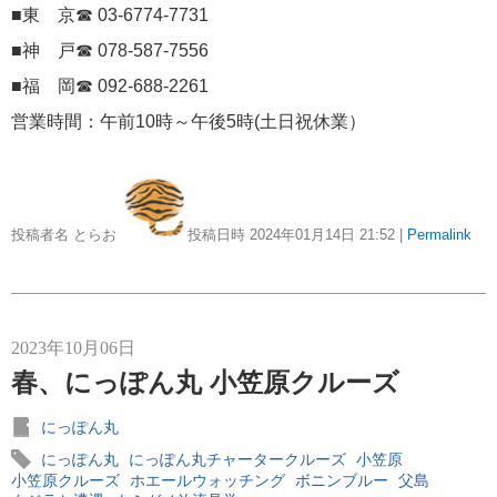
■東 京☎ 03-6774-7731
にっぽん丸
219
■神 戸☎ 078-587-7556
初夏の日本一周
23
■福 岡☎ 092-688-2261
コースご案内
営業時間：午前10時～午後5時(土日祝休業）
7
ぱしふぃっく びいなす
128
ぱしふぃっくびいなすチャーター
16
投稿者名 とらお
投稿日時 2024年01月14日
21:52
|
Permalink
プリンセス・クルーズ
110
現地情報
74
2023年10月06日
春、にっぽん丸 小笠原クルーズ
クリスタル・クルーズ
65
にっぽん丸
お知らせ
59
にっぽん丸
にっぽん丸チャータークルーズ
小笠原
小笠原クルーズ
ホエールウォッチング
ボニンブルー
父島