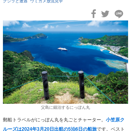
クジラと遭遇
ウミガメ放流見学
おすすめ情報
53
飛鳥Ⅲ
45
キュナード
41
添乗レポート
40
日本のいいとこ
33
ロイヤル・カリビアン・クルーズ
30
海外クルーズプランナーのつぶやき
25
父島に錨泊するにっぽん丸
横浜通信
23
郵船トラベルがにっぽん丸を丸ごとチャーター。
小笠原ク
ルーズは2024年3月20日出航の5泊6日の船旅
です。ベスト