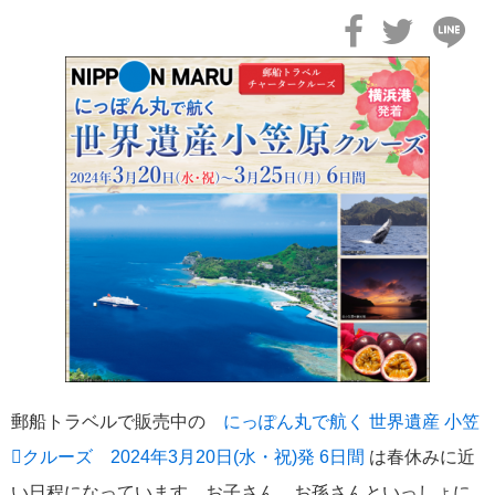
MITSUI OCEAN CRUISES
4
シルバーシー・クルーズ
2
リバークルーズ
2
海の街を歩く
2
ノルウェージャン・クルーズ
2
コスタ・クルーズ
1
セレブリティ・クルーズ
1
郵船トラベルで販売中の
にっぽん丸で航く 世界遺産 小笠
クルーズ 2024年3月20日(水・祝)発 6日間
は春休みに近
スーパースターヴァーゴ
1
い日程になっています。お子さん、お孫さんといっしょに