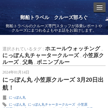
郵船トラベル クルーズ部ろぐ
郵船トラベルのクルーズ専門スタッフが添乗レポートや
エントリーリスト
クルーズにまつわるよもやま話をお届けします。
ホエールウォッチング
選択されているタグ :
,
にっぽん丸チャータークルーズ
小笠原ク
,
ルーズ
父島
ボニンブルー
2026年08月06日
,
,
バイキング・エデンに乗船してきました！(2)
2024年01月14日
にっぽん丸 小笠原クルーズ 3月20日出
航！
にっぽん丸
2026年08月05日
にっぽん丸
にっぽん丸チャータークルーズ
小笠原
バイキング・エデンに乗船してきました！(1)