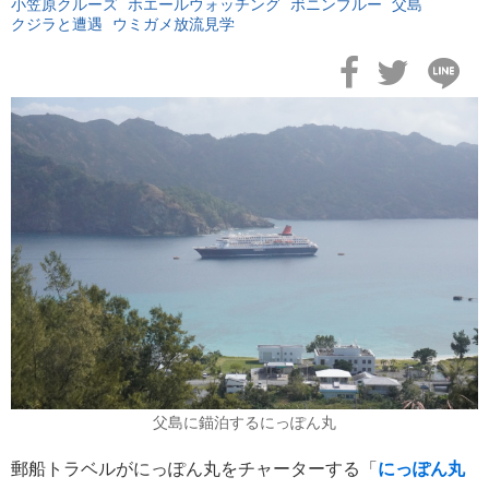
小笠原クルーズ
ホエールウォッチング
ボニンブルー
父島
クジラと遭遇
ウミガメ放流見学
2026年02月19日
飛鳥II アジアグランドクルーズおかえりなさい！
2026年02月16日
飛鳥II 2027年オセアニアグランドクルーズ発表！
父島に錨泊するにっぽん丸
郵船トラベルがにっぽん丸をチャーターする「
にっぽん丸
2026年02月04日