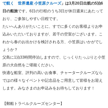
で航く 世界遺産 小笠原クルーズ
」は3月20日出航の5泊6
飛鳥II 小山薫堂×飛鳥II～洋上の大人の文化祭～本日発売です
日の船旅
です。6日の行程のうち3日が休日週末にあたって
おり、ご参加しやすい日程です。
たいへんありがたいことに、すでに多くのお客様よりお申
込みいただいておりますが、若干の空室がございます。こ
2026年01月30日
れから春のお出かけを検討される方、小笠原はいかがでし
飛鳥II シンガポール寄港中です！
ょうか？
父島に1泊33時間停泊しますので、じっくりたっぷりと小笠
カテゴリーリスト
原の大自然をご堪能ください。
快適な船室、評判の高いお食事、チャータークルーズなら
ねずみ君のつぶやき♪
416
ではの様々なイベントや記念品をご用意して皆様をお迎え
飛鳥II
385
します。みなさまのお申込みをお待ちしております！
世界一周クルーズ
9
【郵船トラベルクルーズセンター】
飛鳥II 2018年世界一周クルーズ
1