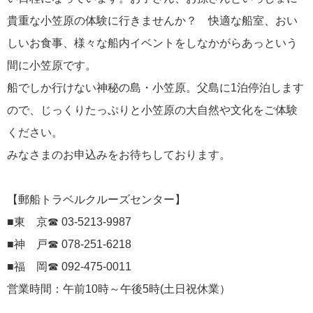
貴重な小笠原の体験に行きませんか？ 快適な船室、おい
ポール・ゴーギャン・クルーズ
1
しいお食事、様々な船内イベントをしなかがらあっという
チャータークルーズ
1
間に小笠原です。
船でしか行けない神秘の島・小笠原。父島に1泊停泊します
寄港地での過ごし方
1
ので、じっくりたっぷりと小笠原の大自然や文化をご体験
ください。
シーボーン・クルーズ
1
みなさまのお申込みをお待ちしております。
ガンツウ
1
【郵船トラベルクルーズセンター】
ニューイヤークルーズ
1
■東 京☎ 03-5213-9987
■神 戸☎ 078-251-6218
■福 岡☎ 092-475-0011
リンク集
営業時間：午前10時～午後5時(土日祝休業）
クルーズ TOP