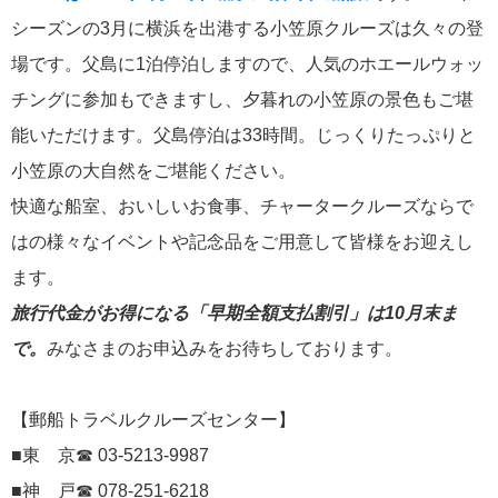
港の風景
19
シーズンの3月に横浜を出港する小笠原クルーズは久々の登
場です。父島に1泊停泊しますので、人気のホエールウォッ
MITSUI OCEAN FUJI
15
チングに参加もできますし、夕暮れの小笠原の景色もご堪
クルーズ関連番組
13
能いただけます。父島停泊は33時間。じっくりたっぷりと
小笠原の大自然をご堪能ください。
神戸通信
10
快適な船室、おいしいお食事、チャータークルーズならで
はの様々なイベントや記念品をご用意して皆様をお迎えし
名古屋通信
9
ます。
ニュースリリース
8
旅行代金がお得になる「早期全額支払割引」は10月末ま
で。
みなさまのお申込みをお待ちしております。
ふじ丸
6
【郵船トラベルクルーズセンター】
ディズニークルーズ
6
■東 京☎ 03-5213-9987
■神 戸☎ 078-251-6218
オーシャニア・クルーズ
6