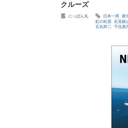
クルーズ
にっぽん丸
日本一周
唐
虹の松原
石見銀
石丸幹二
千住真