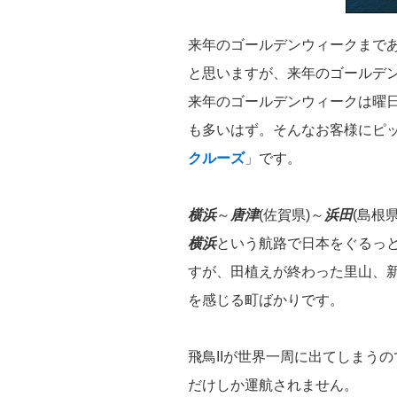
来年のゴールデンウィークまで
と思いますが、来年のゴールデ
来年のゴールデンウィークは曜日の
も多いはず。そんなお客様にピ
クルーズ
」です。
横浜
～
唐津
(佐賀県)～
浜田
(島根県
横浜
という航路で日本をぐるっ
すが、田植えが終わった里山、
を感じる町ばかりです。
飛鳥IIが世界一周に出てしまう
だけしか運航されません。