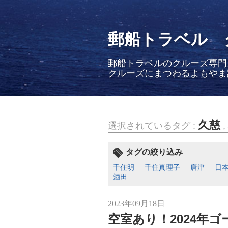
郵船トラベル 
郵船トラベルのクルーズ専門
クルーズにまつわるよもやま
久慈
選択されているタグ :
,
タグの絞り込み
千住明
千住真理子
唐津
日
酒田
2023年09月18日
空室あり！2024年