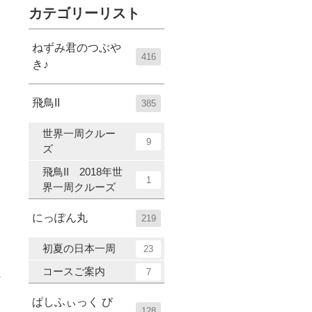
カテゴリーリスト
ねずみ君のつぶや
416
き♪
飛鳥II
385
世界一周クルー
9
ズ
飛鳥II 2018年世
1
界一周クルーズ
にっぽん丸
219
初夏の日本一周
23
コースご案内
7
ぱしふぃっく び
128