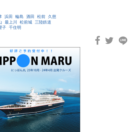
津
浜田
輪島
酒田
松前
久慈
山
最上川
松前城
三陸鉄道
理子
千住明