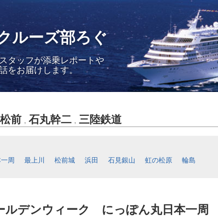
クルーズ部ろぐ
スタッフが添乗レポートや
話をお届けします。
松前
石丸幹二
三陸鉄道
,
,
本一周
最上川
松前城
浜田
石見銀山
虹の松原
輪島
ゴールデンウィーク にっぽん丸日本一周