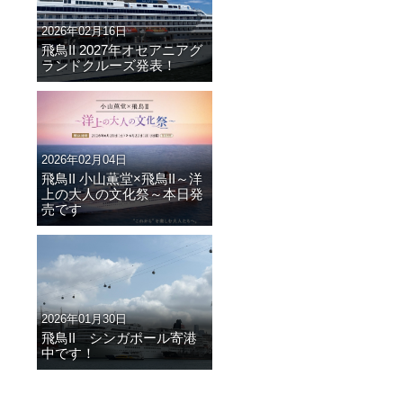
2026年02月16日
飛鳥II 2027年オセアニアグ
ランドクルーズ発表！
2026年02月04日
飛鳥II 小山薫堂×飛鳥II～洋
上の大人の文化祭～本日発
売です
2026年01月30日
飛鳥II シンガポール寄港
中です！