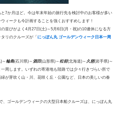
あと7か月ほど。今は年末年始の旅行先を検討中のお客様が多い
ンウィークも今計画することを強くおすすめします！
並びがよく4月27日(土)～5月6日(月・祝)の10連休になる方
ッタリのクルーズが「
にっぽん丸 ゴールデンウィーク日本一周
)～
輪島
(石川県)～
酒田
(山形県)～
松前
(北海道)～
久慈
(岩手県)～
と一周します。いずれの寄港地も陸路では少々行きづらい所で
新緑が芽吹く山・川、花咲く丘・公園など、日本の美しいの春
ので、ゴールデンウィークの大型日本船クルーズは、にっぽん丸