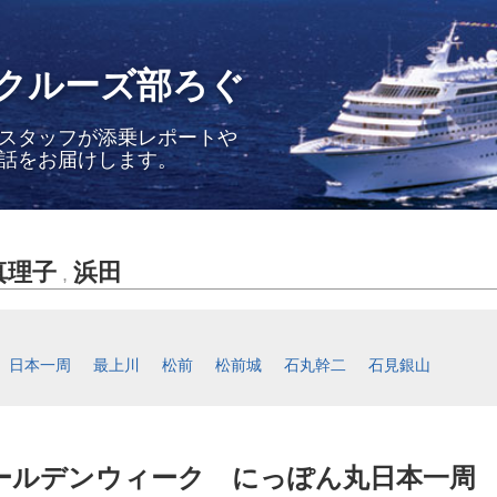
クルーズ部ろぐ
スタッフが添乗レポートや
話をお届けします。
真理子
浜田
,
日本一周
最上川
松前
松前城
石丸幹二
石見銀山
ゴールデンウィーク にっぽん丸日本一周