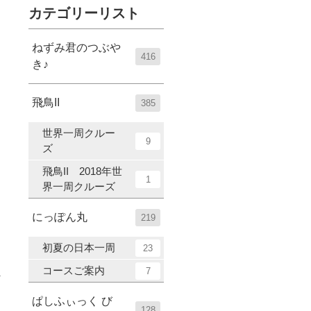
カテゴリーリスト
ねずみ君のつぶや
416
き♪
飛鳥II
385
世界一周クルー
9
ズ
飛鳥II 2018年世
1
界一周クルーズ
にっぽん丸
219
初夏の日本一周
23
コースご案内
7
ぱしふぃっく び
128