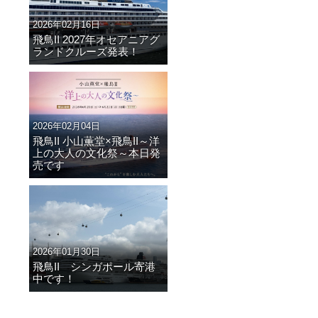
2026年02月16日
飛鳥II 2027年オセアニアグ
ランドクルーズ発表！
2026年02月04日
飛鳥II 小山薫堂×飛鳥II～洋
上の大人の文化祭～本日発
売です
2026年01月30日
飛鳥II シンガポール寄港
中です！