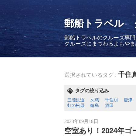
郵船トラベル 
郵船トラベルのクルーズ専門
クルーズにまつわるよもやま
千住
選択されているタグ :
タグの絞り込み
三陸鉄道
久慈
千住明
唐津
虹の松原
輪島
酒田
2023年09月18日
空室あり！2024年