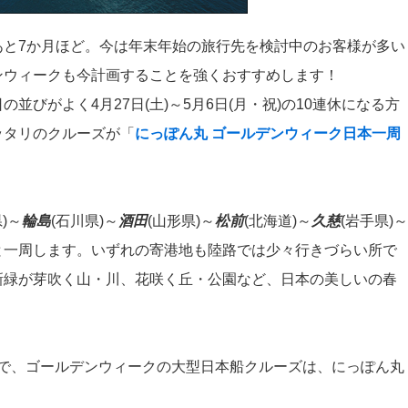
あと7か月ほど。今は年末年始の旅行先を検討中のお客様が多い
ンウィークも今計画することを強くおすすめします！
並びがよく4月27日(土)～5月6日(月・祝)の10連休になる方
ッタリのクルーズが「
にっぽん丸 ゴールデンウィーク日本一周
)～
輪島
(石川県)～
酒田
(山形県)～
松前
(北海道)～
久慈
(岩手県)～
と一周します。いずれの寄港地も陸路では少々行きづらい所で
新緑が芽吹く山・川、花咲く丘・公園など、日本の美しいの春
ので、ゴールデンウィークの大型日本船クルーズは、にっぽん丸