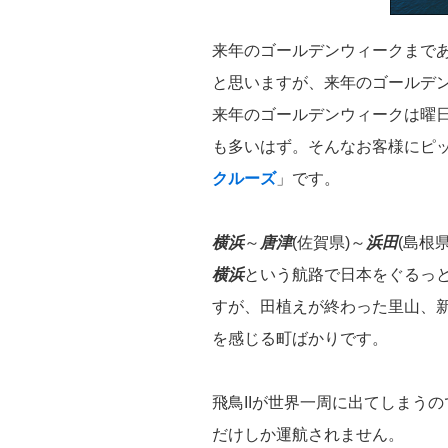
来年のゴールデンウィークまで
と思いますが、来年のゴールデ
来年のゴールデンウィークは曜日の
も多いはず。そんなお客様にピ
クルーズ
」です。
横浜
～
唐津
(佐賀県)～
浜田
(島根県
横浜
という航路で日本をぐるっ
すが、田植えが終わった里山、
を感じる町ばかりです。
飛鳥IIが世界一周に出てしまう
だけしか運航されません。