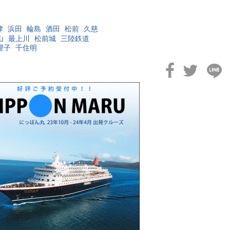
津
浜田
輪島
酒田
松前
久慈
山
最上川
松前城
三陸鉄道
理子
千住明