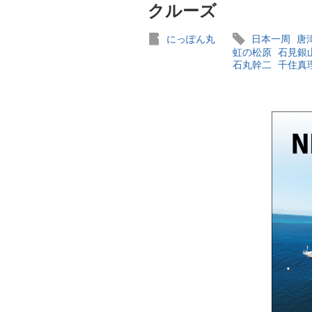
クルーズ
にっぽん丸
日本一周
唐
虹の松原
石見銀
石丸幹二
千住真