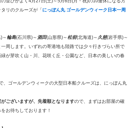
並びがよく4月27日(土)～5月6日(月・祝)の10連休になる方
ッタリのクルーズが「
にっぽん丸 ゴールデンウィーク日本一周
)～
輪島
(石川県)～
酒田
(山形県)～
松前
(北海道)～
久慈
(岩手県)～
と一周します。いずれの寄港地も陸路では少々行きづらい所で
新緑が芽吹く山・川、花咲く丘・公園など、日本の美しいの春
ので、ゴールデンウィークの大型日本船クルーズは、にっぽん丸
室がございますが、先着順となります
ので、まずはお部屋の確
みをお待ちしております！