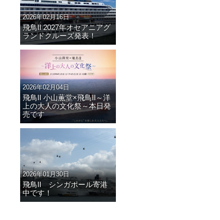
2026年02月16日
飛鳥II 2027年オセアニアグ
ランドクルーズ発表！
2026年02月04日
飛鳥II 小山薫堂×飛鳥II～洋
上の大人の文化祭～本日発
売です
2026年01月30日
飛鳥II シンガポール寄港
中です！