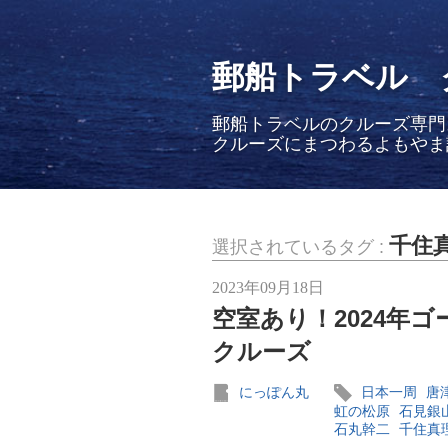
郵船トラベル 
郵船トラベルのクルーズ専門
クルーズにまつわるよもやま
千住
選択されているタグ :
2023年09月18日
空室あり！2024年
クルーズ
にっぽん丸
日本一周
唐
虹の松原
石見銀
石丸幹二
千住真