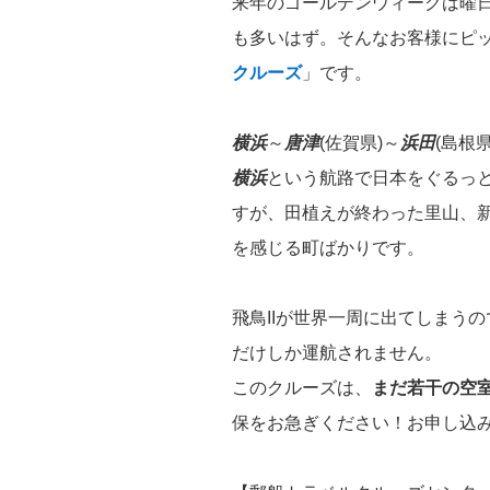
来年のゴールデンウィークは曜日の
も多いはず。そんなお客様にピ
クルーズ
」です。
横浜
～
唐津
(佐賀県)～
浜田
(島根県
横浜
という航路で日本をぐるっ
すが、田植えが終わった里山、
を感じる町ばかりです。
飛鳥IIが世界一周に出てしまう
だけしか運航されません。
このクルーズは、
まだ若干の空
保をお急ぎください！お申し込