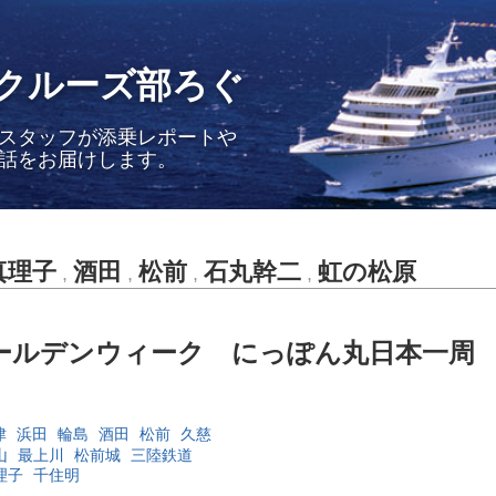
クルーズ部ろぐ
スタッフが添乗レポートや
話をお届けします。
真理子
酒田
松前
石丸幹二
虹の松原
,
,
,
,
ゴールデンウィーク にっぽん丸日本一周
津
浜田
輪島
酒田
松前
久慈
山
最上川
松前城
三陸鉄道
理子
千住明