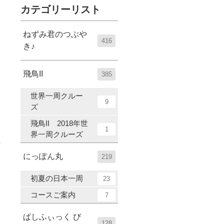
カテゴリーリスト
ねずみ君のつぶや
416
き♪
飛鳥II
385
世界一周クルー
9
ズ
飛鳥II 2018年世
1
界一周クルーズ
にっぽん丸
219
初夏の日本一周
23
コースご案内
7
ぱしふぃっく び
128