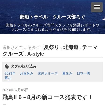
郵船トラベル クルーズ部ろぐ
郵船トラベルのクルーズ専門スタッフが添乗レポートや
エントリーリスト
クルーズにまつわるよもやま話をお届けします。
夏祭り
北海道
テーマ
選択されているタグ :
,
,
クルーズ
A-style
,
2026年08月05日
バイキング・エデンに乗船してきました！(1)
タグの絞り込み
2023年
お盆休み
国内クルーズ
夏休み
日本一周
東北
2023年04月05日
飛鳥II 6～8月の新コース発表です！
2026年02月19日
飛鳥II アジアグランドクルーズおかえりなさい！