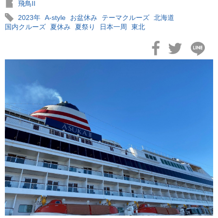
飛鳥II
2023年
A-style
お盆休み
テーマクルーズ
北海道
国内クルーズ
夏休み
夏祭り
日本一周
東北
2026年02月16日
飛鳥II 2027年オセアニアグランドクルーズ発表！
2026年02月04日
飛鳥II 小山薫堂×飛鳥II～洋上の大人の文化祭～本日発売です
2026年01月30日