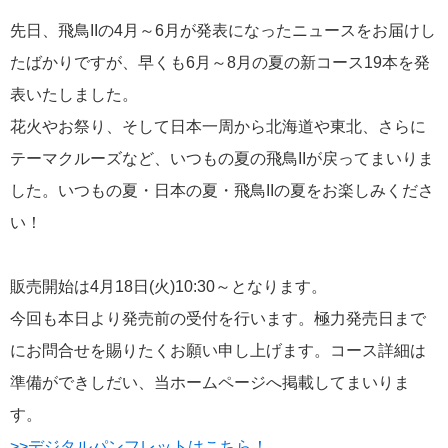
飛鳥II シンガポール寄港中です！
先日、飛鳥IIの4月～6月が発表になったニュースをお届けし
たばかりですが、早くも6月～8月の夏の新コース19本を発
表いたしました。
花火やお祭り、そして日本一周から北海道や東北、さらに
テーマクルーズなど、いつもの夏の飛鳥IIが戻ってまいりま
2026年01月23日
飛鳥II in 神戸！
した。いつもの夏・日本の夏・飛鳥IIの夏をお楽しみくださ
い！
カテゴリーリスト
販売開始は4月18日(火)10:30～となります。
ねずみ君のつぶやき♪
416
今回も本日より発売前の受付を行います。極力発売日まで
にお問合せを賜りたくお願い申し上げます。コース詳細は
飛鳥II
385
準備ができしだい、当ホームページへ掲載してまいりま
世界一周クルーズ
9
す。
飛鳥II 2018年世界一周クルーズ
1
>>デジタルパンフレットはこちら！