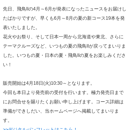
飛鳥II 小山薫堂×飛鳥II～洋上の大人の文化祭～本日発売です
先日、飛鳥IIの4月～6月が発表になったニュースをお届けし
たばかりですが、早くも6月～8月の夏の新コース19本を発
表いたしました。
花火やお祭り、そして日本一周から北海道や東北、さらに
テーマクルーズなど、いつもの夏の飛鳥IIが戻ってまいりま
2026年01月30日
飛鳥II シンガポール寄港中です！
した。いつもの夏・日本の夏・飛鳥IIの夏をお楽しみくださ
い！
カテゴリーリスト
販売開始は4月18日(火)10:30～となります。
ねずみ君のつぶやき♪
416
今回も本日より発売前の受付を行います。極力発売日まで
にお問合せを賜りたくお願い申し上げます。コース詳細は
飛鳥II
385
準備ができしだい、当ホームページへ掲載してまいりま
世界一周クルーズ
9
す。
飛鳥II 2018年世界一周クルーズ
1
>>デジタルパンフレットはこちら！