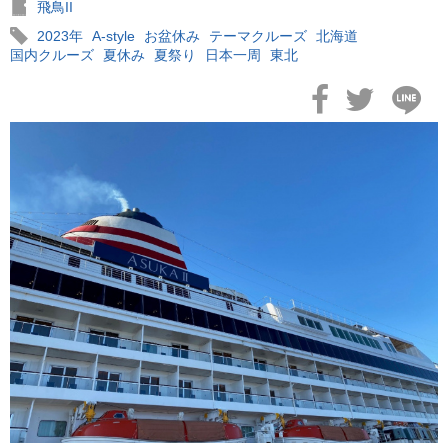
飛鳥II
2023年
A-style
お盆休み
テーマクルーズ
北海道
国内クルーズ
夏休み
夏祭り
日本一周
東北
2026年02月19日
飛鳥II アジアグランドクルーズおかえりなさい！
2026年02月16日
飛鳥II 2027年オセアニアグランドクルーズ発表！
2026年02月04日