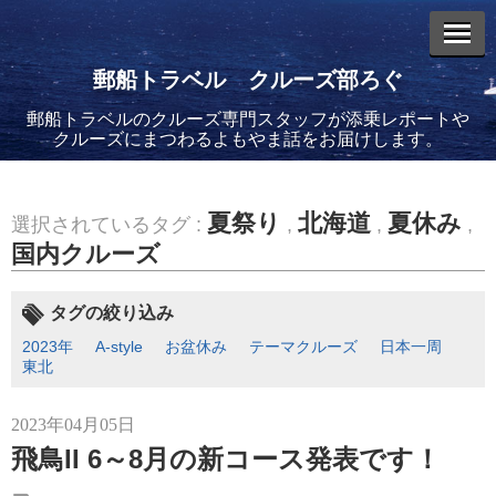
郵船トラベル クルーズ部ろぐ
郵船トラベルのクルーズ専門スタッフが添乗レポートや
エントリーリスト
クルーズにまつわるよもやま話をお届けします。
夏祭り
北海道
夏休み
選択されているタグ :
,
,
,
国内クルーズ
2026年08月06日
バイキング・エデンに乗船してきました！(2)
タグの絞り込み
2023年
A-style
お盆休み
テーマクルーズ
日本一周
東北
2023年04月05日
飛鳥II 6～8月の新コース発表です！
2026年08月05日
バイキング・エデンに乗船してきました！(1)