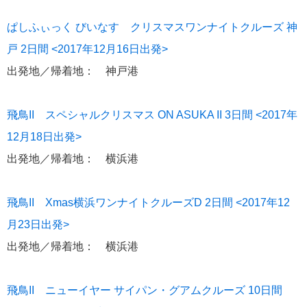
おすすめ情報
53
ぱしふぃっく びいなす クリスマスワンナイトクルーズ 神
飛鳥Ⅲ
45
戸 2日間 <2017年12月16日出発>
出発地／帰着地： 神戸港
キュナード
41
飛鳥II スペシャルクリスマス ON ASUKA II 3日間 <2017年
添乗レポート
40
12月18日出発>
出発地／帰着地： 横浜港
日本のいいとこ
33
ロイヤル・カリビアン・クルーズ
30
飛鳥II Xmas横浜ワンナイトクルーズD 2日間 <2017年12
月23日出発>
海外クルーズプランナーのつぶやき
25
出発地／帰着地： 横浜港
横浜通信
23
飛鳥II ニューイヤー サイパン・グアムクルーズ 10日間