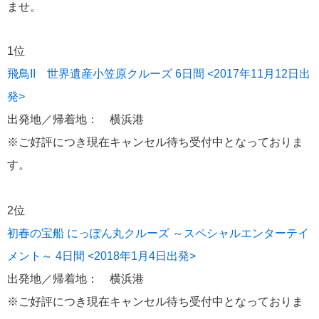
ませ。
飛鳥II 小山薫堂×飛鳥II～洋上の大人の文化祭～本日発売です
1位
飛鳥II 世界遺産小笠原クルーズ 6日間 <2017年11月12日出
発>
2026年01月30日
出発地／帰着地： 横浜港
飛鳥II シンガポール寄港中です！
※ご好評につき現在キャンセル待ち受付中となっておりま
す。
カテゴリーリスト
2位
ねずみ君のつぶやき♪
416
初春の宝船 にっぽん丸クルーズ ～スペシャルエンターテイ
飛鳥II
メント～ 4日間 <2018年1月4日出発>
385
出発地／帰着地： 横浜港
世界一周クルーズ
9
※ご好評につき現在キャンセル待ち受付中となっておりま
飛鳥II 2018年世界一周クルーズ
1