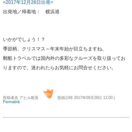
港の風景
19
<2017年12月26日出発>
出発地／帰着地： 横浜港
MITSUI OCEAN FUJI
15
クルーズ関連番組
13
いかがでしょう！？
季節柄、クリスマス～年末年始が目立ちますね。
神戸通信
10
郵船トラベルでは国内外の多彩なクルーズを取り扱ってお
名古屋通信
9
りますので、迷われたらお気軽にお問合せください。
ニュースリリース
8
投稿者名 アヒル船長
投稿日時 2017年09月28日
12:00
|
ふじ丸
6
Permalink
ディズニークルーズ
6
オーシャニア・クルーズ
6