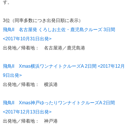
す。
にっぽん丸
219
3位（同率多数につき出発日順に表示）
初夏の日本一周
23
飛鳥II 名古屋発 くろしお土佐・鹿児島クルーズ 3日間
コースご案内
7
<2017年10月31日出発>
ぱしふぃっく びいなす
128
出発地／帰着地： 名古屋港／鹿児島港
ぱしふぃっくびいなすチャーター
16
飛鳥II Xmas横浜ワンナイトクルーズA 2日間 <2017年12月
プリンセス・クルーズ
110
9日出発>
現地情報
出発地／帰着地： 横浜港
74
クリスタル・クルーズ
65
飛鳥II Xmas神戸ゆったりワンナイトクルーズA 2日間
<2017年12月13日出発>
お知らせ
59
出発地／帰着地： 神戸港