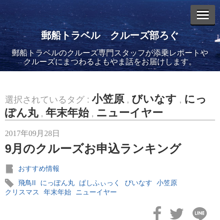
郵船トラベル クルーズ部ろぐ
郵船トラベルのクルーズ専門スタッフが添乗レポートや
エントリーリスト
クルーズにまつわるよもやま話をお届けします。
小笠原
びいなす
にっ
選択されているタグ :
,
,
ぽん丸
年末年始
ニューイヤー
,
,
2026年08月06日
2017年09月28日
バイキング・エデンに乗船してきました！(2)
9月のクルーズお申込ランキング
おすすめ情報
飛鳥II
にっぽん丸
ぱしふぃっく
びいなす
小笠原
クリスマス
年末年始
ニューイヤー
2026年08月05日
バイキング・エデンに乗船してきました！(1)