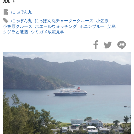
にっぽん丸
にっぽん丸
にっぽん丸チャータークルーズ
小笠原
小笠原クルーズ
ホエールウォッチング
ボニンブルー
父島
クジラと遭遇
ウミガメ放流見学
2026年02月19日
飛鳥II アジアグランドクルーズおかえりなさい！
2026年02月16日
飛鳥II 2027年オセアニアグランドクルーズ発表！
2026年02月04日