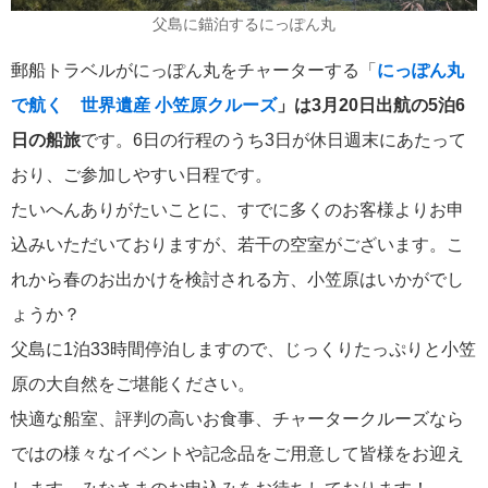
飛鳥II 小山薫堂×飛鳥II～洋上の大人の文化祭～本日発売です
父島に錨泊するにっぽん丸
郵船トラベルがにっぽん丸をチャーターする「
にっぽん丸
で航く 世界遺産 小笠原クルーズ
」は3月20日出航の5泊6
日の船旅
です。6日の行程のうち3日が休日週末にあたって
2026年01月30日
おり、ご参加しやすい日程です。
飛鳥II シンガポール寄港中です！
たいへんありがたいことに、すでに多くのお客様よりお申
込みいただいておりますが、若干の空室がございます。こ
カテゴリーリスト
れから春のお出かけを検討される方、小笠原はいかがでし
ょうか？
ねずみ君のつぶやき♪
416
父島に1泊33時間停泊しますので、じっくりたっぷりと小笠
原の大自然をご堪能ください。
飛鳥II
385
快適な船室、評判の高いお食事、チャータークルーズなら
世界一周クルーズ
9
ではの様々なイベントや記念品をご用意して皆様をお迎え
飛鳥II 2018年世界一周クルーズ
1