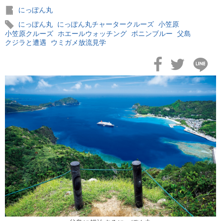
おすすめ情報
53
にっぽん丸
にっぽん丸
にっぽん丸チャータークルーズ
小笠原
飛鳥Ⅲ
45
小笠原クルーズ
ホエールウォッチング
ボニンブルー
父島
クジラと遭遇
ウミガメ放流見学
キュナード
41
添乗レポート
40
日本のいいとこ
33
ロイヤル・カリビアン・クルーズ
30
海外クルーズプランナーのつぶやき
25
横浜通信
23