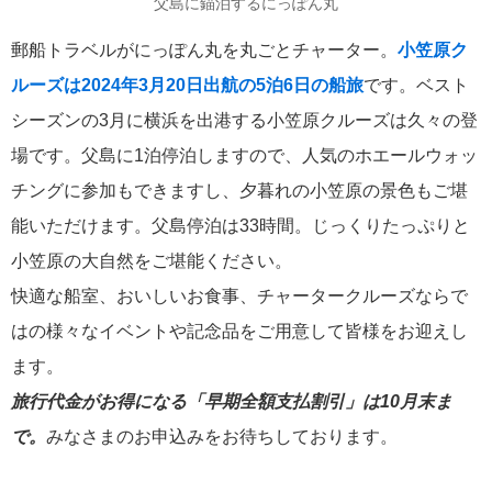
港の風景
父島に錨泊するにっぽん丸
19
郵船トラベルがにっぽん丸を丸ごとチャーター。
小笠原ク
MITSUI OCEAN FUJI
15
ルーズは2024年3月20日出航の5泊6日の船旅
です。ベスト
シーズンの3月に横浜を出港する小笠原クルーズは久々の登
クルーズ関連番組
13
場です。父島に1泊停泊しますので、人気のホエールウォッ
神戸通信
10
チングに参加もできますし、夕暮れの小笠原の景色もご堪
能いただけます。父島停泊は33時間。じっくりたっぷりと
名古屋通信
9
小笠原の大自然をご堪能ください。
快適な船室、おいしいお食事、チャータークルーズならで
ニュースリリース
8
はの様々なイベントや記念品をご用意して皆様をお迎えし
ふじ丸
ます。
6
旅行代金がお得になる「早期全額支払割引」は10月末ま
ディズニークルーズ
6
で。
みなさまのお申込みをお待ちしております。
オーシャニア・クルーズ
6