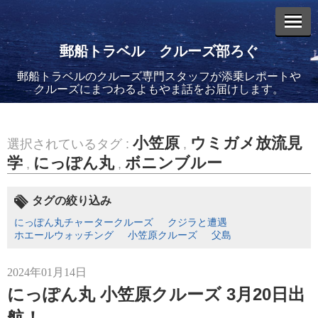
郵船トラベル クルーズ部ろぐ
郵船トラベルのクルーズ専門スタッフが添乗レポートや
エントリーリスト
クルーズにまつわるよもやま話をお届けします。
小笠原
ウミガメ放流見
選択されているタグ :
,
学
にっぽん丸
ボニンブルー
,
,
2026年08月06日
バイキング・エデンに乗船してきました！(2)
タグの絞り込み
にっぽん丸チャータークルーズ
クジラと遭遇
ホエールウォッチング
小笠原クルーズ
父島
2024年01月14日
にっぽん丸 小笠原クルーズ 3月20日出
2026年08月05日
バイキング・エデンに乗船してきました！(1)
航！