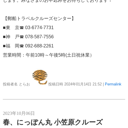
します。みなさまのお申込みをお待ちしております！
にっぽん丸
219
【郵船トラベルクルーズセンター】
初夏の日本一周
23
■東 京☎ 03-6774-7731
コースご案内
7
■神 戸☎ 078-587-7556
ぱしふぃっく びいなす
128
■福 岡☎ 092-688-2261
営業時間：午前10時～午後5時(土日祝休業）
ぱしふぃっくびいなすチャーター
16
プリンセス・クルーズ
110
現地情報
投稿者名 とらお
投稿日時 2024年01月14日
21:52
|
Permalink
74
クリスタル・クルーズ
65
2023年10月06日
お知らせ
59
春、にっぽん丸 小笠原クルーズ