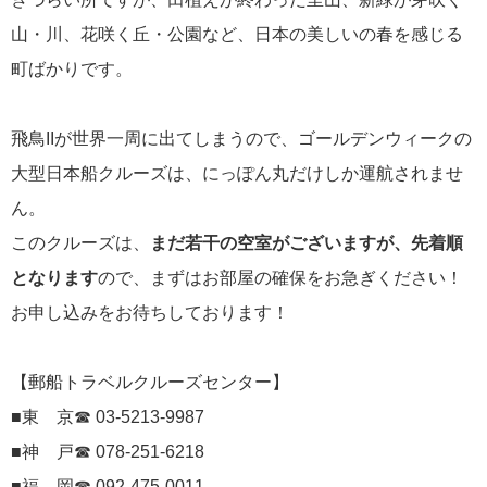
にっぽん丸
山・川、花咲く丘・公園など、日本の美しいの春を感じる
219
町ばかりです。
初夏の日本一周
23
コースご案内
7
飛鳥IIが世界一周に出てしまうので、ゴールデンウィークの
ぱしふぃっく びいなす
128
大型日本船クルーズは、にっぽん丸だけしか運航されませ
ん。
ぱしふぃっくびいなすチャーター
16
このクルーズは、
まだ若干の空室がございますが、先着順
プリンセス・クルーズ
110
となります
ので、まずはお部屋の確保をお急ぎください！
お申し込みをお待ちしております！
現地情報
74
クリスタル・クルーズ
【郵船トラベルクルーズセンター】
65
■東 京☎ 03-5213-9987
お知らせ
59
■神 戸☎ 078-251-6218
■福 岡☎ 092-475-0011