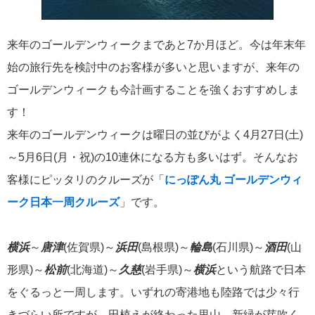
飛鳥II 小山薫堂×飛鳥II～洋上の大人の文化祭～本日発売です
来年のゴールデンウィークまであと7か月ほど。今は年末年
始の旅行先を検討中のお客様が多いと思いますが、来年の
ゴールデンウィークも今計画することを強くおすすめしま
2026年01月30日
す！
飛鳥II シンガポール寄港中です！
来年のゴールデンウィークは曜日の並びがよく4月27日(土)
～5月6日(月・祝)の10連休になる方も多いはず。そんなお
カテゴリーリスト
客様にピッタリのクルーズが「
にっぽん丸 ゴールデンウィ
ーク日本一周クルーズ
」です。
ねずみ君のつぶやき♪
416
横浜
～
唐津
(佐賀県)～
浜田
(島根県)～
輪島
(石川県)～
酒田
(山
飛鳥II
385
形県)～
松前
(北海道)～
久慈
(岩手県)～
横浜
という航路で日本
世界一周クルーズ
9
をぐるっと一周します。いずれの寄港地も陸路では少々行
飛鳥II 2018年世界一周クルーズ
1
きづらい所ですが、田植えが終わった里山、新緑が芽吹く