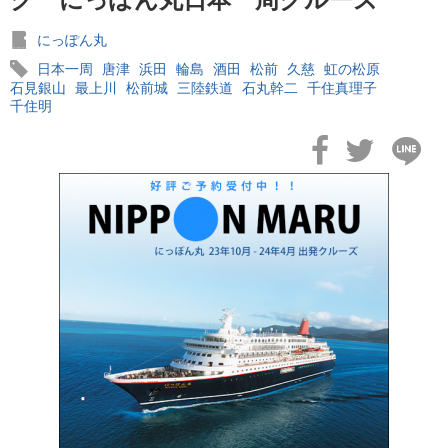
にっぽん丸
日本一周
唐津
浜田
輪島
酒田
松前
久慈
虹の松原
石見銀山
最上川
松前城
三陸鉄道
石丸幹二
千住真理子
千住明
2026年02月19日
飛鳥II アジアグランドクルーズおかえりなさい！
2026年02月16日
飛鳥II 2027年オセアニアグランドクルーズ発表！
2026年02月04日