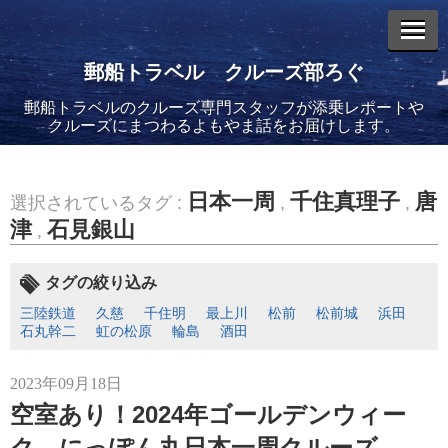
郵船トラベル クルーズ部ろぐ
郵船トラベルのクルーズ専門スタッフが添乗レポートや
エントリーリスト
クルーズにまつわるよもやま話をお届けします。
日本一周
千住真理子
唐
選択されているタグ :
,
,
津
石見銀山
,
2026年08月06日
バイキング・エデンに乗船してきました！(2)
タグの絞り込み
三陸鉄道
久慈
千住明
最上川
松前
松前城
浜田
石丸幹二
虹の松原
輪島
酒田
2023年09月18日
空室あり！2024年ゴールデンウィー
2026年08月05日
バイキング・エデンに乗船してきました！(1)
ク にっぽん丸日本一周クルーズ