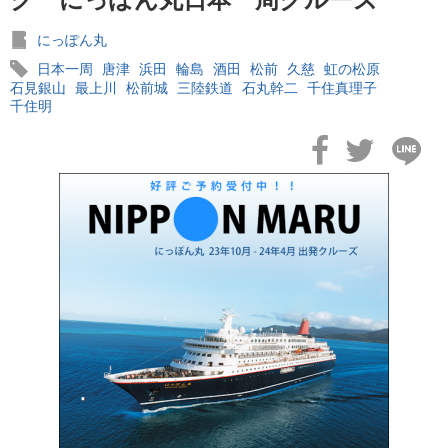
にっぽん丸
日本一周
唐津
浜田
輪島
酒田
松前
久慈
虹の松原
石見銀山
最上川
松前城
三陸鉄道
石丸幹二
千住真理子
千住明
2026年02月19日
飛鳥II アジアグランドクルーズおかえりなさい！
2026年02月16日
飛鳥II 2027年オセアニアグランドクルーズ発表！
2026年02月04日