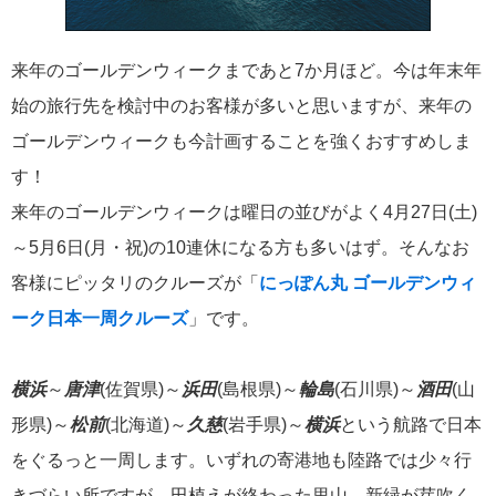
飛鳥II 小山薫堂×飛鳥II～洋上の大人の文化祭～本日発売です
来年のゴールデンウィークまであと7か月ほど。今は年末年
始の旅行先を検討中のお客様が多いと思いますが、来年の
ゴールデンウィークも今計画することを強くおすすめしま
2026年01月30日
す！
飛鳥II シンガポール寄港中です！
来年のゴールデンウィークは曜日の並びがよく4月27日(土)
～5月6日(月・祝)の10連休になる方も多いはず。そんなお
カテゴリーリスト
客様にピッタリのクルーズが「
にっぽん丸 ゴールデンウィ
ーク日本一周クルーズ
」です。
ねずみ君のつぶやき♪
416
横浜
～
唐津
(佐賀県)～
浜田
(島根県)～
輪島
(石川県)～
酒田
(山
飛鳥II
385
形県)～
松前
(北海道)～
久慈
(岩手県)～
横浜
という航路で日本
世界一周クルーズ
9
をぐるっと一周します。いずれの寄港地も陸路では少々行
飛鳥II 2018年世界一周クルーズ
1
きづらい所ですが、田植えが終わった里山、新緑が芽吹く