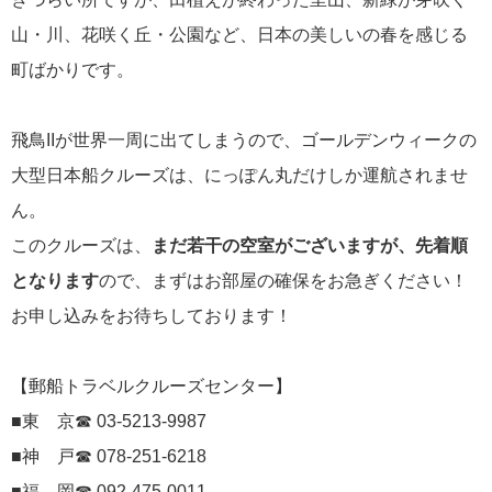
にっぽん丸
山・川、花咲く丘・公園など、日本の美しいの春を感じる
219
町ばかりです。
初夏の日本一周
23
コースご案内
7
飛鳥IIが世界一周に出てしまうので、ゴールデンウィークの
ぱしふぃっく びいなす
128
大型日本船クルーズは、にっぽん丸だけしか運航されませ
ん。
ぱしふぃっくびいなすチャーター
16
このクルーズは、
まだ若干の空室がございますが、先着順
プリンセス・クルーズ
110
となります
ので、まずはお部屋の確保をお急ぎください！
お申し込みをお待ちしております！
現地情報
74
クリスタル・クルーズ
【郵船トラベルクルーズセンター】
65
■東 京☎ 03-5213-9987
お知らせ
59
■神 戸☎ 078-251-6218
■福 岡☎ 092-475-0011