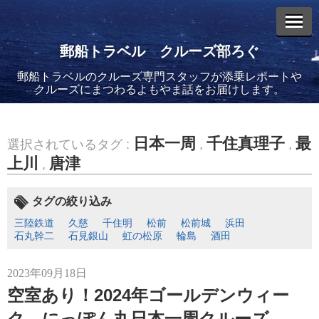
郵船トラベル クルーズ部ろぐ
郵船トラベルのクルーズ専門スタッフが添乗レポートや
エントリーリスト
クルーズにまつわるよもやま話をお届けします。
日本一周
千住真理子
最
選択されているタグ :
,
,
上川
唐津
,
2026年08月06日
バイキング・エデンに乗船してきました！(2)
タグの絞り込み
三陸鉄道
久慈
千住明
松前
松前城
浜田
石丸幹二
石見銀山
虹の松原
輪島
酒田
2023年09月18日
空室あり！2024年ゴールデンウィー
2026年08月05日
バイキング・エデンに乗船してきました！(1)
ク にっぽん丸日本一周クルーズ