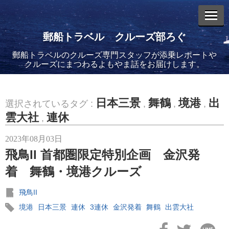
郵船トラベル クルーズ部ろぐ
郵船トラベルのクルーズ専門スタッフが添乗レポートや
エントリーリスト
クルーズにまつわるよもやま話をお届けします。
日本三景
舞鶴
境港
出
選択されているタグ :
,
,
,
雲大社
連休
,
2026年08月06日
2023年08月03日
バイキング・エデンに乗船してきました！(2)
飛鳥II 首都圏限定特別企画 金沢発
着 舞鶴・境港クルーズ
飛鳥II
境港
日本三景
連休
3連休
金沢発着
舞鶴
出雲大社
2026年08月05日
バイキング・エデンに乗船してきました！(1)