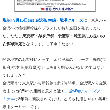
飛鳥II 小山薫堂×飛鳥II～洋上の大人の文化祭～本日発売です
飛鳥II 9月15日(金) 金沢発 舞鶴・境港クルーズ
に、東京から
金沢への往復新幹線をプラスした特別企画を発表しまし
た。ただし
東京都・神奈川県・千葉県・埼玉県にお住いの
2026年01月30日
お客様限定
となります。ご了承ください。
飛鳥II シンガポール寄港中です！
関東地方のお客様にとって、金沢発着のクルーズ、舞鶴(京
カテゴリーリスト
都府)や境港(鳥取県)などはあまり馴染みがないのではない
ねずみ君のつぶやき♪
416
でしょうか？
金沢駅まで東京駅から新幹線で約2時間半、金沢駅から金沢
飛鳥II
385
港までは約5kmの距離と意外と近く、
金沢港クルーズター
世界一周クルーズ
ミナル
は3年前に新設されており、とても利用しやすい客船
9
専用ターミナルです。
飛鳥II 2018年世界一周クルーズ
1