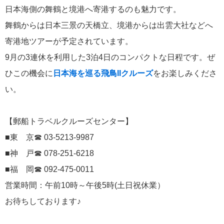
日本海側の舞鶴と境港へ寄港するのも魅力です。
にっぽん丸
219
舞鶴からは日本三景の天橋立、境港からは出雲大社などへ
初夏の日本一周
23
寄港地ツアーが予定されています。
コースご案内
7
9月の3連休を利用した3泊4日のコンパクトな日程です。ぜ
ひこの機会に
日本海を巡る飛鳥IIクルーズ
をお楽しみくださ
ぱしふぃっく びいなす
128
い。
ぱしふぃっくびいなすチャーター
16
プリンセス・クルーズ
110
【郵船トラベルクルーズセンター】
■東 京☎ 03-5213-9987
現地情報
74
■神 戸☎ 078-251-6218
■福 岡☎ 092-475-0011
クリスタル・クルーズ
65
営業時間：午前10時～午後5時(土日祝休業）
お待ちしております♪
お知らせ
59