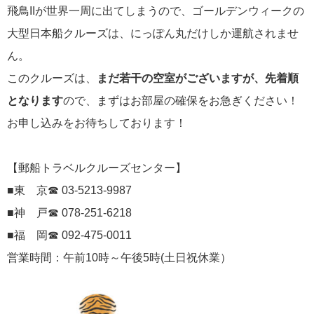
飛鳥IIが世界一周に出てしまうので、ゴールデンウィークの
にっぽん丸
219
大型日本船クルーズは、にっぽん丸だけしか運航されませ
初夏の日本一周
23
ん。
コースご案内
7
このクルーズは、
まだ若干の空室がございますが、先着順
となります
ので、まずはお部屋の確保をお急ぎください！
ぱしふぃっく びいなす
128
お申し込みをお待ちしております！
ぱしふぃっくびいなすチャーター
16
【郵船トラベルクルーズセンター】
プリンセス・クルーズ
110
■東 京☎ 03-5213-9987
現地情報
74
■神 戸☎ 078-251-6218
■福 岡☎ 092-475-0011
クリスタル・クルーズ
65
営業時間：午前10時～午後5時(土日祝休業）
お知らせ
59