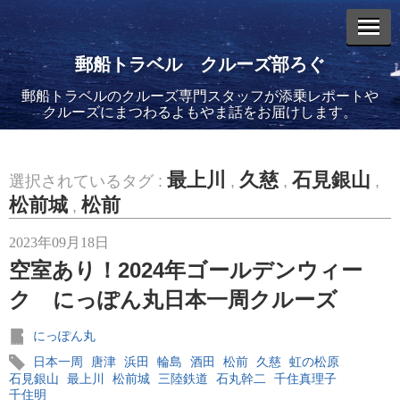
郵船トラベル クルーズ部ろぐ
郵船トラベルのクルーズ専門スタッフが添乗レポートや
エントリーリスト
クルーズにまつわるよもやま話をお届けします。
最上川
久慈
石見銀山
選択されているタグ :
,
,
,
松前城
松前
,
2026年08月06日
2023年09月18日
バイキング・エデンに乗船してきました！(2)
空室あり！2024年ゴールデンウィー
ク にっぽん丸日本一周クルーズ
にっぽん丸
日本一周
唐津
浜田
輪島
酒田
松前
久慈
虹の松原
2026年08月05日
石見銀山
最上川
松前城
三陸鉄道
石丸幹二
千住真理子
バイキング・エデンに乗船してきました！(1)
千住明