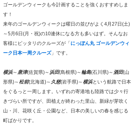
ゴールデンウィークも今計画することを強くおすすめしま
飛鳥II 小山薫堂×飛鳥II～洋上の大人の文化祭～本日発売です
す！
来年のゴールデンウィークは曜日の並びがよく4月27日(土)
～5月6日(月・祝)の10連休になる方も多いはず。そんなお
客様にピッタリのクルーズが「
にっぽん丸 ゴールデンウィ
2026年01月30日
ーク日本一周クルーズ
」です。
飛鳥II シンガポール寄港中です！
横浜
～
唐津
(佐賀県)～
浜田
(島根県)～
輪島
(石川県)～
酒田
(山
カテゴリーリスト
形県)～
松前
(北海道)～
久慈
(岩手県)～
横浜
という航路で日本
ねずみ君のつぶやき♪
をぐるっと一周します。いずれの寄港地も陸路では少々行
416
きづらい所ですが、田植えが終わった里山、新緑が芽吹く
飛鳥II
385
山・川、花咲く丘・公園など、日本の美しいの春を感じる
町ばかりです。
世界一周クルーズ
9
飛鳥II 2018年世界一周クルーズ
1