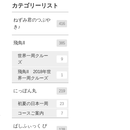
カテゴリーリスト
ねずみ君のつぶや
416
き♪
飛鳥II
385
世界一周クルー
9
ズ
飛鳥II 2018年世
1
界一周クルーズ
にっぽん丸
219
初夏の日本一周
23
コースご案内
7
ぱしふぃっく び
128