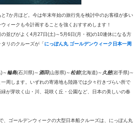
あと7か月ほど。今は年末年始の旅行先を検討中のお客様が多い
ンウィークも今計画することを強くおすすめします！
並びがよく4月27日(土)～5月6日(月・祝)の10連休になる方
ッタリのクルーズが「
にっぽん丸 ゴールデンウィーク日本一周
)～
輪島
(石川県)～
酒田
(山形県)～
松前
(北海道)～
久慈
(岩手県)～
と一周します。いずれの寄港地も陸路では少々行きづらい所で
新緑が芽吹く山・川、花咲く丘・公園など、日本の美しいの春
ので、ゴールデンウィークの大型日本船クルーズは、にっぽん丸