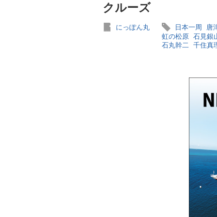
クルーズ
にっぽん丸
日本一周
唐
虹の松原
石見銀
石丸幹二
千住真