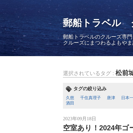
郵船トラベル 
郵船トラベルのクルーズ専門
クルーズにまつわるよもやま
松前
選択されているタグ :
タグの絞り込み
久慈
千住真理子
唐津
日本
酒田
2023年09月18日
空室あり！2024年