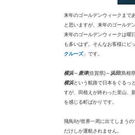
来年のゴールデンウィークまで
と思いますが、来年のゴールデ
来年のゴールデンウィークは曜日の
も多いはず。そんなお客様にピ
クルーズ
」です。
横浜
～
唐津
(佐賀県)～
浜田
(島根県
横浜
という航路で日本をぐるっ
すが、田植えが終わった里山、
を感じる町ばかりです。
飛鳥IIが世界一周に出てしまう
だけしか運航されません。