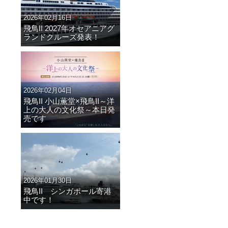
2026年02月16日
飛鳥II 2027年オセアニアグ
ランドクルーズ発表！
2026年02月04日
飛鳥II 小山薫堂×飛鳥II～洋
上の大人の文化祭～本日発
売です
2026年01月30日
飛鳥II シンガポール寄港
中です！