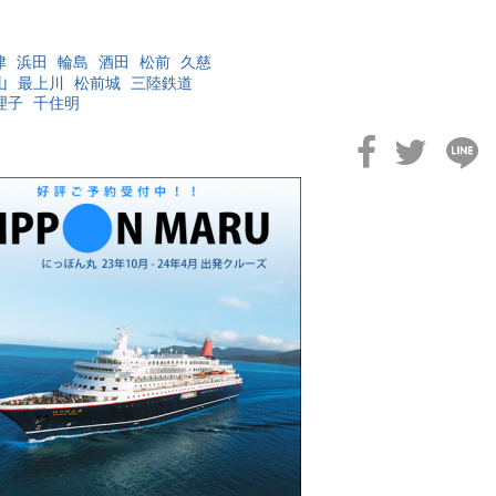
津
浜田
輪島
酒田
松前
久慈
山
最上川
松前城
三陸鉄道
理子
千住明