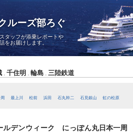
クルーズ部ろぐ
スタッフが添乗レポートや
話をお届けします。
城
千住明
輪島
三陸鉄道
,
,
,
一周
最上川
松前
浜田
石丸幹二
石見銀山
虹の松原
ゴールデンウィーク にっぽん丸日本一周