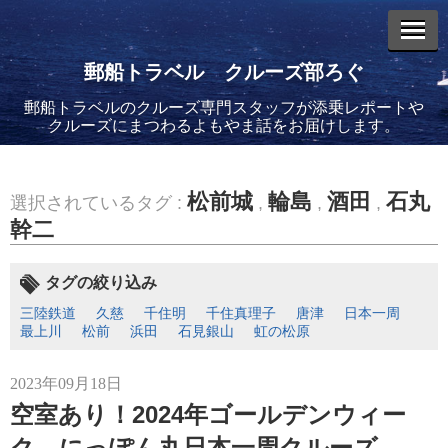
郵船トラベル クルーズ部ろぐ
郵船トラベルのクルーズ専門スタッフが添乗レポートや
エントリーリスト
クルーズにまつわるよもやま話をお届けします。
松前城
輪島
酒田
石丸
選択されているタグ :
,
,
,
幹二
2026年08月06日
バイキング・エデンに乗船してきました！(2)
タグの絞り込み
三陸鉄道
久慈
千住明
千住真理子
唐津
日本一周
最上川
松前
浜田
石見銀山
虹の松原
2023年09月18日
空室あり！2024年ゴールデンウィー
2026年08月05日
バイキング・エデンに乗船してきました！(1)
ク にっぽん丸日本一周クルーズ