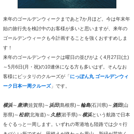
飛鳥II 小山薫堂×飛鳥II～洋上の大人の文化祭～本日発売です
来年のゴールデンウィークまであと7か月ほど。今は年末年
始の旅行先を検討中のお客様が多いと思いますが、来年の
ゴールデンウィークも今計画することを強くおすすめしま
2026年01月30日
す！
飛鳥II シンガポール寄港中です！
来年のゴールデンウィークは曜日の並びがよく4月27日(土)
～5月6日(月・祝)の10連休になる方も多いはず。そんなお
カテゴリーリスト
客様にピッタリのクルーズが「
にっぽん丸 ゴールデンウィ
ーク日本一周クルーズ
」です。
ねずみ君のつぶやき♪
416
横浜
～
唐津
(佐賀県)～
浜田
(島根県)～
輪島
(石川県)～
酒田
(山
飛鳥II
385
形県)～
松前
(北海道)～
久慈
(岩手県)～
横浜
という航路で日本
世界一周クルーズ
9
をぐるっと一周します。いずれの寄港地も陸路では少々行
飛鳥II 2018年世界一周クルーズ
1
きづらい所ですが、田植えが終わった里山、新緑が芽吹く