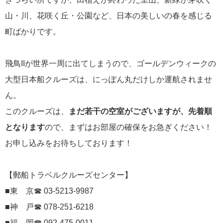
にっぽん丸
山・川、花咲く丘・公園など、日本の美しいの春を感じる
219
町ばかりです。
初夏の日本一周
23
コースご案内
7
飛鳥IIが世界一周に出てしまうので、ゴールデンウィークの
ぱしふぃっく びいなす
128
大型日本船クルーズは、にっぽん丸だけしか運航されませ
ん。
ぱしふぃっくびいなすチャーター
16
このクルーズは、
まだ若干の空室がございますが、先着順
プリンセス・クルーズ
110
となります
ので、まずはお部屋の確保をお急ぎください！
お申し込みをお待ちしております！
現地情報
74
クリスタル・クルーズ
【郵船トラベルクルーズセンター】
65
■東 京☎ 03-5213-9987
お知らせ
59
■神 戸☎ 078-251-6218
■福 岡☎ 092-475-0011