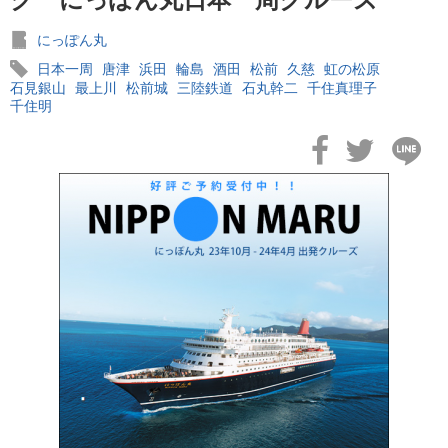
にっぽん丸
日本一周
唐津
浜田
輪島
酒田
松前
久慈
虹の松原
石見銀山
最上川
松前城
三陸鉄道
石丸幹二
千住真理子
千住明
2026年02月19日
飛鳥II アジアグランドクルーズおかえりなさい！
2026年02月16日
飛鳥II 2027年オセアニアグランドクルーズ発表！
2026年02月04日