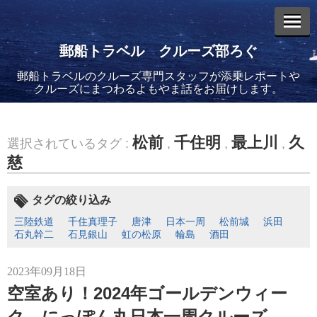
郵船トラベル クルーズ部ろぐ
郵船トラベルのクルーズ専門スタッフが添乗レポートや
エントリーリスト
クルーズにまつわるよもやま話をお届けします。
松前
千住明
最上川
久
選択されているタグ :
,
,
,
慈
2026年08月06日
バイキング・エデンに乗船してきました！(2)
タグの絞り込み
三陸鉄道
千住真理子
唐津
日本一周
松前城
浜田
石丸幹二
石見銀山
虹の松原
輪島
酒田
2023年09月18日
空室あり！2024年ゴールデンウィー
2026年08月05日
バイキング・エデンに乗船してきました！(1)
ク にっぽん丸日本一周クルーズ