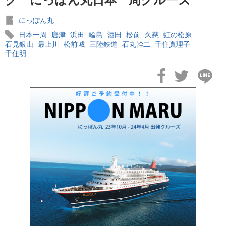
にっぽん丸
日本一周
唐津
浜田
輪島
酒田
松前
久慈
虹の松原
石見銀山
最上川
松前城
三陸鉄道
石丸幹二
千住真理子
千住明
2026年02月19日
飛鳥II アジアグランドクルーズおかえりなさい！
2026年02月16日
飛鳥II 2027年オセアニアグランドクルーズ発表！
2026年02月04日