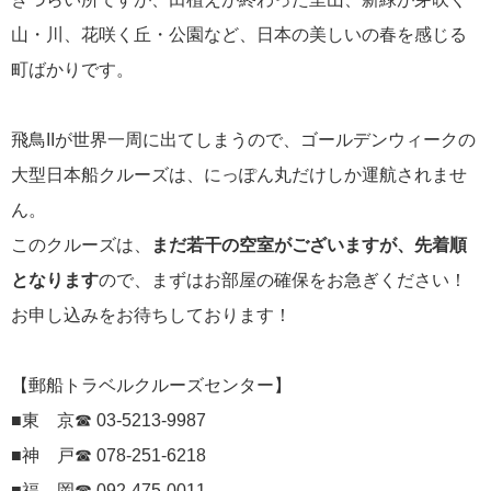
にっぽん丸
山・川、花咲く丘・公園など、日本の美しいの春を感じる
219
町ばかりです。
初夏の日本一周
23
コースご案内
7
飛鳥IIが世界一周に出てしまうので、ゴールデンウィークの
ぱしふぃっく びいなす
128
大型日本船クルーズは、にっぽん丸だけしか運航されませ
ん。
ぱしふぃっくびいなすチャーター
16
このクルーズは、
まだ若干の空室がございますが、先着順
プリンセス・クルーズ
110
となります
ので、まずはお部屋の確保をお急ぎください！
お申し込みをお待ちしております！
現地情報
74
クリスタル・クルーズ
【郵船トラベルクルーズセンター】
65
■東 京☎ 03-5213-9987
お知らせ
59
■神 戸☎ 078-251-6218
■福 岡☎ 092-475-0011