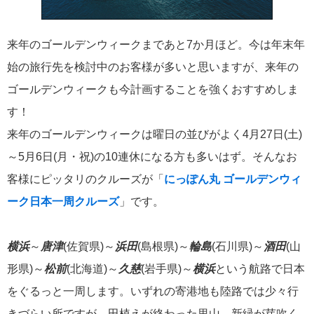
飛鳥II 小山薫堂×飛鳥II～洋上の大人の文化祭～本日発売です
来年のゴールデンウィークまであと7か月ほど。今は年末年
始の旅行先を検討中のお客様が多いと思いますが、来年の
ゴールデンウィークも今計画することを強くおすすめしま
2026年01月30日
す！
飛鳥II シンガポール寄港中です！
来年のゴールデンウィークは曜日の並びがよく4月27日(土)
～5月6日(月・祝)の10連休になる方も多いはず。そんなお
カテゴリーリスト
客様にピッタリのクルーズが「
にっぽん丸 ゴールデンウィ
ーク日本一周クルーズ
」です。
ねずみ君のつぶやき♪
416
横浜
～
唐津
(佐賀県)～
浜田
(島根県)～
輪島
(石川県)～
酒田
(山
飛鳥II
385
形県)～
松前
(北海道)～
久慈
(岩手県)～
横浜
という航路で日本
世界一周クルーズ
9
をぐるっと一周します。いずれの寄港地も陸路では少々行
飛鳥II 2018年世界一周クルーズ
1
きづらい所ですが、田植えが終わった里山、新緑が芽吹く