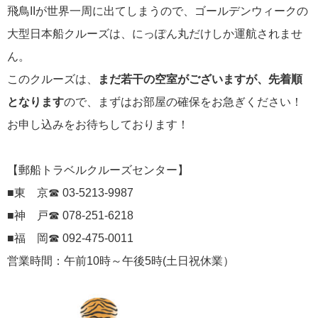
飛鳥IIが世界一周に出てしまうので、ゴールデンウィークの
にっぽん丸
219
大型日本船クルーズは、にっぽん丸だけしか運航されませ
初夏の日本一周
23
ん。
コースご案内
7
このクルーズは、
まだ若干の空室がございますが、先着順
となります
ので、まずはお部屋の確保をお急ぎください！
ぱしふぃっく びいなす
128
お申し込みをお待ちしております！
ぱしふぃっくびいなすチャーター
16
【郵船トラベルクルーズセンター】
プリンセス・クルーズ
110
■東 京☎ 03-5213-9987
現地情報
74
■神 戸☎ 078-251-6218
■福 岡☎ 092-475-0011
クリスタル・クルーズ
65
営業時間：午前10時～午後5時(土日祝休業）
お知らせ
59