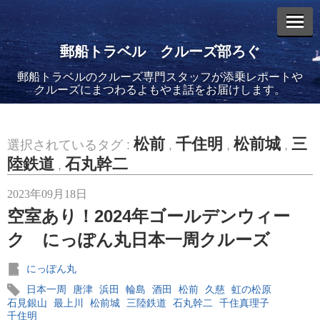
郵船トラベル クルーズ部ろぐ
郵船トラベルのクルーズ専門スタッフが添乗レポートや
エントリーリスト
クルーズにまつわるよもやま話をお届けします。
松前
千住明
松前城
三
選択されているタグ :
,
,
,
陸鉄道
石丸幹二
,
2026年08月06日
2023年09月18日
バイキング・エデンに乗船してきました！(2)
空室あり！2024年ゴールデンウィー
ク にっぽん丸日本一周クルーズ
にっぽん丸
日本一周
唐津
浜田
輪島
酒田
松前
久慈
虹の松原
2026年08月05日
石見銀山
最上川
松前城
三陸鉄道
石丸幹二
千住真理子
バイキング・エデンに乗船してきました！(1)
千住明