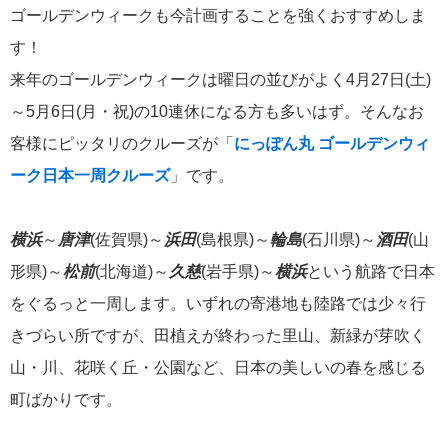
ゴールデンウィークも今計画することを強くおすすめしま
飛鳥II 小山薫堂×飛鳥II～洋上の大人の文化祭～本日発売です
す！
来年のゴールデンウィークは曜日の並びがよく4月27日(土)
～5月6日(月・祝)の10連休になる方も多いはず。そんなお
客様にピッタリのクルーズが「
にっぽん丸 ゴールデンウィ
2026年01月30日
ーク日本一周クルーズ
」です。
飛鳥II シンガポール寄港中です！
横浜
～
唐津
(佐賀県)～
浜田
(島根県)～
輪島
(石川県)～
酒田
(山
カテゴリーリスト
形県)～
松前
(北海道)～
久慈
(岩手県)～
横浜
という航路で日本
ねずみ君のつぶやき♪
をぐるっと一周します。いずれの寄港地も陸路では少々行
416
きづらい所ですが、田植えが終わった里山、新緑が芽吹く
飛鳥II
385
山・川、花咲く丘・公園など、日本の美しいの春を感じる
町ばかりです。
世界一周クルーズ
9
飛鳥II 2018年世界一周クルーズ
1