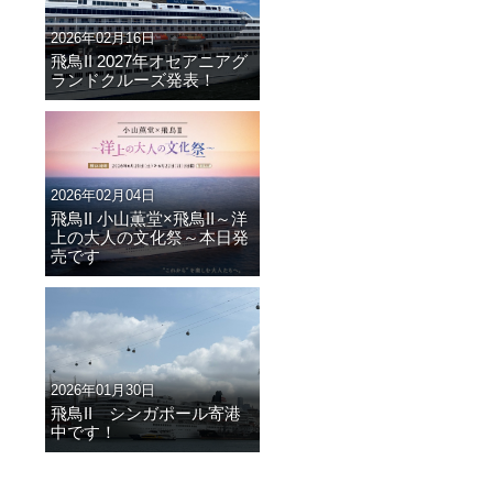
2026年02月16日
飛鳥II 2027年オセアニアグ
ランドクルーズ発表！
2026年02月04日
飛鳥II 小山薫堂×飛鳥II～洋
上の大人の文化祭～本日発
売です
2026年01月30日
飛鳥II シンガポール寄港
中です！