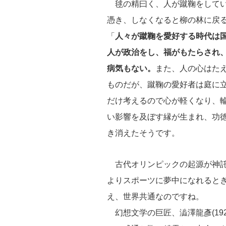
毬の精曰く、人が蹴鞠をしてい
憑き、しなくなると柳の林に戻
「
人々が蹴鞠を愛好する時代は
人が政治をし、福がもたらされ
病気もない。
また、人の心はた
ものだが、蹴鞠の愛好者は庭に
だけ考えるので心が軽くなり、
い影響を及ぼす縁が生まれ、功
き消えたそうです。
古代オリンピックの起源が神託
よりスポーツに夢中になれると
え、世界共通なのですね。
幻想文学の巨匠、澁澤龍彥(192