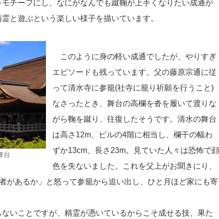
をモチーフにし、なにがなんでも蹴鞠が上手くなりたい成通が
精霊と遊ぶという楽しい様子を描いています。
このように身の軽い成通でしたが、やりすぎ
エピソードも残っています。父の藤原宗通に従
って清水寺に参籠(社寺に籠り祈願を行うこと)
なさったとき、舞台の高欄を沓を履いて渡りな
がら鞠を蹴り、往復したそうです。清水の舞台
は高さ12m、ビルの4階に相当し、欄干の幅わ
ずか13cm、長さ23m。見ていた人々は恐怖で
舞台
色を失ないました。これを父上がお聞きにり、
る者があるか」と怒って参籠から追い出し、ひと月ほど家にも寄
ないことですが、精霊が憑いているからこそ成せる技、果た