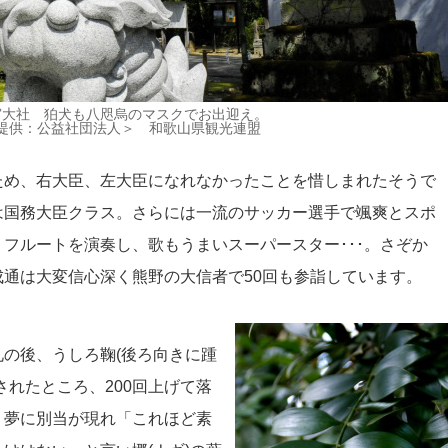
宮大社 狛犬も八咫烏のマスクでお出迎え。
提供：公益社団法人＞ 和歌山県観光連盟
め、右大臣、左大臣になれなかったことを惜しまれたそうで
は国務大臣クラス。さらには一流のサッカー選手で颯爽とスポ
フルートを演奏し、歌もうまいスーパースター･･･。さぞか
通は大変信心深く熊野の大信者で50回も参詣しています。
の後、うしろ鞠(後ろ向きに踵
されたところ、200回上げて落
、夢に別当が現れ「これほど素