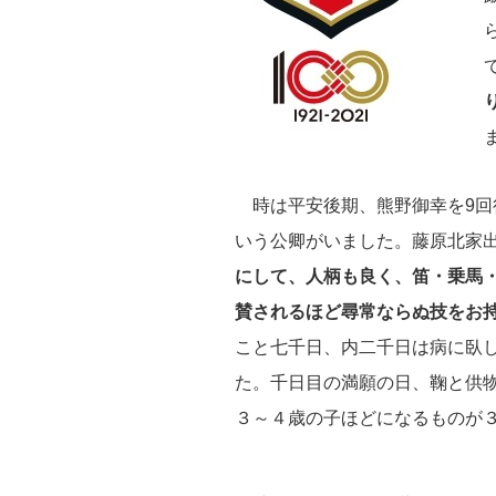
り
時は平安後期、熊野御幸を9回
いう公卿がいました。藤原北家
にして、人柄も良く、笛・乗馬
賛されるほど尋常ならぬ技をお
こと七千日、内二千日は病に臥
た。千日目の満願の日、鞠と供
３～４歳の子ほどになるものが