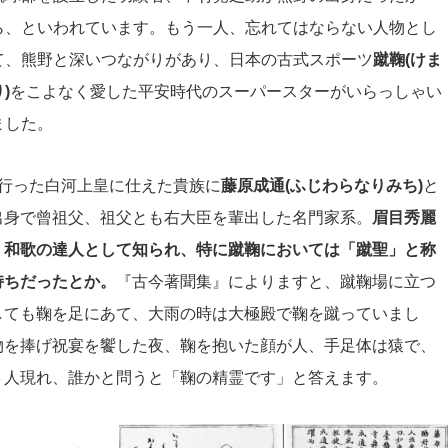
ら、といわれています。もう一人、忘れてはならない人物とし
て、熊野と深いつながりがあり、日本の古式スポーツ
蹴鞠(けま
)
をこよなく愛した平安時代のスーパースターがいらっしゃい
ました。
行った白河上皇に仕えた貴族に
藤原成通(ふじわらなりみち)
と
出身で曾祖父、祖父とも右大臣を輩出した名門家系。
眉目秀麗
・和歌の達人として知られ、特に蹴鞠においては「蹴聖」と称
持ちだったとか。
『古今著聞集』によりますと、蹴鞠場に立つ
しても鞠を足にあて、大雨の時は大極殿で鞠を蹴っていまし
物を捧げ祝宴を饗した夜、鞠を抱いた顔が人、手足体は猿で、
３人現れ、誰かと問うと「鞠の精霊です」と答えます。