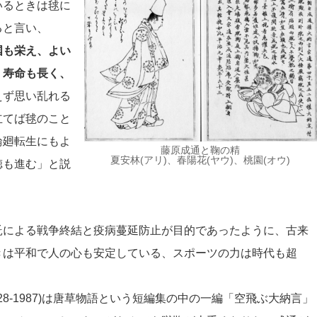
るときは毬に
ると言い、
国も栄え
、よい
、寿命も長く、
えず思い乱れる
立てば毬のこと
輪廻転生にもよ
藤原成通と鞠の精
夏安林(アリ)、春陽花(ヤウ)、桃園(オウ)
徳も進む」と説
による戦争終結と疫病蔓延防止が目的であったように、古来
きは平和で人の心も安定している、スポーツの力は時代も超
8-1987)は唐草物語という短編集の中の一編「空飛ぶ大納言」