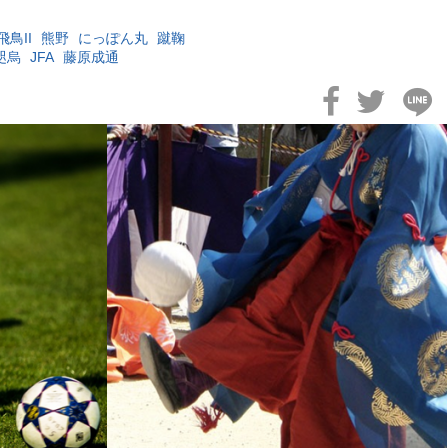
飛鳥II
熊野
にっぽん丸
蹴鞠
咫烏
JFA
藤原成通