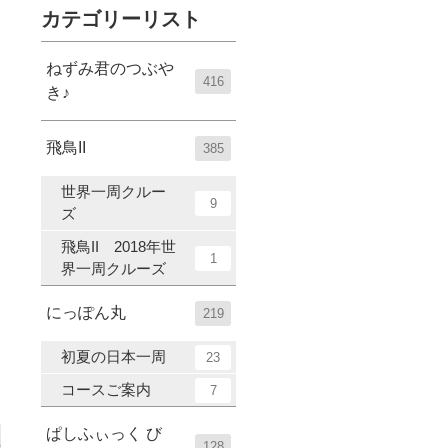
カテゴリーリスト
ねずみ君のつぶや
416
き♪
飛鳥II
385
世界一周クルー
9
ズ
飛鳥II 2018年世
1
界一周クルーズ
にっぽん丸
219
初夏の日本一周
23
コースご案内
7
ぱしふぃっく び
128