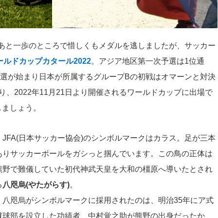
ーはあと一歩のところで惜しくもメダルを逃しましたが、サッカー
ワールドカップカタール2022
。アジア地区第一次予選は1位通
終予選が始まり日本が所属するグループBの初戦はオマーンと対決
、2022年11月21日より開催されるワールドカップに出場で
しましょう。
JFA(日本サッカー協会)のシンボルマークはカラス。足が三本
ありサッカーボールをガシっと掴んでいます。この鳥の正体は
熊野で難儀していた初代神武天皇を大和の橿原へ導いたとされ
る
八咫烏(やたがらす)
。
八咫烏がシンボルマークに採用されたのは、明治35年にア式
蹴球部を設立した功績者、中村覚之助が熊野の出身だったか