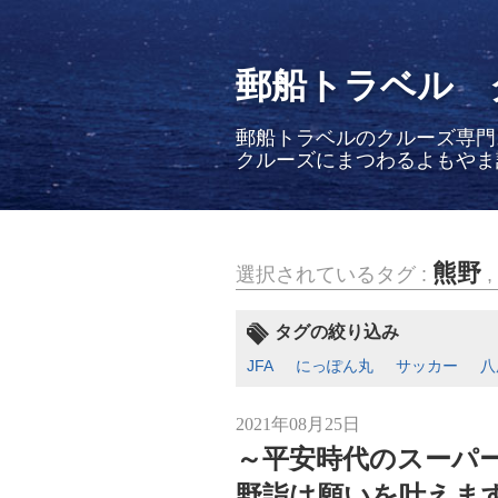
郵船トラベル 
郵船トラベルのクルーズ専門
クルーズにまつわるよもやま
熊野
選択されているタグ :
,
タグの絞り込み
JFA
にっぽん丸
サッカー
八
2021年08月25日
～平安時代のスーパ
野詣は願いを叶えま