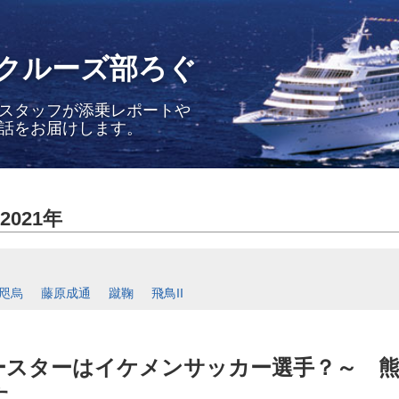
クルーズ部ろぐ
スタッフが添乗レポートや
話をお届けします。
2021年
咫烏
藤原成通
蹴鞠
飛鳥II
ースターはイケメンサッカー選手？～ 
す