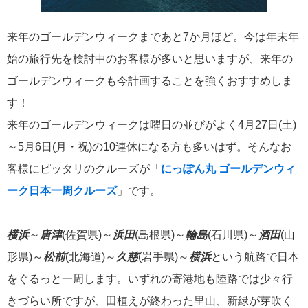
飛鳥II 小山薫堂×飛鳥II～洋上の大人の文化祭～本日発売です
来年のゴールデンウィークまであと7か月ほど。今は年末年
始の旅行先を検討中のお客様が多いと思いますが、来年の
ゴールデンウィークも今計画することを強くおすすめしま
す！
2026年01月30日
飛鳥II シンガポール寄港中です！
来年のゴールデンウィークは曜日の並びがよく4月27日(土)
～5月6日(月・祝)の10連休になる方も多いはず。そんなお
客様にピッタリのクルーズが「
にっぽん丸 ゴールデンウィ
カテゴリーリスト
ーク日本一周クルーズ
」です。
ねずみ君のつぶやき♪
416
横浜
～
唐津
(佐賀県)～
浜田
(島根県)～
輪島
(石川県)～
酒田
(山
飛鳥II
385
形県)～
松前
(北海道)～
久慈
(岩手県)～
横浜
という航路で日本
世界一周クルーズ
9
をぐるっと一周します。いずれの寄港地も陸路では少々行
飛鳥II 2018年世界一周クルーズ
1
きづらい所ですが、田植えが終わった里山、新緑が芽吹く