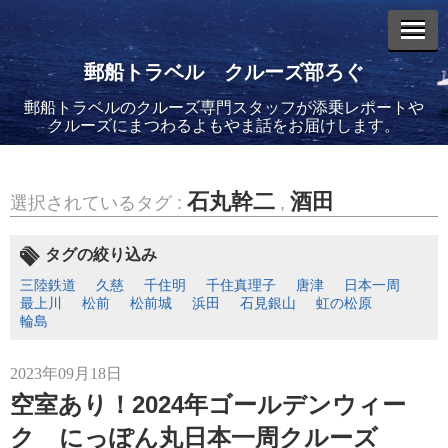
郵船トラベル クルーズ部ろぐ
郵船トラベルのクルーズ専門スタッフが添乗レポートや
エントリーリスト
クルーズにまつわるよもやま話をお届けします。
石丸幹二
酒田
選択されているタグ :
,
2026年08月06日
タグの絞り込み
バイキング・エデンに乗船してきました！(2)
三陸鉄道
久慈
千住明
千住真理子
唐津
日本一周
最上川
松前
松前城
浜田
石見銀山
虹の松原
輪島
2023年09月18日
空室あり！2024年ゴールデンウィー
2026年08月05日
ク にっぽん丸日本一周クルーズ
バイキング・エデンに乗船してきました！(1)