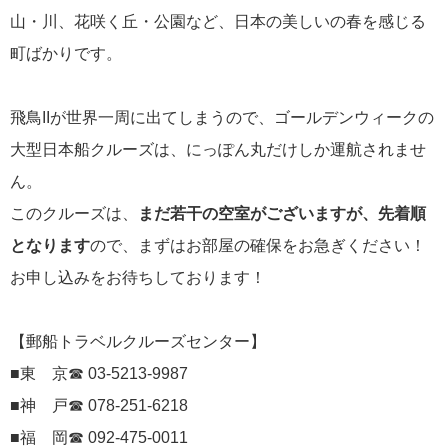
山・川、花咲く丘・公園など、日本の美しいの春を感じる
にっぽん丸
219
町ばかりです。
初夏の日本一周
23
コースご案内
7
飛鳥IIが世界一周に出てしまうので、ゴールデンウィークの
大型日本船クルーズは、にっぽん丸だけしか運航されませ
ぱしふぃっく びいなす
128
ん。
ぱしふぃっくびいなすチャーター
16
このクルーズは、
まだ若干の空室がございますが、先着順
プリンセス・クルーズ
110
となります
ので、まずはお部屋の確保をお急ぎください！
お申し込みをお待ちしております！
現地情報
74
【郵船トラベルクルーズセンター】
クリスタル・クルーズ
65
■東 京☎ 03-5213-9987
お知らせ
■神 戸☎ 078-251-6218
59
■福 岡☎ 092-475-0011