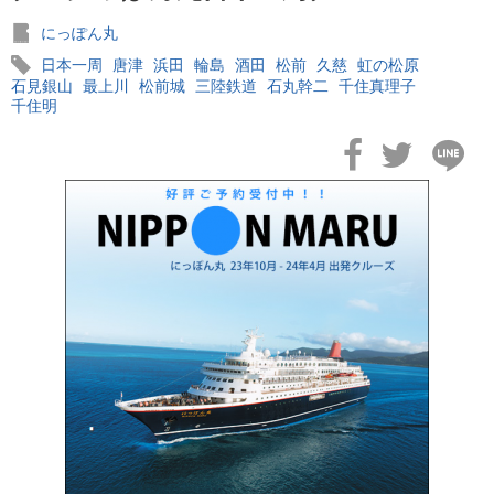
にっぽん丸
日本一周
唐津
浜田
輪島
酒田
松前
久慈
虹の松原
石見銀山
最上川
松前城
三陸鉄道
石丸幹二
千住真理子
千住明
2026年02月19日
飛鳥II アジアグランドクルーズおかえりなさい！
2026年02月16日
飛鳥II 2027年オセアニアグランドクルーズ発表！
2026年02月04日