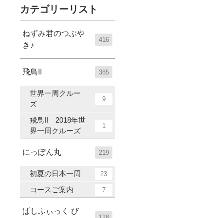
カテゴリーリスト
ねずみ君のつぶや
416
き♪
飛鳥II
385
世界一周クルー
9
ズ
飛鳥II 2018年世
1
界一周クルーズ
にっぽん丸
219
初夏の日本一周
23
コースご案内
7
ぱしふぃっく び
128