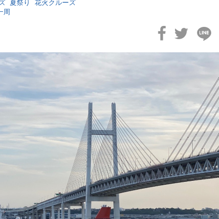
ズ
夏祭り
花火クルーズ
一周