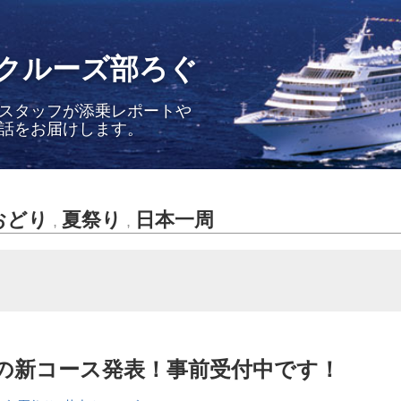
クルーズ部ろぐ
スタッフが添乗レポートや
話をお届けします。
おどり
夏祭り
日本一周
,
,
夏の新コース発表！事前受付中です！