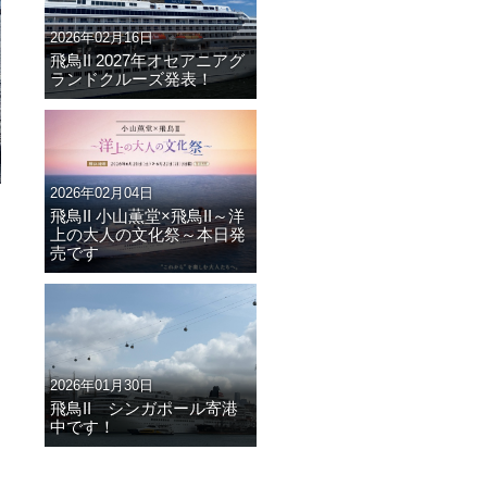
2026年02月16日
飛鳥II 2027年オセアニアグ
ランドクルーズ発表！
2026年02月04日
飛鳥II 小山薫堂×飛鳥II～洋
上の大人の文化祭～本日発
売です
2026年01月30日
飛鳥II シンガポール寄港
中です！