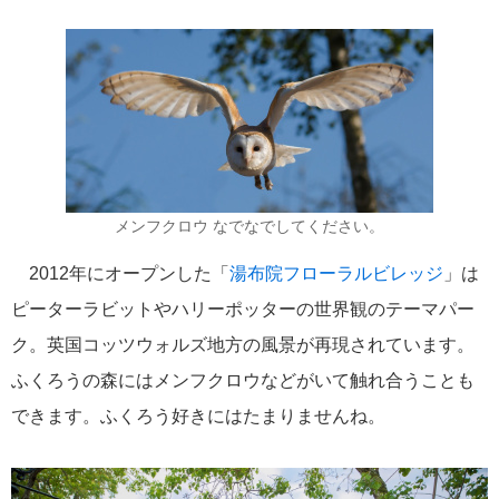
にっぽん丸
219
初夏の日本一周
23
コースご案内
7
ぱしふぃっく びいなす
128
ぱしふぃっくびいなすチャーター
16
メンフクロウ なでなでしてください。
プリンセス・クルーズ
110
2012年にオープンした「
湯布院フローラルビレッジ
」は
ピーターラビットやハリーポッターの世界観のテーマパー
現地情報
74
ク。英国コッツウォルズ地方の風景が再現されています。
ふくろうの森にはメンフクロウなどがいて触れ合うことも
クリスタル・クルーズ
65
できます。ふくろう好きにはたまりませんね。
お知らせ
59