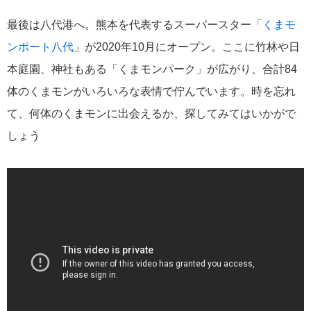
港の風景
19
最後は八代港へ。熊本を代表するスーパースター「
くまモ
MITSUI OCEAN FUJI
15
ンポート八代
」が2020年10月にオープン。ここに竹林や日
本庭園、神社もある「くまモンパーク」が広がり、合計84
クルーズ関連番組
13
体のくまモンがいろいろな表情で佇んでいます。時を忘れ
て、何体のくまモンに出会えるか、探してみてはいかがで
神戸通信
10
しょう
名古屋通信
9
ニュースリリース
8
ふじ丸
6
ディズニークルーズ
6
オーシャニア・クルーズ
6