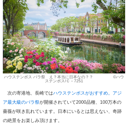
おすすめ情報
53
飛鳥Ⅲ
45
キュナード
41
添乗レポート
40
日本のいいとこ
33
ハウステンボス バラ祭 え？本当に日本なの？？ ©ハウ
ステンボス/Ｃ－7251
ロイヤル・カリビアン・クルーズ
30
次の寄港地、長崎では
ハウステンボスがおすすめ。アジ
海外クルーズプランナーのつぶやき
25
ア最大級のバラ祭
が開催されていて2000品種、100万本の
薔薇が咲き乱れています。日本にいるとは思えない、奇跡
横浜通信
23
の絶景をお楽しみ頂けます。