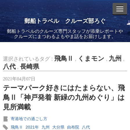
郵船トラベル クルーズ部ろぐ
郵船トラベルのクルーズ専門スタッフが添乗レポートや
エントリーリスト
クルーズにまつわるよもやま話をお届けします。
飛鳥Ⅱ
くまモン
九州
選択されているタグ :
,
,
,
八代
長崎県
,
2026年08月06日
2021年04月07日
バイキング・エデンに乗船してきました！(2)
テーマパーク好きにはたまらない、飛
鳥Ⅱ「神戸発着 新緑の九州めぐり」は
見所満載
寄港地での過ごし方
2026年08月05日
バイキング・エデンに乗船してきました！(1)
飛鳥Ⅱ
2021年
九州
大分県
由布院
八代