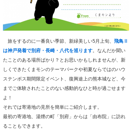
飛鳥II 小山薫堂×飛鳥II～洋上の大人の文化祭～本日発売です
旅をするのに一番良い季節、新緑美しい5月上旬、
飛鳥Ⅱ
2026年01月30日
は神戸発着で別府・長崎・八代を巡ります
。なんだか聞い
飛鳥II シンガポール寄港中です！
たことのある場所ばかり？とお思いかもしれませんが、新
しくできたくまモンのテーマパークや初夏ならではのハウ
カテゴリーリスト
ステンボス期間限定イベント、復興途上の熊本城など、今
までご体験されたことのない感動的なひと時が過ごせます
ねずみ君のつぶやき♪
416
よ！
飛鳥II
385
それでは寄港地の見所を簡単にご紹介します。
最初の寄港地、湯煙の町「別府」からは「由布院」に訪れ
世界一周クルーズ
9
ることもできます。
飛鳥II 2018年世界一周クルーズ
1