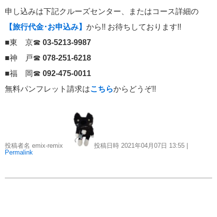
申し込みは下記クルーズセンター、またはコース詳細の
ポール・ゴーギャン・クルーズ
1
【旅行代金･お申込み】
から!! お待ちしております!!
■東 京☎
03-5213-9987
チャータークルーズ
1
■神 戸☎
078-251-6218
寄港地での過ごし方
1
■福 岡☎
092-475-0011
無料パンフレット請求は
こちら
からどうぞ!!
シーボーン・クルーズ
1
ガンツウ
1
投稿者名 emix-remix
投稿日時 2021年04月07日
13:55
|
ニューイヤークルーズ
1
Permalink
リンク集
クルーズ TOP