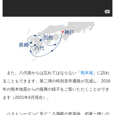
冒険クルーズ
6
還暦ピアニストのひとりごと
6
バイキング・クルーズ
6
ごんた君の遠吠え
5
ゴールデンウィーク
5
また、八代港からは忘れてはならない「
熊本城
」に訪れ
ることもできます。第二弾の特別見学通路が完成し、2016
お土産
4
年の熊本地震からの復興の様子をご覧いただくことができ
ます（2021年4月現在）。
ホーランドアメリカ
4
説明会
4
ベストシーズンに見どころ満載の寄港地、初夏一押しの