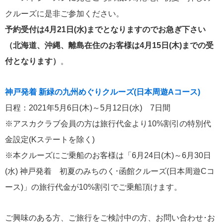
クルーズに是非ご参加ください。
MITSUI OCEAN CRUISES
4
予約受付は4月21日(水)までとなりますのでお急ぎ下さい
（北海道、沖縄、離島在住のお客様は4月15日(木)までの受
シルバーシー・クルーズ
2
付となります）
。
リバークルーズ
2
神戸発着 新緑の九州めぐりクルーズ(日本周遊Aコース)
海の街を歩く
2
日程：2021年5月6日(木)～5月12日(水) 7日間
※アスカクラブ会員の方は旅行代金より10%割引の特別代
ノルウェージャン・クルーズ
2
金設定(Kステートを除く)
※本クルーズにご乗船のお客様は「6月24日(木)～6月30日
コスタ・クルーズ
1
(水) 神戸発着 初夏のみちのく･函館クルーズ(日本周遊Cコ
セレブリティ・クルーズ
1
ース)」の旅行代金が10%割引でご乗船頂けます。
スーパースターヴァーゴ
1
ご興味のある方、ご旅行をご検討中の方、お問い合わせ･お