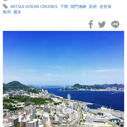
MITSUI OCEAN CRUISES
下関
関門海峡
防府
佐世保
鳥羽
麗水
2026年02月19日
飛鳥II アジアグランドクルーズおかえりなさい！
2026年02月16日
飛鳥II 2027年オセアニアグランドクルーズ発表！
2026年02月04日