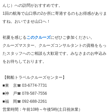
んじ）への訪問がおすすめです。
にっぽん丸
219
1回の航海で山口県の2か所に寄港するのもお得感がありま
初夏の日本一周
23
すね。おいでませ山口へ！
コースご案内
7
初夏を感じる
このクルーズ
にぜひご参加ください。
ぱしふぃっく びいなす
128
クルーズマスター、クルーズコンサルタントの資格をもっ
ぱしふぃっくびいなすチャーター
16
たスタッフへのご相談も大歓迎です。みなさまのお申込み
プリンセス・クルーズ
110
をお待ちしております。
現地情報
74
【郵船トラベルクルーズセンター】
■東 京☎ 03-6774-7731
クリスタル・クルーズ
65
■神 戸☎ 078-587-7556
お知らせ
■福 岡☎ 092-688-2261
59
営業時間：午前10時～午後5時(土日祝休業）