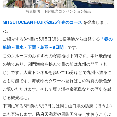
飛鳥II 小山薫堂×飛鳥II～洋上の大人の文化祭～本日発売です
写真提供：下関観光コンベンション協会
MITSUI OCEAN FUJIが2025年春のコース
を発表しまし
た。
ご紹介する3本目は5月5日(月)に横浜港から出発する
「春の
2026年01月30日
飛鳥II シンガポール寄港中です！
船旅～麗水・下関・鳥羽～9日間」
です。
このクルーズのおすすめの寄港地は下関です。本州最西端
の地であり、関門海峡を挟んで目の前は九州の門司（も
カテゴリーリスト
じ）です。人道トンネルを歩いて15分ほどで九州へ渡るこ
ねずみ君のつぶやき♪
416
とも可能です。海峡ゆめタワーへ登ればこの写真の景色が
ご覧いただけます。そして壇ノ浦や巌流島などの歴史を感
飛鳥II
385
じる観光地も。
世界一周クルーズ
9
下関に寄る3日前の5月7日には同じ山口県の防府（ほうふ）
飛鳥II 2018年世界一周クルーズ
1
にも寄港します。防府天満宮や周防国分寺（すおうこくぶ