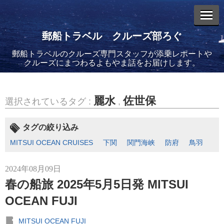
郵船トラベル クルーズ部ろぐ
郵船トラベルのクルーズ専門スタッフが添乗レポートや
エントリーリスト
クルーズにまつわるよもやま話をお届けします。
麗水
佐世保
選択されているタグ :
,
2026年08月06日
タグの絞り込み
バイキング・エデンに乗船してきました！(2)
MITSUI OCEAN CRUISES
下関
関門海峡
防府
鳥羽
2024年08月09日
春の船旅 2025年5月5日発 MITSUI
OCEAN FUJI
2026年08月05日
バイキング・エデンに乗船してきました！(1)
MITSUI OCEAN FUJI