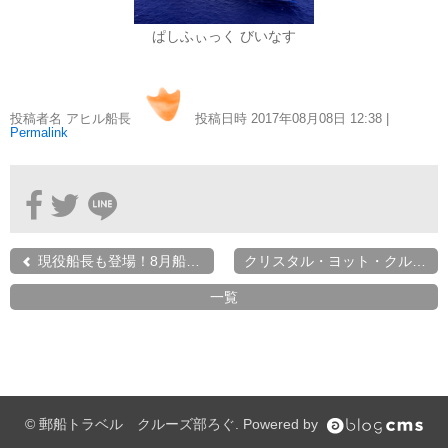
にっぽん丸
219
ぱしふぃっく びいなす
初夏の日本一周
23
コースご案内
7
投稿者名 アヒル船長
投稿日時 2017年08月08日
12:38
|
Permalink
ぱしふぃっく びいなす
128
ぱしふぃっくびいなすチャーター
16
プリンセス・クルーズ
110
現役船長も登場！8月船上...
クリスタル・ヨット・クル...
現地情報
74
一覧
クリスタル・クルーズ
65
お知らせ
59
© 郵船トラベル クルーズ部ろぐ. Powered by