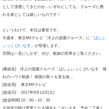
として浸透してきたのか…いずれにしても、クルーズに携
わる者としては嬉しいものです！
というわけで、本日は番宣です。
2026年02月19日
飛鳥II アジアグランドクルーズおかえりなさい！
今週末、東京MXテレビ「洋上の楽園クルーズ」に「
ぱしふ
ぃっく びいなす
」が登場します。
百聞は一見にしかず。ぜひ、船旅の世界をご覧ください。
[番組名] 洋上の楽園クルーズ「ぱしふぃっく びいなす 憧
2026年02月16日
飛鳥II 2027年オセアニアグランドクルーズ発表！
れのハワイ航路！ 南国の島々を巡る旅 」
[放送局] 東京MXテレビ
[放送日] 2017年8月12日(土)
[放送時間] 10：00～10：30
※放送日時は変更となる場合もございます。予めご了承く
2026年02月04日