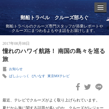
郵船トラベル クルーズ部ろぐ
郵船トラベルのクルーズ専門スタッフが添乗レポートや
エントリーリスト
クルーズにまつわるよもやま話をお届けします。
2017年08月08日
憧れのハワイ航路！ 南国の島々を巡る
旅
2026年08月06日
バイキング・エデンに乗船してきました！(2)
お知らせ
ぱしふぃっく
びいなす
東京MXテレビ
最近、テレビでクルーズがよく取り上げられています。
2026年08月05日
バイキング・エデンに乗船してきました！(1)
夏だから海に関する話題が多いのか、クルーズがレジャー