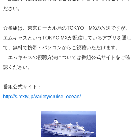
飛鳥II 小山薫堂×飛鳥II～洋上の大人の文化祭～本日発売です
ださい。
☆番組は、東京ローカル局のTOKYO MXの放送ですが、
エムキャスというTOKYO MXが配信しているアプリを通し
て、無料で携帯・パソコンからご視聴いただけます。
2026年01月30日
飛鳥II シンガポール寄港中です！
エムキャスの視聴方法については番組公式サイトをご確
認ください。
カテゴリーリスト
番組公式サイト：
ねずみ君のつぶやき♪
416
http://s.mxtv.jp/variety/cruise_ocean/
飛鳥II
385
世界一周クルーズ
9
飛鳥II 2018年世界一周クルーズ
1