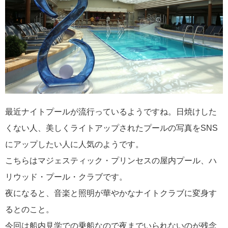
2026年02月19日
飛鳥II アジアグランドクルーズおかえりなさい！
最近ナイトプールが流行っているようですね。日焼けした
くない人、美しくライトアップされたプールの写真をSNS
にアップしたい人に人気のようです。
2026年02月16日
飛鳥II 2027年オセアニアグランドクルーズ発表！
こちらはマジェスティック・プリンセスの屋内プール、ハ
リウッド・プール・クラブです。
夜になると、音楽と照明が華やかなナイトクラブに変身す
るとのこと。
今回は船内見学での乗船なので夜までいられないのが残念
2026年02月04日