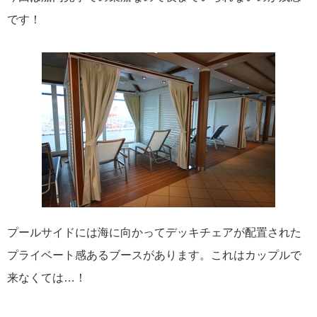
飛鳥II 小山薫堂×飛鳥II～洋上の大人の文化祭～本日発売です
です！
2026年01月30日
飛鳥II シンガポール寄港中です！
カテゴリーリスト
ねずみ君のつぶやき♪
416
プールサイドには海に向かってデッキチェアが配置された
飛鳥II
385
プライベート感あるブースがあります。これはカップルで
来なくては…！
世界一周クルーズ
9
飛鳥II 2018年世界一周クルーズ
1