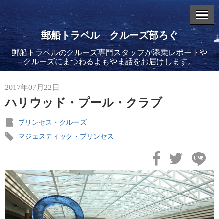
郵船トラベル クルーズ部ろぐ
郵船トラベルのクルーズ専門スタッフが添乗レポートや
エントリーリスト
クルーズにまつわるよもやま話をお届けします。
2017年07月22日
ハリウッド・プール・クラブ
プリンセス・クルーズ
2026年08月06日
バイキング・エデンに乗船してきました！(2)
マジェスティック・プリンセス
2026年08月05日
バイキング・エデンに乗船してきました！(1)