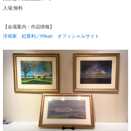
飛鳥II 小山薫堂×飛鳥II～洋上の大人の文化祭～本日発売です
入場:無料
【会場案内・作品情報】
洋画家 妃香利／Hikari オフィシャルサイト
2026年01月30日
飛鳥II シンガポール寄港中です！
カテゴリーリスト
ねずみ君のつぶやき♪
416
飛鳥II
385
世界一周クルーズ
9
飛鳥II 2018年世界一周クルーズ
1