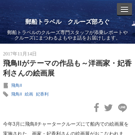
郵船トラベル クルーズ部ろぐ
郵船トラベルのクルーズ専門スタッフが添乗レポートや
エントリーリスト
クルーズにまつわるよもやま話をお届けします。
2017年11月14日
飛鳥IIがテーマの作品も～洋画家・妃香
利さんの絵画展
2026年08月06日
バイキング・エデンに乗船してきました！(2)
飛鳥II
飛鳥II
絵画
妃香利
今年3月に飛鳥IIチャータークルーズにて船内での絵画展を
2026年08月05日
バイキング・エデンに乗船してきました！(1)
実施された、画家・妃香利さんの絵画展がおこなわれま