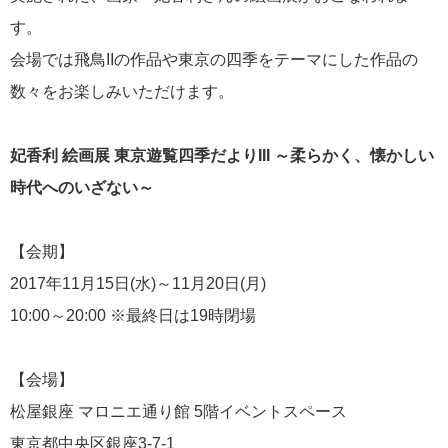
す。
会場では飛鳥IIの作品や東京の四季をテーマにした作品の
数々をお楽しみいただけます。
2026年02月19日
飛鳥II アジアグランドクルーズおかえりなさい！
妃香利 絵画展 東京遊覧四季だよりIII ～柔らかく、懐かしい
時代へのいざない～
【会期】
2017年11月15日(水)～11月20日(月)
2026年02月16日
飛鳥II 2027年オセアニアグランドクルーズ発表！
10:00～20:00 ※最終日は19時閉場
【会場】
松屋銀座 マロニエ通り館 5階イベントスペース
東京都中央区銀座3-7-1
2026年02月04日