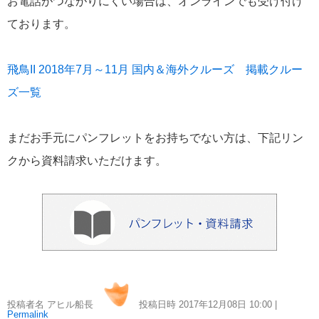
お電話がつながりにくい場合は、オンラインでも受け付け
飛鳥II 小山薫堂×飛鳥II～洋上の大人の文化祭～本日発売です
ております。
飛鳥II 2018年7月～11月 国内＆海外クルーズ 掲載クルー
ズ一覧
2026年01月30日
飛鳥II シンガポール寄港中です！
まだお手元にパンフレットをお持ちでない方は、下記リン
クから資料請求いただけます。
カテゴリーリスト
ねずみ君のつぶやき♪
416
飛鳥II
385
世界一周クルーズ
9
投稿者名 アヒル船長
投稿日時 2017年12月08日
10:00
|
飛鳥II 2018年世界一周クルーズ
1
Permalink