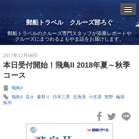
郵船トラベル クルーズ部ろぐ
郵船トラベルのクルーズ専門スタッフが添乗レポートや
エントリーリスト
クルーズにまつわるよもやま話をお届けします。
2017年12月08日
本日受付開始！飛鳥II 2018年夏～秋季
コース
2026年08月06日
バイキング・エデンに乗船してきました！(2)
飛鳥II
飛鳥II
花火
夏祭り
日本三景
北海道
小笠原
熊野
輪島
鳥羽
2026年08月05日
バイキング・エデンに乗船してきました！(1)