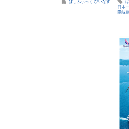
ぱしふぃっく びいなす
日本
隠岐