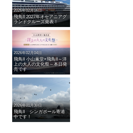
2026年02月16日
飛鳥II 2027年オセアニアグ
ランドクルーズ発表！
2026年02月04日
飛鳥II 小山薫堂×飛鳥II～洋
上の大人の文化祭～本日発
売です
2026年01月30日
飛鳥II シンガポール寄港
中です！