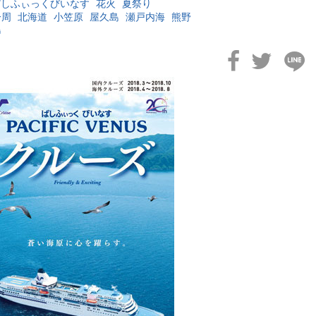
ぱしふぃっくびいなす
花火
夏祭り
一周
北海道
小笠原
屋久島
瀬戸内海
熊野
島