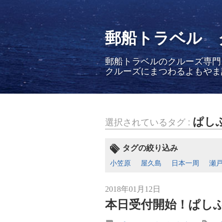
郵船トラベル 
郵船トラベルのクルーズ専門
クルーズにまつわるよもやま
ぱし
選択されているタグ :
タグの絞り込み
小笠原
屋久島
日本一周
瀬
2018年01月12日
本日受付開始！ぱしふ