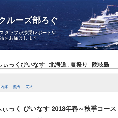
クルーズ部ろぐ
スタッフが添乗レポートや
話をお届けします。
ふぃっくびいなす
北海道
夏祭り
隠岐島
,
,
,
戸内海
熊野
花火
ぃっく びいなす 2018年春～秋季コース