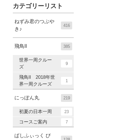
カテゴリーリスト
ねずみ君のつぶや
416
き♪
飛鳥II
385
世界一周クルー
9
ズ
飛鳥II 2018年世
1
界一周クルーズ
にっぽん丸
219
初夏の日本一周
23
コースご案内
7
ぱしふぃっく び
128